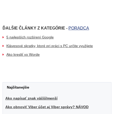
ĎALŠIE ČLÁNKY Z KATEGÓRIE -
PORADCA
5 najlepších rozšírení Google
Klávesové skratky, ktoré pri práci s PC určite využijete
Ako kresliť vo Worde
Najčítanejšie
Ako napísať znak väčší/menší
Ako obnoviť Viber účet aj Viber správy? NÁVOD