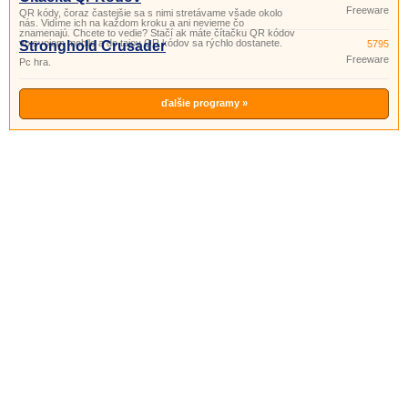
Freeware
QR kódy, čoraz častejšie sa s nimi stretávame všade okolo
nás. Vidíme ich na každom kroku a ani nevieme čo
znamenajú. Chcete to vedie? Stačí ak máte čítačku QR kódov
vo svojom mobile a do tajov QR kódov sa rýchlo dostanete.
Stronghold Crusader
5795
Freeware
Pc hra.
ďalšie programy »