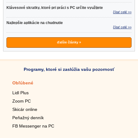
Klávesové skratky, ktoré pri práci s PC určite využijete
čítať celé >>
Najlepšie aplikácie na chudnutie
čítať celé >>
ďalšie články »
Programy, ktoré si zaslúžia vašu pozornosť
Obľúbené
Mobilné aplikácie
Lidl Plus
Krokomer do mobilu
Zoom PC
Lupa do mobilu
Skicár online
Diaľkový TV ovládač
Peňažný denník
Živé tapety do mobilu
FB Messenger na PC
Mariáš do mobilu