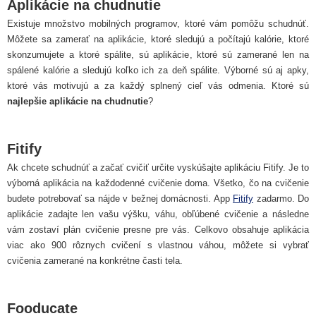
Aplikácie na chudnutie
Existuje množstvo mobilných programov, ktoré vám pomôžu schudnúť.
Môžete sa zamerať na aplikácie, ktoré sledujú a počítajú kalórie, ktoré
skonzumujete a ktoré spálite, sú aplikácie, ktoré sú zamerané len na
spálené kalórie a sledujú koľko ich za deň spálite. Výborné sú aj apky,
ktoré vás motivujú a za každý splnený cieľ vás odmenia. Ktoré sú
najlepšie aplikácie na chudnutie
?
Fitify
Ak chcete schudnúť a začať cvičiť určite vyskúšajte aplikáciu Fitify. Je to
výborná aplikácia na každodenné cvičenie doma. Všetko, čo na cvičenie
budete potrebovať sa nájde v bežnej domácnosti. App
Fitify
zadarmo. Do
aplikácie zadajte len vašu výšku, váhu, obľúbené cvičenie a následne
vám zostaví plán cvičenie presne pre vás. Celkovo obsahuje aplikácia
viac ako 900 rôznych cvičení s vlastnou váhou, môžete si vybrať
cvičenia zamerané na konkrétne časti tela.
Fooducate