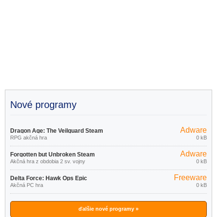
Nové programy
Adware
Dragon Age: The Veilguard Steam
RPG akčná hra
0 kB
Adware
Forgotten but Unbroken Steam
Akčná hra z obdobia 2 sv. vojny
0 kB
Freeware
Delta Force: Hawk Ops Epic
Akčná PC hra
0 kB
Games Store
ďalšie nové programy »