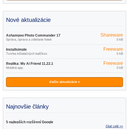
Nové aktualizácie
Shareware
Ashampoo Photo Commander 17
Správa, úprava a zdieľanie fotiek
0 kB
18.0.2
Freeware
Installsimple
Tvorba inštalačných balíčkov.
0 kB
Freeware
Replika: My Ai Friend 11.22.1
Mobilná app.
0 kB
ďalšie aktualizácie »
Najnovšie články
5 najlepších rozšírení Google
čítať celé >>