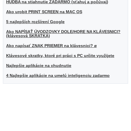
HUDBA na stiahnutie ZADARMO (sťahuj a počúvaj)
Ako urobit PRINT SCREEN na MAC OS
5 najlepších rozšírení Google
Ako NAPÍSAŤ ÚVODZOVKY DOLE/HORE NA KLÁVESNICI?
(klávesová SKRATKA)
Ako napísať ZNAK PRIEMER na klávesnici? ø
Klávesové skratky, ktoré pri práci s PC určite využijete
Najlepšie aplikácie na chudnutie
4 Najlepšie aplikácie na umelú inteligenciu zadarmo