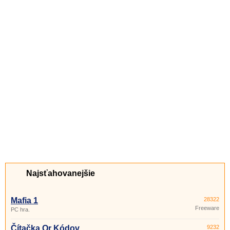
Najsťahovanejšie
Mafia 1
28322
Freeware
PC hra.
Čítačka Qr Kódov
9232