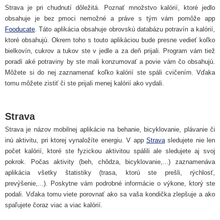
Strava je pri chudnutí dôležitá. Poznať množstvo kalórií, ktoré jedlo
obsahuje je bez pmoci nemožné a práve s tým vám pomôže app
Fooducate
. Táto aplikácia obsahuje obrovskú databázu potravín a kalórií,
ktoré obsahujú. Okrem toho s touto aplikáciou bude presne vedieť koľko
bielkovín, cukrov a tukov ste v jedle a za deň prijali. Program vám tiež
poradí aké potraviny by ste mali konzumovať a povie vám čo obsahujú.
Môžete si do nej zaznamenať koľko kalórií ste spáli cvičením. Vďaka
tomu môžete zistiť či ste prijali menej kalórií ako vydali.
Strava
Strava je názov mobilnej aplikácie na behanie, bicyklovanie, plávanie či
inú aktivitu, pri ktorej vynaložíte energiu. V app
Strava
sledujete nie len
počet kalórií, ktoré ste fyzickou aktivitou spálili ale sledujete aj svoj
pokrok. Počas aktivity (beh, chôdza, bicyklovanie,...) zaznamenáva
aplikácia všetky štatistiky (trasa, ktorú ste prešli, rýchlosť,
prevýšenie,...). Poskytne vám podrobné informácie o výkone, ktorý ste
podali. Vďaka tomu viete porovnať ako sa vaša kondička zlepšuje a ako
spaľujete čoraz viac a viac kalórií.