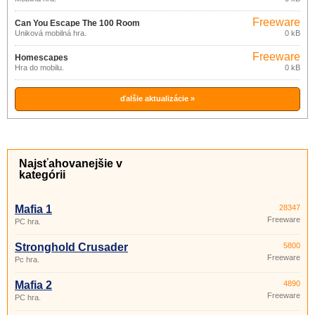
Freeware
Can You Escape The 100 Room
Úniková mobilná hra.
0 kB
Freeware
Homescapes
Hra do mobilu.
0 kB
ďalšie aktualizácie »
Najsťahovanejšie v
kategórii
Mafia 1
28347
Freeware
PC hra.
Stronghold Crusader
5800
Freeware
Pc hra.
Mafia 2
4890
Freeware
PC hra.