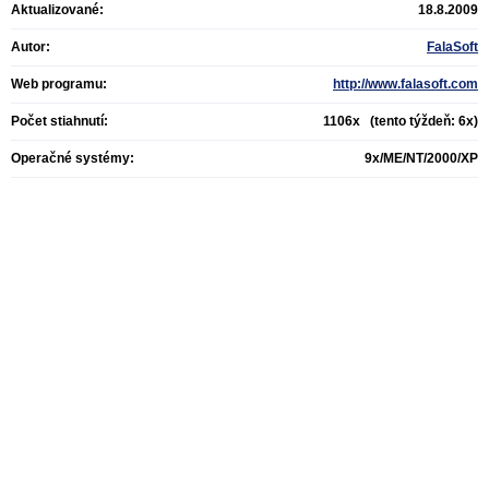
Aktualizované:
18.8.2009
Autor:
FalaSoft
Web programu:
http://www.falasoft.com
Počet stiahnutí:
1106x (tento týždeň: 6x)
Operačné systémy:
9x/ME/NT/2000/XP