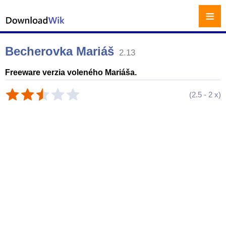
≡
Becherovka Mariáš
2.13
Freeware verzia voleného Mariáša.
(
2.5
-
2
x)