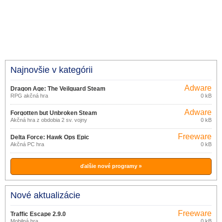
Najnovšie v kategórii
Adware
Dragon Age: The Veilguard Steam
RPG akčná hra
0 kB
Adware
Forgotten but Unbroken Steam
Akčná hra z obdobia 2 sv. vojny
0 kB
Freeware
Delta Force: Hawk Ops Epic
Akčná PC hra
0 kB
Games Store
ďalšie nové programy »
Nové aktualizácie
Freeware
Traffic Escape 2.9.0
Mobilná hra.
0 kB