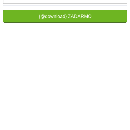
{@download} ZADARMO