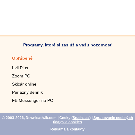
Programy, ktoré si zaslúžia vašu pozornosť
Obľúbené
Mobilné aplikácie
Lidl Plus
Krokomer do mobilu
Zoom PC
Lupa do mobilu
Skicár online
Diaľkový TV ovládač
Peňažný denník
Živé tapety do mobilu
FB Messenger na PC
Mariáš do mobilu
© 2003-2026, Downloadwik.com
| Česky (
Studna.cz
)
|
Spracovanie osobných
údajov a cookies
Reklama a kontakty