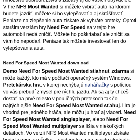
V hre
NFS Most Wanted
si môžete vybrať auto na ktorom
budete jazdiť, môžete si ho vylepšovať a aj skrášľovať.
Peniaze na zlepšenie auta získate ak vyhráte preteky. Oproti
starším verziám hry
Need For Speed
sa v tejto hre
automobil nedá zničiť. Môžete ho poškriabať ale zničiť sa
vám ho nepodarí. Peniaze tak môžete investovať len do
vylepšovania auta.
Need For Speed Most Wanted download
Demo Need For Speed Most Wanted stiahnuť zdarma
si
môže každý, kto má v počítači operačný systém Windows.
Pretekárska hra
, v ktorej nechýbajú
naháňačky
s políciou
vo vás prebudí zmysel pre rýchlu jazdu. Ak sa aj ty chceš
dostať na prvé miesto v pouličných pretekoch tak čo
najrýchlejšie
Need For Speed Most Wanted sťahuj.
Hra je
vhodná pre jedného hráča, ale môžu ju hrať aj viacerí.
Need
For Speed Most Wanted singleplayer
, alebo
Need For
Speed Most Wanted multiplayer
sa líšia v niekoľkých
detailoch. Vo verzii NFS Most Wanted multiplayer získate
body takmer za všetko – dostanete sa na miesto stretnutia