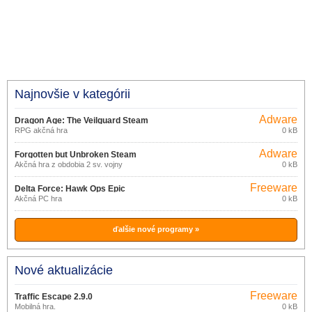
Najnovšie v kategórii
Adware
Dragon Age: The Veilguard Steam
RPG akčná hra
0 kB
Adware
Forgotten but Unbroken Steam
Akčná hra z obdobia 2 sv. vojny
0 kB
Freeware
Delta Force: Hawk Ops Epic
Akčná PC hra
0 kB
Games Store
ďalšie nové programy »
Nové aktualizácie
Freeware
Traffic Escape 2.9.0
Mobilná hra.
0 kB