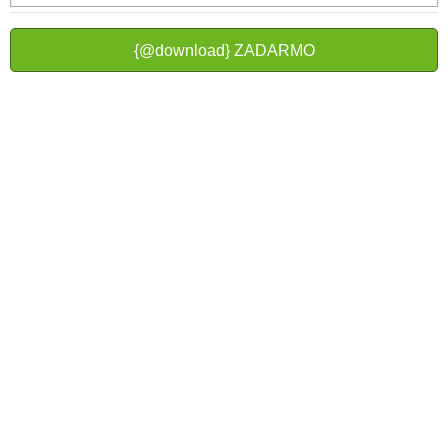
{@download} ZADARMO