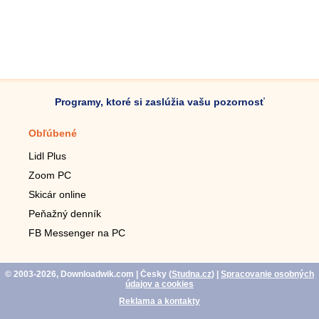
Programy, ktoré si zaslúžia vašu pozornosť
Obľúbené
Mobilné aplikácie
Lidl Plus
Krokomer do mobilu
Zoom PC
Lupa do mobilu
Skicár online
Diaľkový TV ovládač
Peňažný denník
Živé tapety do mobilu
FB Messenger na PC
Mariáš do mobilu
© 2003-2026, Downloadwik.com
| Česky (
Studna.cz
)
|
Spracovanie osobných
údajov a cookies
Reklama a kontakty