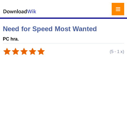
≡
Need for Speed Most Wanted
PC hra.
(
5
-
1
x)