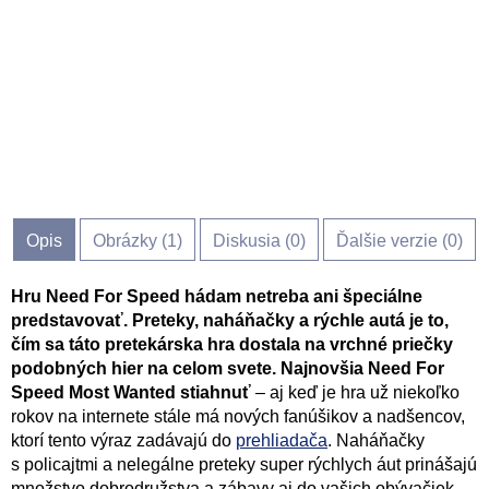
Opis
Obrázky (
1
)
Diskusia (
0
)
Ďalšie verzie (0)
Hru Need For Speed hádam netreba ani špeciálne
predstavovať. Preteky, naháňačky a rýchle autá je to,
čím sa táto pretekárska hra dostala na vrchné priečky
podobných hier na celom svete.
Najnovšia Need For
Speed Most Wanted stiahnuť
– aj keď je hra už niekoľko
rokov na internete stále má nových fanúšikov a nadšencov,
ktorí tento výraz zadávajú do
prehliadača
. Naháňačky
s policajtmi a nelegálne preteky super rýchlych áut prinášajú
množstvo dobrodružstva a zábavy aj do vašich obývačiek.