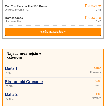
Freeware
Can You Escape The 100 Room
Úniková mobilná hra.
0 kB
Freeware
Homescapes
Hra do mobilu.
0 kB
ďalšie aktualizácie »
Najsťahovanejšie v
kategórii
Mafia 1
28286
Freeware
PC hra.
Stronghold Crusader
5783
Freeware
Pc hra.
Mafia 2
4882
Freeware
PC hra.