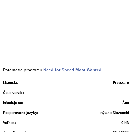
Parametre programu
Need for Speed Most Wanted
Licencia:
Freeware
Číslo verzie:
Inštaluje sa:
Áno
Podporované jazyky:
Iný ako Slovenskí
Veľkosť:
0 kB