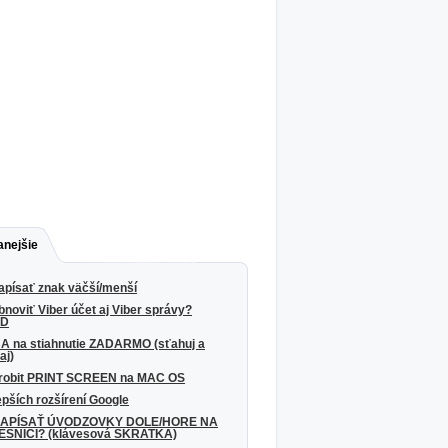
anejšie
apísať znak väčší/menší
noviť Viber účet aj Viber správy?
OD
 na stiahnutie ZADARMO (sťahuj a
aj)
robit PRINT SCREEN na MAC OS
epších rozšírení Google
NAPÍSAŤ ÚVODZOVKY DOLE/HORE NA
SNICI? (klávesová SKRATKA)