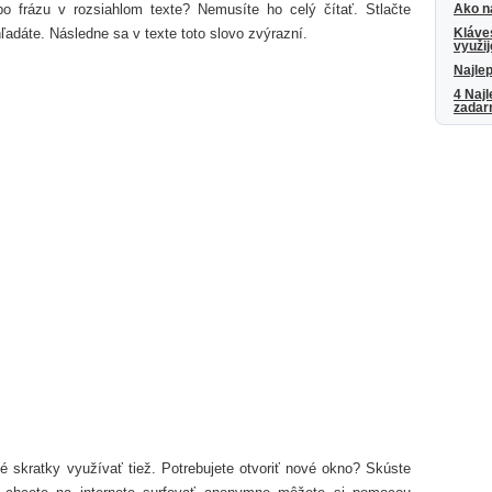
bo frázu v rozsiahlom texte? Nemusíte ho celý čítať. Stlačte
Ako n
hľadáte. Následne sa v texte toto slovo zvýrazní.
Kláves
využij
Najlep
4 Najl
zada
é skratky využívať tiež. Potrebujete otvoriť nové okno? Skúste