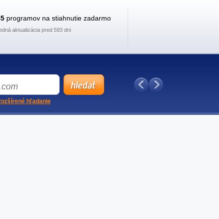
35
programov na stiahnutie zadarmo
edná aktualizácia pred 593 dni
ozšírené hľadanie