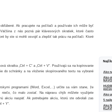
 obľúbené. Ak pracujete na počítači a používate ich môže byť
. Väčšina z nás pozná pár klávesových skratiek, ktoré často
ré by ste si mohli osvojiť a zlepšiť tak prácu na počítači. Ktoré
Najčít
vá skratka „Ctrl + C“ a „Ctrl + V“. Používajú sa na kopírovanie
nie do schránky a na vloženie skopírovaného textu na vybrané
Ako n
Ako ob
NÁV
HUDBA
rskymi programami (Word, Excel,...) určite sa vám stane, že
počúv
e niečo, čo malo zostať. Na nápravu chýb môžete využijete
Ako u
dnú akciu naspäť. Ak potrebujete akciu, ktorú ste odvolali zas
5 najl
l + Y“.
Ako 
KLÁVE