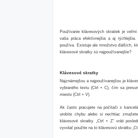
Používanie klávesových skratiek je veľmi
vaša práca efektívnejšia a aj rýchlejšia
používa. Existuje ale množstvo ďalších, kto
klávesové skratky sú najpoužívanejšie?
Klávesové skratky
Najznámejšou a najpoužívanejšou je kláveso
vybraného textu (Ctrl + C), čím sa presu
miesto (Ctrl + V).
Ak často pracujete na počítači s kancelá
urobíte chybu alebo si nechtiac zmažet
klávesové skratky. „Ctrl + Z“ vráti posle
vyvolať použite na to klávesovú skratku „Ctr