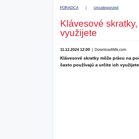
PORADCA
|
Uncategorized
Klávesové skratky, 
využijete
11.12.2024 12:00
|
DownloadWik.com
Klávesové skratky môže prácu na počí
často používajú a určite ich využijete 