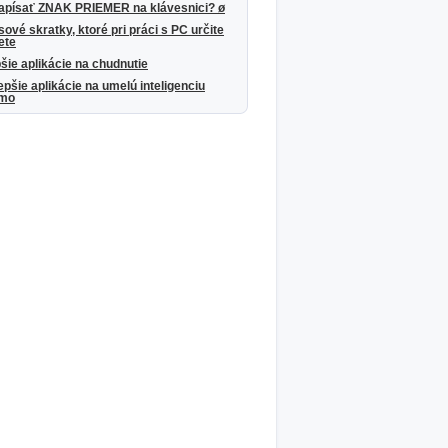
apísať ZNAK PRIEMER na klávesnici? ø
ové skratky, ktoré pri práci s PC určite
ete
šie aplikácie na chudnutie
epšie aplikácie na umelú inteligenciu
rmo