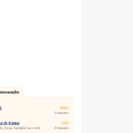
ahovanejšie
 1
28312
.
Freeware
ka Qr Kódov
9232
, čoraz častejšie sa s nimi
Freeware
vame všade okolo nás. Vidíme