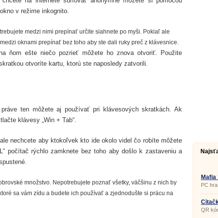
aľ chcete na internete surfovať anonymne môžete si pomocou
ť okno v režime inkognito.
trebujete medzi nimi prepínať určite siahnete po myši. Pokiaľ ale
 medzi oknami prepínať bez toho aby ste dali ruky preč z klávesnice.
 na ňom ešte niečo pozrieť môžete ho znova otvoriť. Použite
kratkou otvoríte kartu, ktorú ste naposledy zatvorili.
práve ten môžete aj používať pri klávesových skratkách. Ak
tlačte klávesy „Win + Tab“.
 ale nechcete aby ktokoľvek kto ide okolo videl čo robíte môžete
“ počítač rýchlo zamknete bez toho aby došlo k zastaveniu a
Najsť
 spustené.
Mafia
obrovské množstvo. Nepotrebujete poznať všetky, väčšinu z nich by
PC hra
, ktoré sa vám zídu a budete ich používať a zjednodušte si prácu na
Čítač
QR kódy
stretá