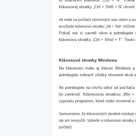
to stlačením klávesov „Ctrl + N“. Poki
klávesovej skratky „Ctrl + Shift + N“ otvori
Ak máte na počítači otvorených viac okien a po
použijete klávesovú skratku „Alt + Tab“ môžete
Pokiaľ ste si zavreli okno a potrebujete
klávesovú skratku „Ctrl + Shist + T“. Touto s
Klávesové skratky Windows
Na klávesnici máte aj kláves Windows a 
potrebujete zobraziť všetky otvorené okná s
Ak potrebujete na chvíľu odísť od počítača
ho zamknúť. Klávesovou skratkou „Win + L
vypnutiu programov, ktoré máte otvorené a
Samozrejme, že klávesových skratiek existuje 
ste ani nevyužili. Vyberte si klávesové skratky
počítači.