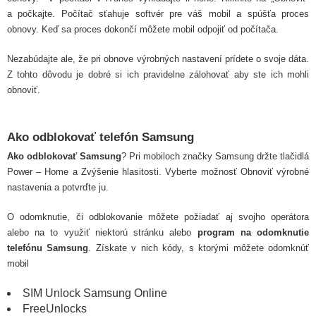
a počkajte. Počítač sťahuje softvér pre váš mobil a spúšťa proces
obnovy. Keď sa proces dokončí môžete mobil odpojiť od počítača.
Nezabúdajte ale, že pri obnove výrobných nastavení prídete o svoje dáta.
Z tohto dôvodu je dobré si ich pravidelne zálohovať aby ste ich mohli
obnoviť.
Ako odblokovať telefón Samsung
Ako odblokovať Samsung
? Pri mobiloch značky Samsung držte tlačidlá
Power – Home a Zvýšenie hlasitosti. Vyberte možnosť Obnoviť výrobné
nastavenia a potvrďte ju.
O odomknutie, či odblokovanie môžete požiadať aj svojho operátora
alebo na to využiť niektorú stránku alebo
program na odomknutie
telefónu Samsung
. Získate v nich kódy, s ktorými môžete odomknúť
mobil
SIM Unlock Samsung Online
FreeUnlocks