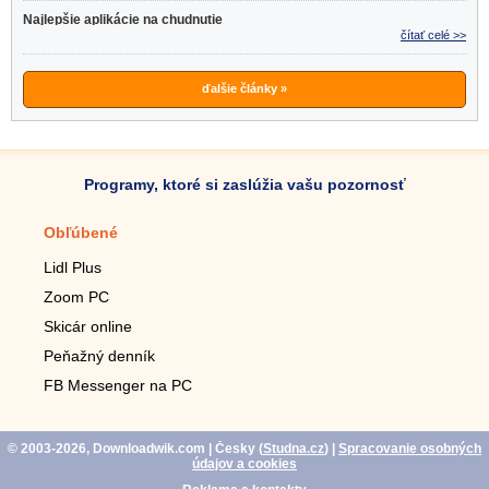
Najlepšie aplikácie na chudnutie
čítať celé >>
ďalšie články »
Programy, ktoré si zaslúžia vašu pozornosť
Obľúbené
Mobilné aplikácie
Lidl Plus
Krokomer do mobilu
Zoom PC
Lupa do mobilu
Skicár online
Diaľkový TV ovládač
Peňažný denník
Živé tapety do mobilu
FB Messenger na PC
Mariáš do mobilu
© 2003-2026, Downloadwik.com
| Česky (
Studna.cz
)
|
Spracovanie osobných
údajov a cookies