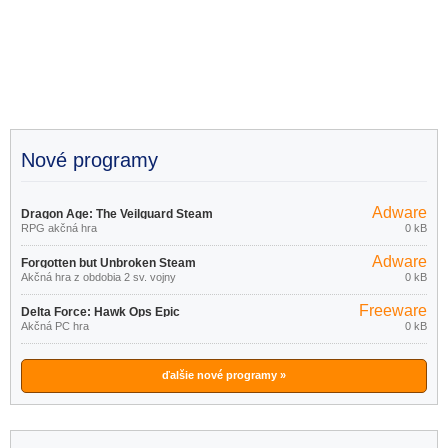
Nové programy
Adware
Dragon Age: The Veilguard Steam
RPG akčná hra
0 kB
Adware
Forgotten but Unbroken Steam
Akčná hra z obdobia 2 sv. vojny
0 kB
Freeware
Delta Force: Hawk Ops Epic
Akčná PC hra
0 kB
Games Store
ďalšie nové programy »