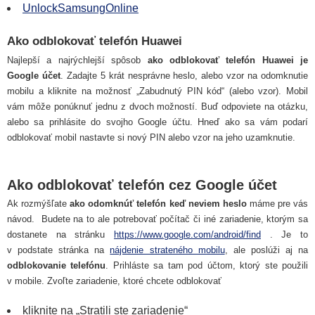
UnlockSamsungOnline
Ako odblokovať telefón Huawei
Najlepší a najrýchlejší spôsob
ako odblokovať telefón Huawei je
Google účet
. Zadajte 5 krát nesprávne heslo, alebo vzor na odomknutie
mobilu a kliknite na možnosť „Zabudnutý PIN kód“ (alebo vzor). Mobil
vám môže ponúknuť jednu z dvoch možností. Buď odpoviete na otázku,
alebo sa prihlásite do svojho Google účtu. Hneď ako sa vám podarí
odblokovať mobil nastavte si nový PIN alebo vzor na jeho uzamknutie.
Ako odblokovať telefón cez Google účet
Ak rozmýšľate
ako odomknúť telefón keď neviem heslo
máme pre vás
návod. Budete na to ale potrebovať počítač či iné zariadenie, ktorým sa
dostanete na stránku
https://www.google.com/android/find
. Je to
v podstate stránka na
nájdenie strateného mobilu
, ale poslúži aj na
odblokovanie telefónu
. Prihláste sa tam pod účtom, ktorý ste použili
v mobile. Zvoľte zariadenie, ktoré chcete odblokovať
kliknite na „Stratili ste zariadenie“