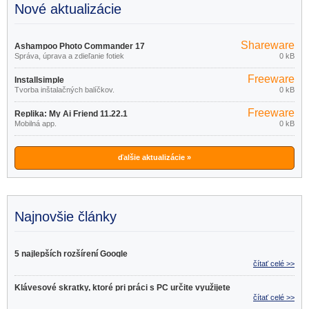
Nové aktualizácie
Shareware
Ashampoo Photo Commander 17
Správa, úprava a zdieľanie fotiek
0 kB
18.0.2
Freeware
Installsimple
Tvorba inštalačných balíčkov.
0 kB
Freeware
Replika: My Ai Friend 11.22.1
Mobilná app.
0 kB
ďalšie aktualizácie »
Najnovšie články
5 najlepších rozšírení Google
čítať celé >>
Klávesové skratky, ktoré pri práci s PC určite využijete
čítať celé >>