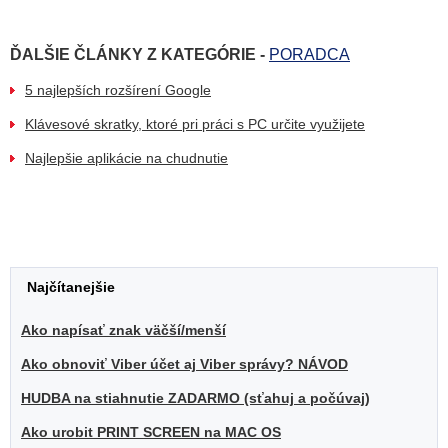
ĎALŠIE ČLÁNKY Z KATEGÓRIE -
PORADCA
5 najlepších rozšírení Google
Klávesové skratky, ktoré pri práci s PC určite využijete
Najlepšie aplikácie na chudnutie
Najčítanejšie
Ako napísať znak väčší/menší
Ako obnoviť Viber účet aj Viber správy? NÁVOD
HUDBA na stiahnutie ZADARMO (sťahuj a počúvaj)
Ako urobit PRINT SCREEN na MAC OS