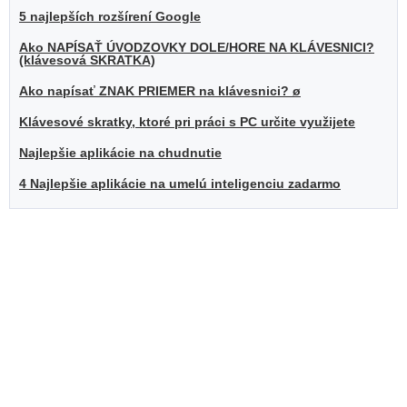
5 najlepších rozšírení Google
Ako NAPÍSAŤ ÚVODZOVKY DOLE/HORE NA KLÁVESNICI?
(klávesová SKRATKA)
Ako napísať ZNAK PRIEMER na klávesnici? ø
Klávesové skratky, ktoré pri práci s PC určite využijete
Najlepšie aplikácie na chudnutie
4 Najlepšie aplikácie na umelú inteligenciu zadarmo