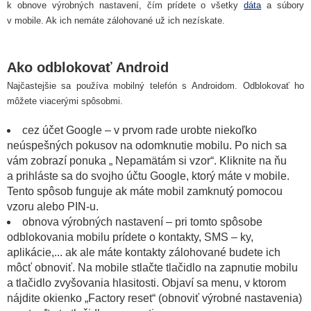
k obnove výrobných nastavení, čím prídete o všetky
dáta
a súbory
v mobile. Ak ich nemáte zálohované už ich nezískate.
Ako odblokovať Android
Najčastejšie sa používa mobilný telefón s Androidom. Odblokovať ho
môžete viacerými spôsobmi.
cez účet Google – v prvom rade urobte niekoľko
neúspešných pokusov na odomknutie mobilu. Po nich sa
vám zobrazí ponuka „ Nepamätám si vzor“. Kliknite na ňu
a prihláste sa do svojho účtu Google, ktorý máte v mobile.
Tento spôsob funguje ak máte mobil zamknutý pomocou
vzoru alebo PIN-u.
obnova výrobných nastavení – pri tomto spôsobe
odblokovania mobilu prídete o kontakty, SMS – ky,
aplikácie,... ak ale máte kontakty zálohované budete ich
môcť obnoviť. Na mobile stlačte tlačidlo na zapnutie mobilu
a tlačidlo zvyšovania hlasitosti. Objaví sa menu, v ktorom
nájdite okienko „Factory reset“ (obnoviť výrobné nastavenia)