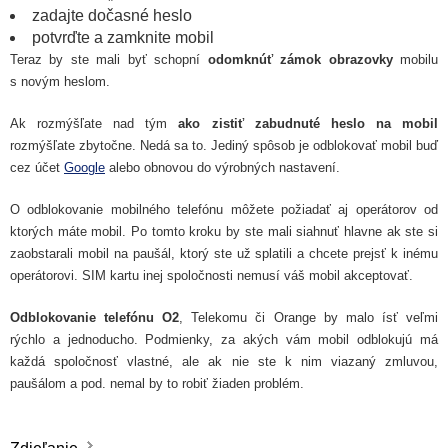
zadajte dočasné heslo
potvrďte a zamknite mobil
Teraz by ste mali byť schopní
odomknúť zámok obrazovky
mobilu
s novým heslom.
Ak rozmýšľate nad tým
ako zistiť zabudnuté heslo na mobil
rozmýšľate zbytočne. Nedá sa to. Jediný spôsob je odblokovať mobil buď
cez účet
Google
alebo obnovou do výrobných nastavení.
O odblokovanie mobilného telefónu môžete požiadať aj operátorov od
ktorých máte mobil. Po tomto kroku by ste mali siahnuť hlavne ak ste si
zaobstarali mobil na paušál, ktorý ste už splatili a chcete prejsť k inému
operátorovi. SIM kartu inej spoločnosti nemusí váš mobil akceptovať.
Odblokovanie telefónu O2
, Telekomu či Orange by malo ísť veľmi
rýchlo a jednoducho. Podmienky, za akých vám mobil odblokujú má
každá spoločnosť vlastné, ale ak nie ste k nim viazaný zmluvou,
paušálom a pod. nemal by to robiť žiaden problém.