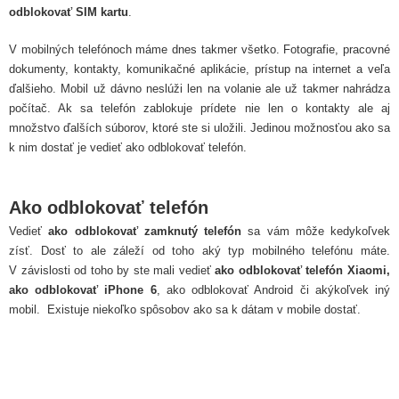
odblokovať SIM kartu
.
V mobilných telefónoch máme dnes takmer všetko. Fotografie, pracovné
dokumenty, kontakty, komunikačné aplikácie, prístup na internet a veľa
ďalšieho. Mobil už dávno neslúži len na volanie ale už takmer nahrádza
počítač. Ak sa telefón zablokuje prídete nie len o kontakty ale aj
množstvo ďalších súborov, ktoré ste si uložili. Jedinou možnosťou ako sa
k nim dostať je vedieť ako odblokovať telefón.
Ako odblokovať telefón
Vedieť
ako odblokovať zamknutý telefón
sa vám môže kedykoľvek
zísť. Dosť to ale záleží od toho aký typ mobilného telefónu máte.
V závislosti od toho by ste mali vedieť
ako odblokovať telefón Xiaomi,
ako odblokovať iPhone 6
, ako odblokovať Android či akýkoľvek iný
mobil. Existuje niekoľko spôsobov ako sa k dátam v mobile dostať.