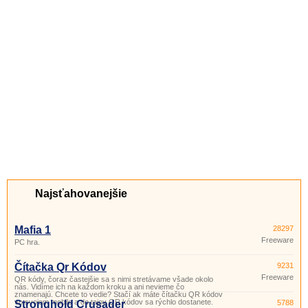
Najsťahovanejšie
Mafia 1
28297
Freeware
PC hra.
Čítačka Qr Kódov
9231
Freeware
QR kódy, čoraz častejšie sa s nimi stretávame všade okolo
nás. Vidíme ich na každom kroku a ani nevieme čo
znamenajú. Chcete to vedie? Stačí ak máte čítačku QR kódov
vo svojom mobile a do tajov QR kódov sa rýchlo dostanete.
Stronghold Crusader
5788