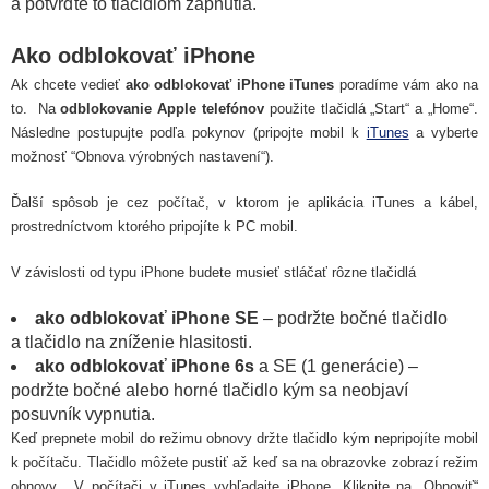
a potvrďte to tlačidlom zapnutia.
Ako odblokovať iPhone
Ak chcete vedieť
ako odblokovať iPhone iTunes
poradíme vám ako na
to. Na
odblokovanie Apple telefónov
použite tlačidlá „Start“ a „Home“.
Následne postupujte podľa pokynov (pripojte mobil k
iTunes
a vyberte
možnosť “Obnova výrobných nastavení“).
Ďalší spôsob je cez počítač, v ktorom je aplikácia iTunes a kábel,
prostredníctvom ktorého pripojíte k PC mobil.
V závislosti od typu iPhone budete musieť stláčať rôzne tlačidlá
ako odblokovať iPhone SE
– podržte bočné tlačidlo
a tlačidlo na zníženie hlasitosti.
ako odblokovať iPhone 6s
a SE (1 generácie) –
podržte bočné alebo horné tlačidlo kým sa neobjaví
posuvník vypnutia.
Keď prepnete mobil do režimu obnovy držte tlačidlo kým nepripojíte mobil
k počítaču. Tlačidlo môžete pustiť až keď sa na obrazovke zobrazí režim
obnovy. V počítači v iTunes vyhľadajte iPhone. Kliknite na „Obnoviť“