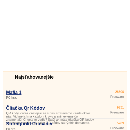
Najsťahovanejšie
Mafia 1
28300
Freeware
PC hra.
Čítačka Qr Kódov
9231
Freeware
QR kódy, čoraz častejšie sa s nimi stretávame všade okolo
nás. Vidíme ich na každom kroku a ani nevieme čo
znamenajú. Chcete to vedie? Stačí ak máte čítačku QR kódov
vo svojom mobile a do tajov QR kódov sa rýchlo dostanete.
Stronghold Crusader
5789
Freeware
Pc hra.