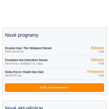
Nové programy
Adware
Dragon Age: The Veilguard Steam
RPG akčná hra
0 kB
Adware
Forgotten but Unbroken Steam
Akčná hra z obdobia 2 sv. vojny
0 kB
Freeware
Delta Force: Hawk Ops Epic
Akčná PC hra
0 kB
Games Store
ďalšie nové programy »
Nové aktualizácie