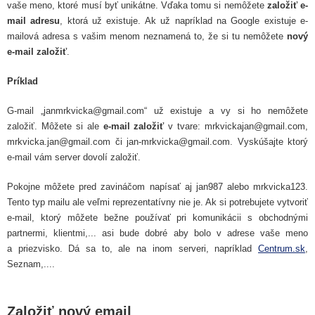
vaše meno, ktoré musí byť unikátne. Vďaka tomu si nemôžete
založiť e-
mail adresu
, ktorá už existuje. Ak už napríklad na Google existuje e-
mailová adresa s vašim menom neznamená to, že si tu nemôžete
nový
e-mail založiť
.
Príklad
G-mail „janmrkvicka@gmail.com“ už existuje a vy si ho nemôžete
založiť. Môžete si ale
e-mail založiť
v tvare: mrkvickajan@gmail.com,
mrkvicka.jan@gmail.com či jan-mrkvicka@gmail.com. Vyskúšajte ktorý
e-mail vám server dovolí založiť.
Pokojne môžete pred zavináčom napísať aj jan987 alebo mrkvicka123.
Tento typ mailu ale veľmi reprezentatívny nie je. Ak si potrebujete vytvoriť
e-mail, ktorý môžete bežne používať pri komunikácii s obchodnými
partnermi, klientmi,... asi bude dobré aby bolo v adrese vaše meno
a priezvisko. Dá sa to, ale na inom serveri, napríklad
Centrum.sk
,
Seznam,....
Založiť nový email