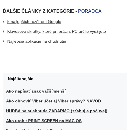
ĎALŠIE ČLÁNKY Z KATEGÓRIE -
PORADCA
5 najlepších rozšírení Google
Klávesové skratky, ktoré pri práci s PC určite využijete
Najlepšie aplikácie na chudnutie
Najčítanejšie
Ako napísať znak väčší/menší
Ako obnoviť Viber účet aj Viber správy? NÁVOD
HUDBA na stiahnutie ZADARMO (sťahuj a počúvaj)
Ako urobit PRINT SCREEN na MAC OS