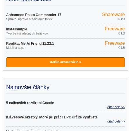
Shareware
Ashampoo Photo Commander 17
Správa, úprava a zdieľanie fotiek
0 kB
18.0.2
Freeware
Installsimple
Tvorba inštalačných balíčkov.
0 kB
Freeware
Replika: My Ai Friend 11.22.1
Mobilná app.
0 kB
ďalšie aktualizácie »
Najnovšie články
5 najlepších rozšírení Google
čítať celé >>
Klávesové skratky, ktoré pri práci s PC určite využijete
čítať celé >>