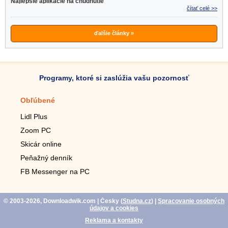
Najlepšie aplikácie na chudnutie
čítať celé >>
ďalšie články »
Programy, ktoré si zaslúžia vašu pozornosť
Obľúbené
Mobilné aplikácie
Lidl Plus
Krokomer do mobilu
Zoom PC
Lupa do mobilu
Skicár online
Diaľkový TV ovládač
Peňažný denník
Živé tapety do mobilu
FB Messenger na PC
Mariáš do mobilu
© 2003-2026, Downloadwik.com
| Česky (
Studna.cz
)
|
Spracovanie osobných
údajov a cookies
Reklama a kontakty