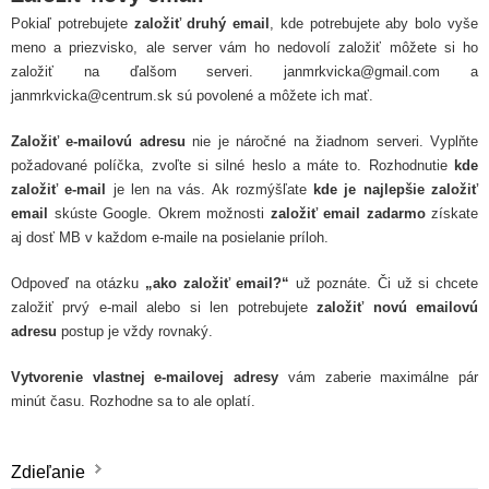
Pokiaľ potrebujete
založiť druhý email
, kde potrebujete aby bolo vyše
meno a priezvisko, ale server vám ho nedovolí založiť môžete si ho
založiť na ďalšom serveri. janmrkvicka@gmail.com a
janmrkvicka@centrum.sk sú povolené a môžete ich mať.
Založiť e-mailovú adresu
nie je náročné na žiadnom serveri. Vyplňte
požadované políčka, zvoľte si silné heslo a máte to. Rozhodnutie
kde
založiť e-mail
je len na vás. Ak rozmýšľate
kde je najlepšie založiť
email
skúste Google. Okrem možnosti
založiť email zadarmo
získate
aj dosť MB v každom e-maile na posielanie príloh.
Odpoveď na otázku
„ako založiť email?“
už poznáte. Či už si chcete
založiť prvý e-mail alebo si len potrebujete
založiť novú emailovú
adresu
postup je vždy rovnaký.
Vytvorenie vlastnej e-mailovej adresy
vám zaberie maximálne pár
minút času. Rozhodne sa to ale oplatí.
Zdieľanie