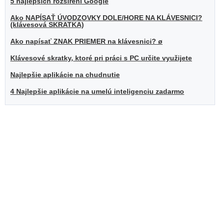
5 najlepších rozšírení Google
Ako NAPÍSAŤ ÚVODZOVKY DOLE/HORE NA KLÁVESNICI?
(klávesová SKRATKA)
Ako napísať ZNAK PRIEMER na klávesnici? ø
Klávesové skratky, ktoré pri práci s PC určite využijete
Najlepšie aplikácie na chudnutie
4 Najlepšie aplikácie na umelú inteligenciu zadarmo