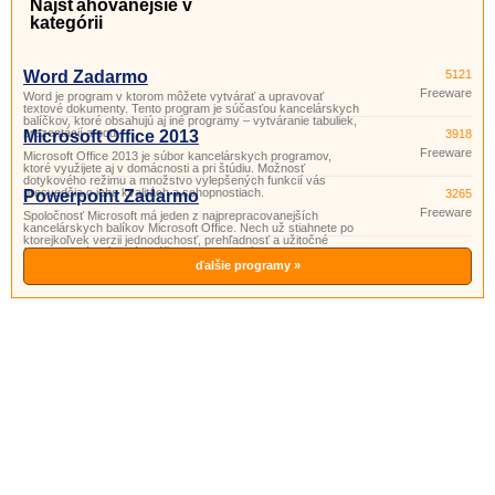
Najsťahovanejšie v
kategórii
Word Zadarmo
5121
Freeware
Word je program v ktorom môžete vytvárať a upravovať
textové dokumenty. Tento program je súčasťou kancelárskych
balíčkov, ktoré obsahujú aj iné programy – vytváranie tabuliek,
prezentácií a pod.
Microsoft Office 2013
3918
Freeware
Microsoft Office 2013 je súbor kancelárskych programov,
ktoré využijete aj v domácnosti a pri štúdiu. Možnosť
dotykového režimu a množstvo vylepšených funkcií vás
presvedčia o jeho kvalitách a schopnostiach.
Powerpoint Zadarmo
3265
Freeware
Spoločnosť Microsoft má jeden z najprepracovanejších
kancelárskych balíkov Microsoft Office. Nech už stiahnete po
ktorejkoľvek verzii jednoduchosť, prehľadnosť a užitočné
funkcie si vás získajú. Súčasťou tohto balíka je aj program
PowerPoint. Powerpoint je program vhodný na prípravu
ďalšie programy »
a prezeranie pr