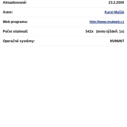
Aktualizované:
23.2.2000
Autor:
Karel Mašát
Web programu:
http://www.mujweb.cz
Počet stiahnutí:
542x (tento týždeň: 1x)
Operačné systémy:
95/98/NT