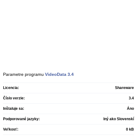
Parametre programu
VideoData
3.4
Licencia:
Shareware
Číslo verzie:
3.4
Inštaluje sa:
Áno
Podporované jazyky:
Iný ako Slovenskí
Veľkosť:
0 kB