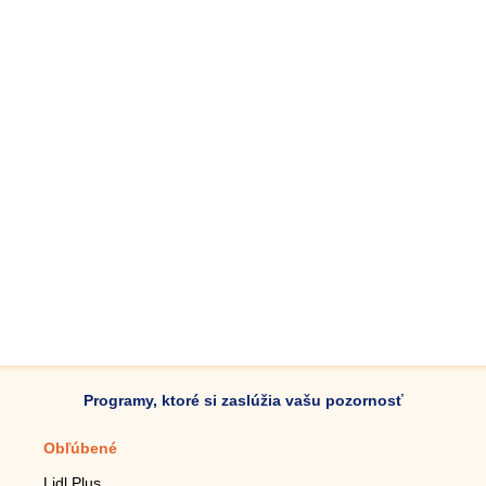
Programy, ktoré si zaslúžia vašu pozornosť
Obľúbené
Mobilné aplikácie
Lidl Plus
Krokomer do mobilu