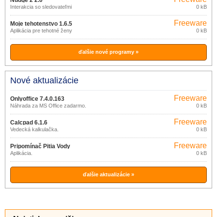
Nudge 2 2.0
Interakcia so sledovateľmi
0 kB
Freeware
Moje tehotenstvo 1.6.5
Aplikácia pre tehotné ženy
0 kB
ďalšie nové programy »
Nové aktualizácie
Freeware
Onlyoffice 7.4.0.163
Náhrada za MS Office zadarmo.
0 kB
Freeware
Calcpad 6.1.6
Vedecká kalkulačka.
0 kB
Freeware
Pripomínač Pitia Vody
Aplikácia.
0 kB
ďalšie aktualizácie »