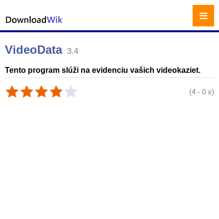
≡
VideoData
3.4
Tento program slúži na evidenciu vašich videokaziet.
(
4
-
0
x)