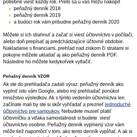
potrebné viesť každý rok. Preto sa u vás môžu nakopiť
peňažný denník 2018
peňažný denník 2019
a budúci rok vám pribudne peňažný denník 2020
Môžete si ich stiahnuť a začať si viesť účtovníctvo v počítači,
alebo doň prepísať aj predchádzajúce účtovné obdobie.
Nakladanie s financiami, prehľad nad ziskom či stratami si
pokojne môžete ukladať aj ako peňažný denník PDF.
Následne ho môžete kedykoľvek vytlačiť.
Peňažný denník VZOR
Ak ste do prehliadača zadali výraz: peňažný denník ako
vyplniť isto vám Google, alebo iný prehliadač ponúkol
množstvo výsledkov. Ak s týmto vedením účtovníctva len
začínate mali by ste si skôr vyhľadať a prezrieť
jednoduché
účtovníctvo pre samoukov.
Nebudete musieť platiť
účtovníčku a vďaka samostatnosti si budete viesť
účtovníctvo osobne. Peňažný denník vyplnený vzor vám
môže tiež napomôcť v tom, ako tento denník vypĺňať. A ak si