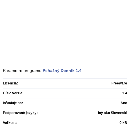
Parametre programu
Peňažný Denník
1.4
Licencia:
Freeware
Číslo verzie:
1.4
Inštaluje sa:
Áno
Podporované jazyky:
Iný ako Slovenskí
Veľkosť:
0 kB