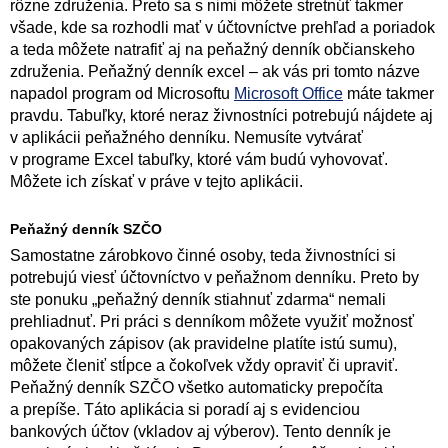
rôzne združenia. Preto sa s nimi môžete stretnúť takmer
všade, kde sa rozhodli mať v účtovníctve prehľad a poriadok
a teda môžete natrafiť aj na peňažný denník občianskeho
združenia. Peňažný denník excel – ak vás pri tomto názve
napadol program od Microsoftu
Microsoft Office
máte takmer
pravdu. Tabuľky, ktoré neraz živnostníci potrebujú nájdete aj
v aplikácii peňažného denníku. Nemusíte vytvárať
v programe Excel tabuľky, ktoré vám budú vyhovovať.
Môžete ich získať v práve v tejto aplikácii.
Peňažný denník SZČO
Samostatne zárobkovo činné osoby, teda živnostníci si
potrebujú viesť účtovníctvo v peňažnom denníku. Preto by
ste ponuku „peňažný denník stiahnuť zdarma“ nemali
prehliadnuť. Pri práci s denníkom môžete využiť možnosť
opakovaných zápisov (ak pravidelne platíte istú sumu),
môžete členiť stĺpce a čokoľvek vždy opraviť či upraviť.
Peňažný denník SZČO všetko automaticky prepočíta
a prepíše. Táto aplikácia si poradí aj s evidenciou
bankových účtov (vkladov aj výberov). Tento denník je