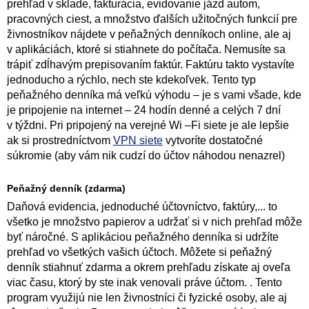
prehľad v sklade, fakturácia, evidovanie jázd autom,
pracovných ciest, a množstvo ďalších užitočných funkcií pre
živnostníkov nájdete v peňažných denníkoch online, ale aj
v aplikáciách, ktoré si stiahnete do počítača. Nemusíte sa
trápiť zdĺhavým prepisovaním faktúr. Faktúru takto vystavíte
jednoducho a rýchlo, nech ste kdekoľvek. Tento typ
peňažného denníka má veľkú výhodu – je s vami všade, kde
je pripojenie na internet – 24 hodín denné a celých 7 dní
v týždni. Pri pripojený na verejné Wi –Fi siete je ale lepšie
ak si prostredníctvom
VPN siete
vytvoríte dostatočné
súkromie (aby vám nik cudzí do účtov náhodou nenazrel)
Peňažný denník (zdarma)
Daňová evidencia, jednoduché účtovníctvo, faktúry,... to
všetko je množstvo papierov a udržať si v nich prehľad môže
byť náročné. S aplikáciou peňažného denníka si udržíte
prehľad vo všetkých vašich účtoch. Môžete si peňažný
denník stiahnuť zdarma a okrem prehľadu získate aj oveľa
viac času, ktorý by ste inak venovali práve účtom. . Tento
program využijú nie len živnostníci či fyzické osoby, ale aj