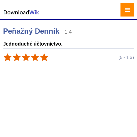
≡
Peňažný Denník
1.4
Jednoduché účtovníctvo.
(
5
-
1
x)