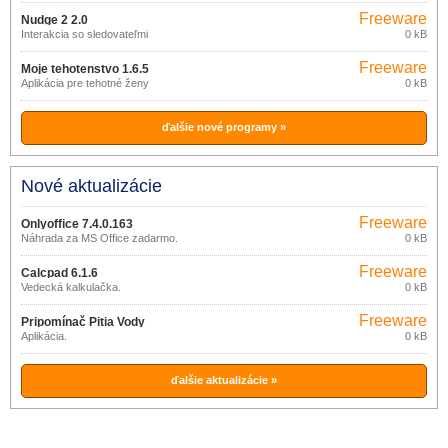
Freeware
Nudge 2 2.0
Interakcia so sledovateľmi
0 kB
Freeware
Moje tehotenstvo 1.6.5
Aplikácia pre tehotné ženy
0 kB
ďalšie nové programy »
Nové aktualizácie
Freeware
Onlyoffice 7.4.0.163
Náhrada za MS Office zadarmo.
0 kB
Freeware
Calcpad 6.1.6
Vedecká kalkulačka.
0 kB
Freeware
Pripomínač Pitia Vody
Aplikácia.
0 kB
ďalšie aktualizácie »