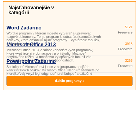
Najsťahovanejšie v
kategórii
Word Zadarmo
5121
Freeware
Word je program v ktorom môžete vytvárať a upravovať
textové dokumenty. Tento program je súčasťou kancelárskych
balíčkov, ktoré obsahujú aj iné programy – vytváranie tabuliek,
prezentácií a pod.
Microsoft Office 2013
3918
Freeware
Microsoft Office 2013 je súbor kancelárskych programov,
ktoré využijete aj v domácnosti a pri štúdiu. Možnosť
dotykového režimu a množstvo vylepšených funkcií vás
presvedčia o jeho kvalitách a schopnostiach.
Powerpoint Zadarmo
3265
Freeware
Spoločnosť Microsoft má jeden z najprepracovanejších
kancelárskych balíkov Microsoft Office. Nech už stiahnete po
ktorejkoľvek verzii jednoduchosť, prehľadnosť a užitočné
funkcie si vás získajú. Súčasťou tohto balíka je aj program
PowerPoint. Powerpoint je program vhodný na prípravu
ďalšie programy »
a prezeranie pr