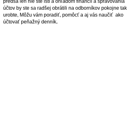
predsa len nie ste istí a ohľadom financií a spravovania
účtov by ste sa radšej obrátili na odborníkov pokojne tak
urobte, Môžu vám poradiť, pomôcť a aj vás naučiť ako
účtovať peňažný denník
.