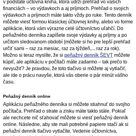
v podstate účtovná kniha, ktorá udrží prehľad vo vašich
financiách – vo výdavkoch a aj príjmoch. Prehľad o svojich
výdavkoch a príjmoch máte takto vždy po ruke. Tento denník
môžete viesť formou klasickej účtovnej knihy, alebo vo forme
aplikácie, ktorá vám výrazne celé účtovníctvo uľahčí. Do
peňažného denníka zapíšete svoje výdavky aj príjmy a po
určitom sledovanom období (môžete si ho pre lepší prehľad
určiť sami – raz za mesiac, raz za týždeň,... raz za rok).
Možno si teraz myslíte, že si
peňažný denník ŠEVT
môžete
kúpiť, ale aplikáciu v počítači máte zadarmo – tak prečo to
nevyužiť? Je pravdou, že toto tlačivo si môžete aj vytlačiť,
ale ide o prácu navyše, ktorá vás oberie o pár minút vášho
času.
Peňažný denník online
Aplikáciu peňažného denníka si môžete stiahnuť do svojho
počítača. Prehľad o strate a zisku máte takto stále. Pokiaľ
ale nechcete nič sťahovať môžete si viesť peňažný denník
online. Následne, aby ste mali potrebné papiere stačí ak si
peňažní denník tlačivo vytlačíte. Vedenie účtovníctva,