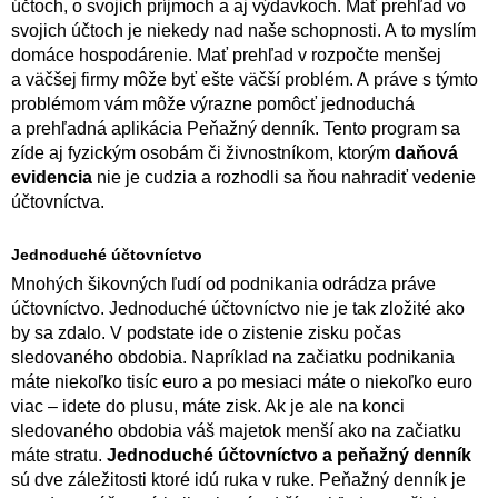
účtoch, o svojich príjmoch a aj výdavkoch. Mať prehľad vo
svojich účtoch je niekedy nad naše schopnosti. A to myslím
domáce hospodárenie. Mať prehľad v rozpočte menšej
a väčšej firmy môže byť ešte väčší problém. A práve s týmto
problémom vám môže výrazne pomôcť jednoduchá
a prehľadná aplikácia Peňažný denník. Tento program sa
zíde aj fyzickým osobám či živnostníkom, ktorým
daňová
evidencia
nie je cudzia a rozhodli sa ňou nahradiť vedenie
účtovníctva.
Jednoduché účtovníctvo
Mnohých šikovných ľudí od podnikania odrádza práve
účtovníctvo. Jednoduché účtovníctvo nie je tak zložité ako
by sa zdalo. V podstate ide o zistenie zisku počas
sledovaného obdobia. Napríklad na začiatku podnikania
máte niekoľko tisíc euro a po mesiaci máte o niekoľko euro
viac – idete do plusu, máte zisk. Ak je ale na konci
sledovaného obdobia váš majetok menší ako na začiatku
máte stratu.
Jednoduché účtovníctvo a peňažný denník
sú dve záležitosti ktoré idú ruka v ruke. Peňažný denník je