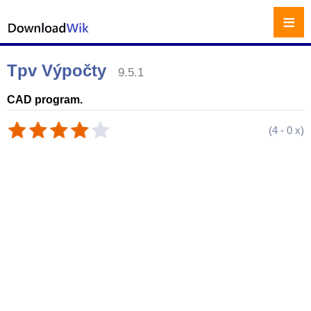
≡
Tpv Výpočty
9.5.1
CAD program.
(
4
-
0
x)