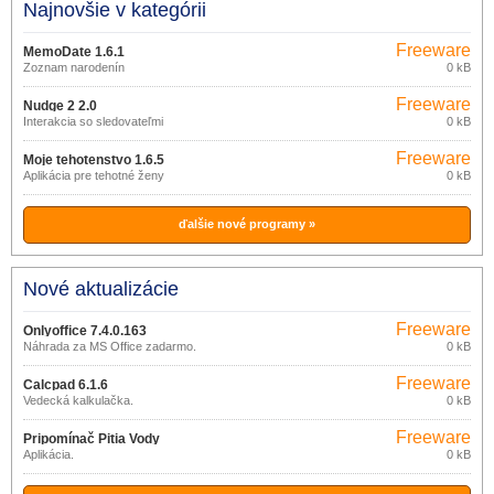
Najnovšie v kategórii
Freeware
MemoDate 1.6.1
Zoznam narodenín
0 kB
Freeware
Nudge 2 2.0
Interakcia so sledovateľmi
0 kB
Freeware
Moje tehotenstvo 1.6.5
Aplikácia pre tehotné ženy
0 kB
ďalšie nové programy »
Nové aktualizácie
Freeware
Onlyoffice 7.4.0.163
Náhrada za MS Office zadarmo.
0 kB
Freeware
Calcpad 6.1.6
Vedecká kalkulačka.
0 kB
Freeware
Pripomínač Pitia Vody
Aplikácia.
0 kB