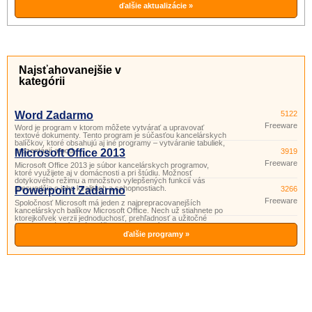
ďalšie aktualizácie »
Najsťahovanejšie v
kategórii
Word Zadarmo
5122
Freeware
Word je program v ktorom môžete vytvárať a upravovať
textové dokumenty. Tento program je súčasťou kancelárskych
balíčkov, ktoré obsahujú aj iné programy – vytváranie tabuliek,
prezentácií a pod.
Microsoft Office 2013
3919
Freeware
Microsoft Office 2013 je súbor kancelárskych programov,
ktoré využijete aj v domácnosti a pri štúdiu. Možnosť
dotykového režimu a množstvo vylepšených funkcií vás
presvedčia o jeho kvalitách a schopnostiach.
Powerpoint Zadarmo
3266
Freeware
Spoločnosť Microsoft má jeden z najprepracovanejších
kancelárskych balíkov Microsoft Office. Nech už stiahnete po
ktorejkoľvek verzii jednoduchosť, prehľadnosť a užitočné
funkcie si vás získajú. Súčasťou tohto balíka je aj program
PowerPoint. Powerpoint je program vhodný na prípravu
ďalšie programy »
a prezeranie pr