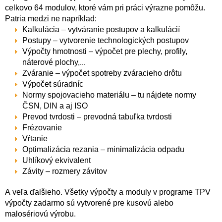
celkovo 64 modulov, ktoré vám pri práci výrazne pomôžu.
Patria medzi ne napríklad:
Kalkulácia – vytváranie postupov a kalkulácií
Postupy – vytvorenie technologických postupov
Výpočty hmotnosti – výpočet pre plechy, profily,
náterové plochy,...
Zváranie – výpočet spotreby zváracieho drôtu
Výpočet súradníc
Normy spojovacieho materiálu – tu nájdete normy
ČSN, DIN a aj ISO
Prevod tvrdosti – prevodná tabuľka tvrdosti
Frézovanie
Vŕtanie
Optimalizácia rezania – minimalizácia odpadu
Uhlíkový ekvivalent
Závity – rozmery závitov
A veľa ďalšieho. Všetky výpočty a moduly v programe TPV
výpočty zadarmo sú vytvorené pre kusovú alebo
malosériovú výrobu.