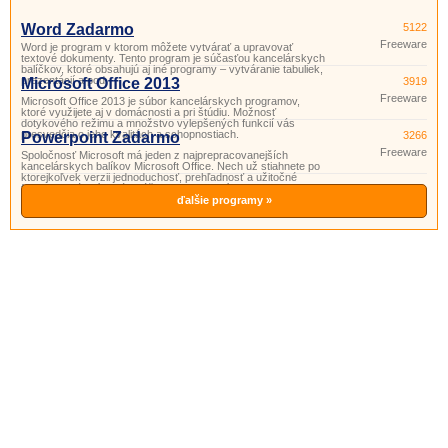
Word Zadarmo
5122
Freeware
Word je program v ktorom môžete vytvárať a upravovať
textové dokumenty. Tento program je súčasťou kancelárskych
balíčkov, ktoré obsahujú aj iné programy – vytváranie tabuliek,
prezentácií a pod.
Microsoft Office 2013
3919
Freeware
Microsoft Office 2013 je súbor kancelárskych programov,
ktoré využijete aj v domácnosti a pri štúdiu. Možnosť
dotykového režimu a množstvo vylepšených funkcií vás
presvedčia o jeho kvalitách a schopnostiach.
Powerpoint Zadarmo
3266
Freeware
Spoločnosť Microsoft má jeden z najprepracovanejších
kancelárskych balíkov Microsoft Office. Nech už stiahnete po
ktorejkoľvek verzii jednoduchosť, prehľadnosť a užitočné
funkcie si vás získajú. Súčasťou tohto balíka je aj program
PowerPoint. Powerpoint je program vhodný na prípravu
ďalšie programy »
a prezeranie pr