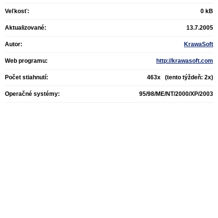
Veľkosť:
0 kB
Aktualizované:
13.7.2005
Autor:
KrawaSoft
Web programu:
http://krawasoft.com
Počet stiahnutí:
463x (tento týždeň: 2x)
Operačné systémy:
95/98/ME/NT/2000/XP/2003