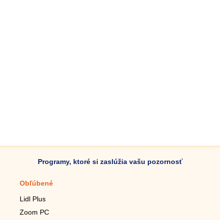
Programy, ktoré si zaslúžia vašu pozornosť
Obľúbené
Mobilné aplikácie
Lidl Plus
Krokomer do mobilu
Zoom PC
Lupa do mobilu