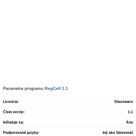
Parametre programu
RegCell
1.1
Licencia:
Shareware
Číslo verzie:
1.1
Inštaluje sa:
Áno
Podporované jazyky:
Iný ako Slovenskí