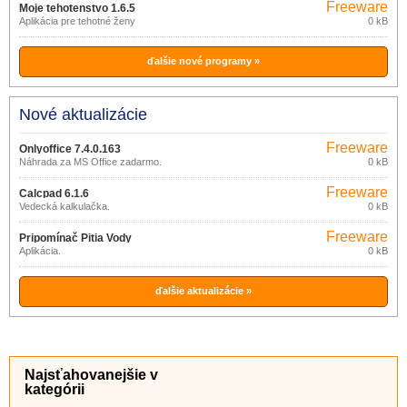
Freeware
Moje tehotenstvo 1.6.5
Aplikácia pre tehotné ženy
0 kB
ďalšie nové programy »
Nové aktualizácie
Freeware
Onlyoffice 7.4.0.163
Náhrada za MS Office zadarmo.
0 kB
Freeware
Calcpad 6.1.6
Vedecká kalkulačka.
0 kB
Freeware
Pripomínač Pitia Vody
Aplikácia.
0 kB
ďalšie aktualizácie »
Najsťahovanejšie v
kategórii