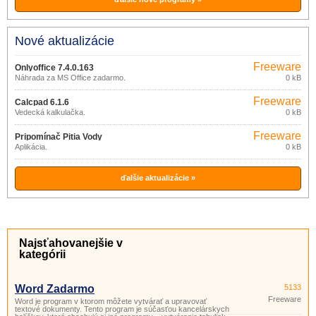
Nové aktualizácie
Freeware
Onlyoffice 7.4.0.163
Náhrada za MS Office zadarmo.
0 kB
Freeware
Calcpad 6.1.6
Vedecká kalkulačka.
0 kB
Freeware
Pripomínač Pitia Vody
Aplikácia.
0 kB
ďalšie aktualizácie »
Najsťahovanejšie v
kategórii
Word Zadarmo
5133
Freeware
Word je program v ktorom môžete vytvárať a upravovať
textové dokumenty. Tento program je súčasťou kancelárskych