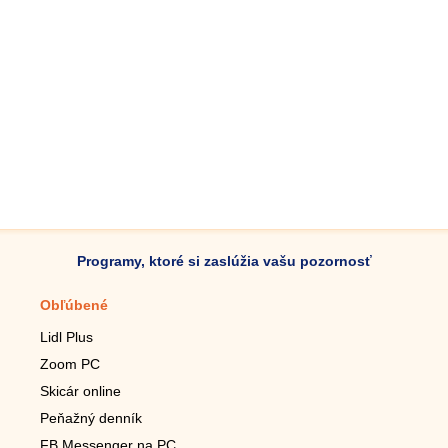
Programy, ktoré si zaslúžia vašu pozornosť
Obľúbené
Mobilné aplikácie
Lidl Plus
Krokomer do mobilu
Zoom PC
Lupa do mobilu
Skicár online
Diaľkový TV ovládač
Peňažný denník
Živé tapety do mobilu
FB Messenger na PC
Mariáš do mobilu