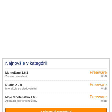
Najnovšie v kategórii
Freeware
MemoDate 1.6.1
Zoznam narodenín
0 kB
Freeware
Nudge 2 2.0
Interakcia so sledovateľmi
0 kB
Freeware
Moje tehotenstvo 1.6.5
Aplikácia pre tehotné ženy
0 kB
ďalšie nové programy »