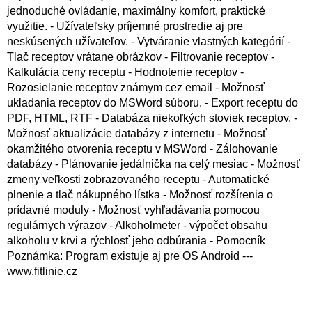
jednoduché ovládanie, maximálny komfort, praktické
využitie. - Užívateľsky príjemné prostredie aj pre
neskúsených užívateľov. - Vytváranie vlastných kategórií -
Tlač receptov vrátane obrázkov - Filtrovanie receptov -
Kalkulácia ceny receptu - Hodnotenie receptov -
Rozosielanie receptov známym cez email - Možnosť
ukladania receptov do MSWord súboru. - Export receptu do
PDF, HTML, RTF - Databáza niekoľkých stoviek receptov. -
Možnosť aktualizácie databázy z internetu - Možnosť
okamžitého otvorenia receptu v MSWord - Zálohovanie
databázy - Plánovanie jedálnička na celý mesiac - Možnosť
zmeny veľkosti zobrazovaného receptu - Automatické
plnenie a tlač nákupného lístka - Možnosť rozšírenia o
prídavné moduly - Možnosť vyhľadávania pomocou
regulárnych výrazov - Alkoholmeter - výpočet obsahu
alkoholu v krvi a rýchlosť jeho odbúrania - Pomocník
Poznámka: Program existuje aj pre OS Android ---
www.fitlinie.cz