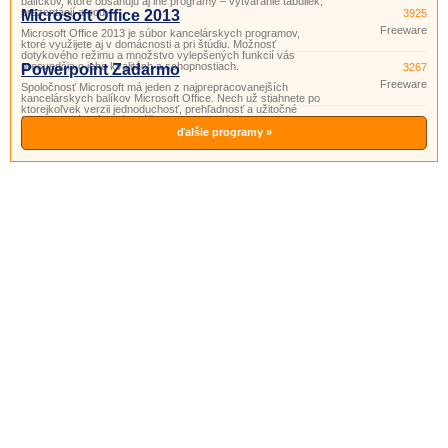
balíčkov, ktoré obsahujú aj iné programy – vytváranie tabuliek,
prezentácií a pod.
Microsoft Office 2013
3925
Freeware
Microsoft Office 2013 je súbor kancelárskych programov,
ktoré využijete aj v domácnosti a pri štúdiu. Možnosť
dotykového režimu a množstvo vylepšených funkcií vás
presvedčia o jeho kvalitách a schopnostiach.
Powerpoint Zadarmo
3267
Freeware
Spoločnosť Microsoft má jeden z najprepracovanejších
kancelárskych balíkov Microsoft Office. Nech už stiahnete po
ktorejkoľvek verzii jednoduchosť, prehľadnosť a užitočné
funkcie si vás získajú. Súčasťou tohto balíka je aj program
PowerPoint. Powerpoint je program vhodný na prípravu
ďalšie programy »
a prezeranie pr