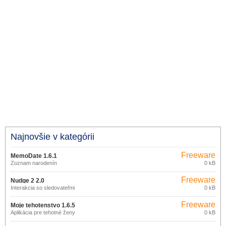
Najnovšie v kategórii
Freeware
MemoDate 1.6.1
Zoznam narodenín
0 kB
Freeware
Nudge 2 2.0
Interakcia so sledovateľmi
0 kB
Freeware
Moje tehotenstvo 1.6.5
Aplikácia pre tehotné ženy
0 kB