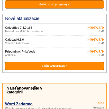
ďalšie nové programy »
Nové aktualizácie
Freeware
Onlyoffice 7.4.0.163
Náhrada za MS Office zadarmo.
0 kB
Freeware
Calcpad 6.1.6
Vedecká kalkulačka.
0 kB
Freeware
Pripomínač Pitia Vody
Aplikácia.
0 kB
ďalšie aktualizácie »
Najsťahovanejšie v
kategórii
Word Zadarmo
5132
Freeware
Word je program v ktorom môžete vytvárať a upravovať