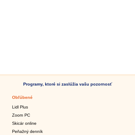
Programy, ktoré si zaslúžia vašu pozornosť
Obľúbené
Mobilné aplikácie
Lidl Plus
Krokomer do mobilu
Zoom PC
Lupa do mobilu
Skicár online
Diaľkový TV ovládač
Peňažný denník
Živé tapety do mobilu