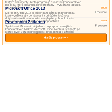
textové dokumenty. Tento program je súčasťou kancelárskych
balíčkov, ktoré obsahujú aj iné programy – vytváranie tabuliek,
prezentácií a pod.
Microsoft Office 2013
3920
Freeware
Microsoft Office 2013 je súbor kancelárskych programov,
ktoré využijete aj v domácnosti a pri štúdiu. Možnosť
dotykového režimu a množstvo vylepšených funkcií vás
presvedčia o jeho kvalitách a schopnostiach.
Powerpoint Zadarmo
3267
Freeware
Spoločnosť Microsoft má jeden z najprepracovanejších
kancelárskych balíkov Microsoft Office. Nech už stiahnete po
ktorejkoľvek verzii jednoduchosť, prehľadnosť a užitočné
funkcie si vás získajú. Súčasťou tohto balíka je aj program
PowerPoint. Powerpoint je program vhodný na prípravu
ďalšie programy »
a prezeranie pr