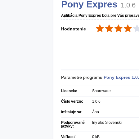
Pony Expres
1.0.6
Aplikácia Pony Expres bola pre Vás pripra
Hodnotenie
Parametre programu
Pony Expres
1.0
Licencia:
Shareware
Číslo verzie:
1.0.6
Inštaluje sa:
Áno
Podporované
Iný ako Slovenskí
jazyky:
Veľkosť:
0 kB