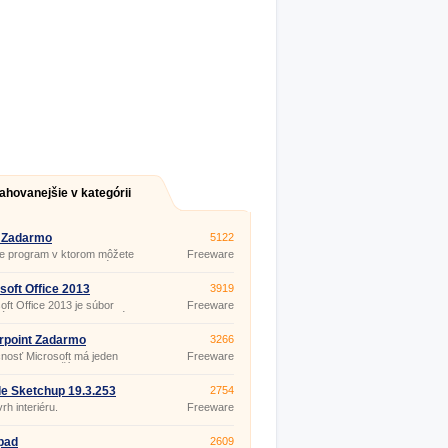
ahovanejšie v kategórii
 Zadarmo
5122
je program v ktorom môžete
Freeware
ať a upravovať textové
nty. Tento program je
ou kancelárskych balíčkov,
soft Office 2013
3919
obsahujú aj iné programy –
oft Office 2013 je súbor
Freeware
anie tabuliek, prezentácií
árskych programov, ktoré
ete aj v domácnosti a pri
. Možnosť dotykového režimu
rpoint Zadarmo
3266
stvo vylepšených funkcií vás
nosť Microsoft má jeden
Freeware
dčia o jeho kvalitách
repracovanejších
pnostiach.
árskych balíkov Microsoft
. Nech už stiahnete po
e Sketchup 19.3.253
2754
koľvek verzii jednoduchosť,
rh interiéru.
Freeware
dnosť a užitočné funkcie si
skajú. Súčasťou tohto balíka
program PowerPoint.
pad
2609
oint je program vhodný na