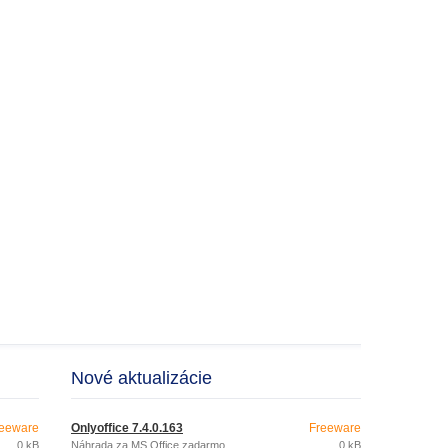
Nové aktualizácie
eeware
Onlyoffice 7.4.0.163
Freeware
0 kB
Náhrada za MS Office zadarmo.
0 kB