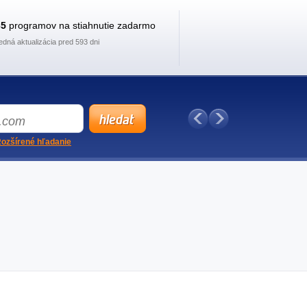
35
programov na stiahnutie zadarmo
edná aktualizácia pred 593 dni
ozšírené hľadanie