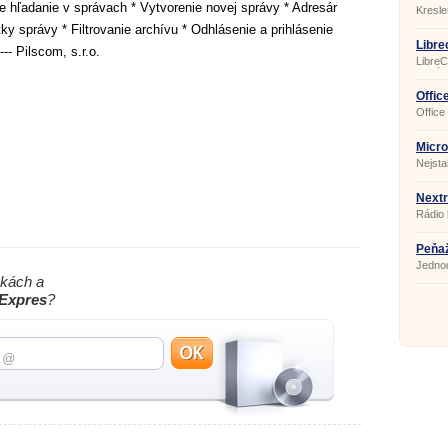
 hľadanie v správach * Vytvorenie novej správy * Adresár
prípra
Kresle
ky správy * Filtrovanie archívu * Odhlásenie a prihlásenie
Libre
--- Pilscom, s.r.o.
LibreC
ktorý 
Funkci
progra
Offic
Office
kancel
bežné 
podnik
Micro
a prof
Nejsta
presnos
progra
kance
Nextr
Rádio 
Peňaž
Jedno
nkách a
Expres
?