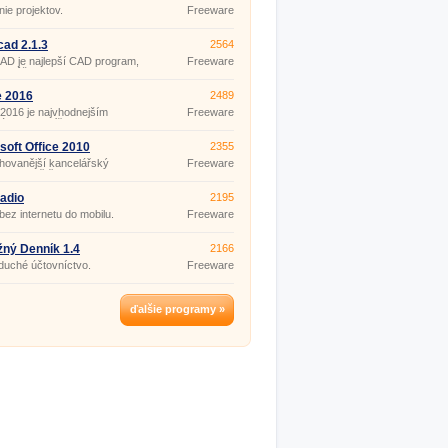
vu a prezeranie pr
nie projektov.
Freeware
cad 2.1.3
2564
AD je najlepší CAD program,
Freeware
si môžete stiahnuť zadarmo.
e, za ktoré pri iných
moch platíte tu máte zdarma.
e 2016
2489
 2016 je najvhodnejším
Freeware
árskym balíčkom nie len pre
domácnosti, školákov či
ateľov, ale aj obchodníkov
soft Office 2010
2355
esionálov, ktorým záleží na
hovanější kancelářský
Freeware
ti, rýchlosti a efektívnosti
m na světě.
lárskych programov.
adio
2195
bez internetu do mobilu.
Freeware
ný Denník 1.4
2166
duché účtovníctvo.
Freeware
ďalšie programy »