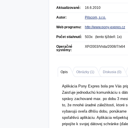
Aktualizované:
16.6.2010
Autor:
Pilscom, s.r.o.
Web programu:
http://www.pony-expres.cz
Počet stiahnutí:
503x (tento týždeň: 1x)
Operačné
XP/2003/Vista/2008/7/x64
systémy:
Opis
Obrázky (
1
)
Diskusia (
0
)
Aplikácia Pony Expres bola pre Vás pr
Zaisťuje jednoduchú komunikáciu s dát
správy zachované max. po dobu 3 mesi
to, že mnohé úradné záležitosti, ktoré
vybavujú oveľa dlhšiu dobu, ponúkame 
spoľahlivú aplikáciu. Aplikácia rešpekt
pripojíte k svojej dátovej schránke (ďa