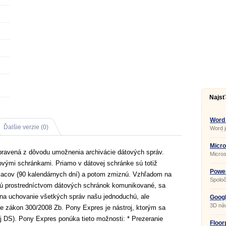
Najsť
Word
Ďalšie verzie (0)
Word 
vytvár
dokume
súčasť
Micro
ktoré 
ipravená z dôvodu umožnenia archivácie dátových správ.
Micros
vytvár
kancel
a pod.
ovými schránkami. Priamo v dátovej schránke sú totiž
využij
štúdiu
Powe
acov (90 kalendárnych dní) a potom zmiznú. Vzhľadom na
a množ
Spoloč
presve
 sú prostredníctvom dátových schránok komunikované, sa
z najp
a scho
kancel
na uchovanie všetkých správ našu jednoduchú, ale
Office
Googl
ktorej
3D náv
uje zákon 300/2008 Zb. Pony Expres je nástroj, ktorým sa
prehľa
vás zí
lej DS). Pony Expres ponúka tieto možnosti: * Prezeranie
je aj 
Floor
Powerp