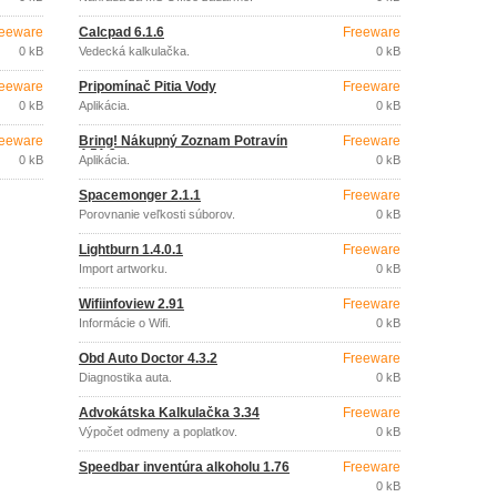
eeware
Calcpad 6.1.6
Freeware
0 kB
Vedecká kalkulačka.
0 kB
eeware
Pripomínač Pitia Vody
Freeware
0 kB
Aplikácia.
0 kB
eeware
Bring! Nákupný Zoznam Potravín
Freeware
4.51.2
0 kB
Aplikácia.
0 kB
Spacemonger 2.1.1
Freeware
Porovnanie veľkosti súborov.
0 kB
Lightburn 1.4.0.1
Freeware
Import artworku.
0 kB
Wifiinfoview 2.91
Freeware
Informácie o Wifi.
0 kB
Obd Auto Doctor 4.3.2
Freeware
Diagnostika auta.
0 kB
Advokátska Kalkulačka 3.34
Freeware
Výpočet odmeny a poplatkov.
0 kB
Speedbar inventúra alkoholu 1.76
Freeware
0 kB