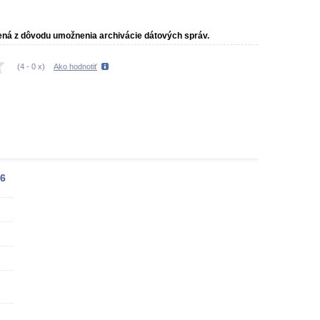
vená z dôvodu umožnenia archivácie dátových správ.
(
4
-
0
x)
Ako hodnotiť
.6