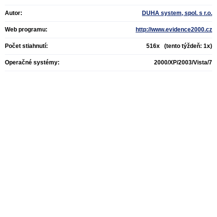
Autor:
DUHA system, spol. s r.o.
Web programu:
http://www.evidence2000.cz
Počet stiahnutí:
516x (tento týždeň: 1x)
Operačné systémy:
2000/XP/2003/Vista/7