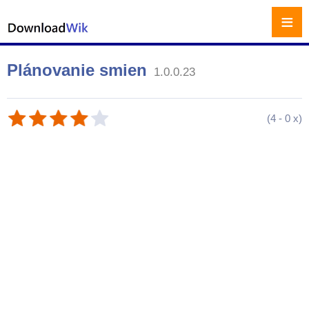
≡
Plánovanie smien
1.0.0.23
(
4
-
0
x)