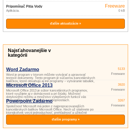
Freeware
Pripomínač Pitia Vody
Aplikácia.
0 kB
ďalšie aktualizácie »
Najsťahovanejšie v
kategórii
Word Zadarmo
5133
Freeware
Word je program v ktorom môžete vytvárať a upravovať
textové dokumenty. Tento program je súčasťou kancelárskych
balíčkov, ktoré obsahujú aj iné programy – vytváranie tabuliek,
prezentácií a pod.
Microsoft Office 2013
3920
Freeware
Microsoft Office 2013 je súbor kancelárskych programov,
ktoré využijete aj v domácnosti a pri štúdiu. Možnosť
dotykového režimu a množstvo vylepšených funkcií vás
presvedčia o jeho kvalitách a schopnostiach.
Powerpoint Zadarmo
3267
Freeware
Spoločnosť Microsoft má jeden z najprepracovanejších
kancelárskych balíkov Microsoft Office. Nech už stiahnete po
ktorejkoľvek verzii jednoduchosť, prehľadnosť a užitočné
funkcie si vás získajú. Súčasťou tohto balíka je aj program
PowerPoint. Powerpoint je program vhodný na prípravu
ďalšie programy »
a prezeranie pr