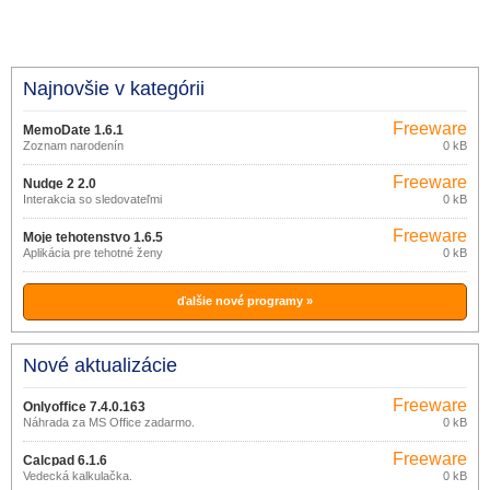
Najnovšie v kategórii
Freeware
MemoDate 1.6.1
Zoznam narodenín
0 kB
Freeware
Nudge 2 2.0
Interakcia so sledovateľmi
0 kB
Freeware
Moje tehotenstvo 1.6.5
Aplikácia pre tehotné ženy
0 kB
ďalšie nové programy »
Nové aktualizácie
Freeware
Onlyoffice 7.4.0.163
Náhrada za MS Office zadarmo.
0 kB
Freeware
Calcpad 6.1.6
Vedecká kalkulačka.
0 kB