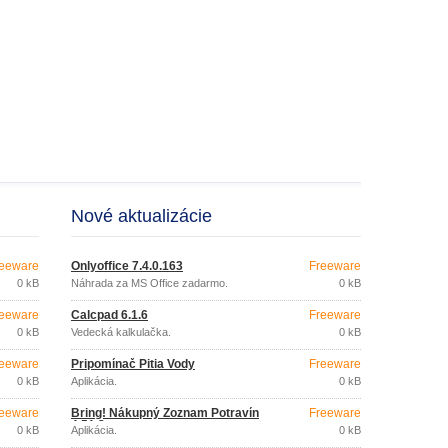
Nové aktualizácie
eeware
Onlyoffice 7.4.0.163
Freeware
0 kB
Náhrada za MS Office zadarmo.
0 kB
eeware
Calcpad 6.1.6
Freeware
0 kB
Vedecká kalkulačka.
0 kB
eeware
Pripomínač Pitia Vody
Freeware
0 kB
Aplikácia.
0 kB
eeware
Bring! Nákupný Zoznam Potravín
Freeware
4.51.2
0 kB
Aplikácia.
0 kB