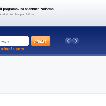
35
programov na stiahnutie zadarmo
edná aktualizácia pred 593 dni
ozšírené hľadanie