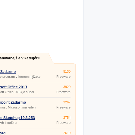
ahovanejšie v kategórii
 Zadarmo
5130
je program v ktorom môžete
Freeware
ať a upravovať textové
nty. Tento program je
ou kancelárskych balíčkov,
soft Office 2013
3920
obsahujú aj iné programy –
oft Office 2013 je súbor
Freeware
anie tabuliek, prezentácií
árskych programov, ktoré
ete aj v domácnosti a pri
. Možnosť dotykového režimu
rpoint Zadarmo
3267
stvo vylepšených funkcií vás
nosť Microsoft má jeden
Freeware
dčia o jeho kvalitách
repracovanejších
pnostiach.
árskych balíkov Microsoft
. Nech už stiahnete po
e Sketchup 19.3.253
2754
koľvek verzii jednoduchosť,
rh interiéru.
Freeware
dnosť a užitočné funkcie si
skajú. Súčasťou tohto balíka
program PowerPoint.
pad
2610
oint je program vhodný na