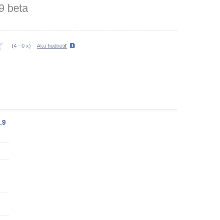
9 beta
(
4
-
0
x)
Ako hodnotiť
.9