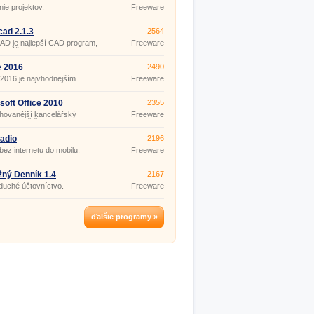
vu a prezeranie pr
nie projektov.
Freeware
cad 2.1.3
2564
AD je najlepší CAD program,
Freeware
si môžete stiahnuť zadarmo.
e, za ktoré pri iných
moch platíte tu máte zdarma.
e 2016
2490
 2016 je najvhodnejším
Freeware
árskym balíčkom nie len pre
domácnosti, školákov či
ateľov, ale aj obchodníkov
soft Office 2010
2355
esionálov, ktorým záleží na
hovanější kancelářský
Freeware
ti, rýchlosti a efektívnosti
m na světě.
lárskych programov.
adio
2196
bez internetu do mobilu.
Freeware
ný Denník 1.4
2167
duché účtovníctvo.
Freeware
ďalšie programy »