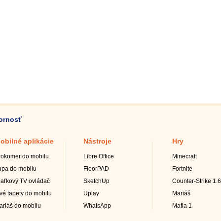
zornosť
obilné aplikácie
Nástroje
Hry
rokomer do mobilu
Libre Office
Minecraft
upa do mobilu
FloorPAD
Fortnite
iaľkový TV ovládač
SketchUp
Counter-Strike 1.6
ivé tapety do mobilu
Uplay
Mariáš
ariáš do mobilu
WhatsApp
Mafia 1