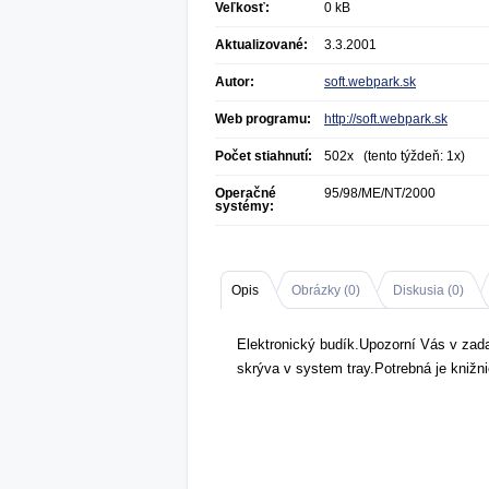
Veľkosť:
0 kB
Aktualizované:
3.3.2001
Autor:
soft.webpark.sk
Web programu:
http://soft.webpark.sk
Počet stiahnutí:
502x (tento týždeň: 1x)
Operačné
95/98/ME/NT/2000
systémy:
Opis
Obrázky (
0
)
Diskusia (
0
)
Elektronický budík.Upozorní Vás v za
skrýva v system tray.Potrebná je knižn