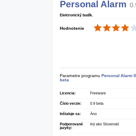
Personal Alarm
0.
Elektronický budík.
Hodnotenie
Parametre programu
Personal Alarm
0
beta
Licencia:
Freeware
Číslo verzie:
0.9 beta
Inštaluje sa:
Áno
Podporované
Iný ako Slovenskí
jazyky: