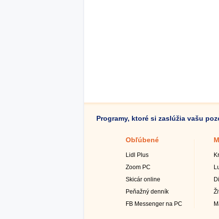
Programy, ktoré si zaslúžia vašu po
Obľúbené
M
Lidl Plus
K
Zoom PC
L
Skicár online
D
Peňažný denník
Ž
FB Messenger na PC
M