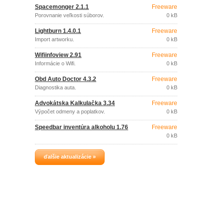
Spacemonger 2.1.1
Freeware
Porovnanie veľkosti súborov.
0 kB
Lightburn 1.4.0.1
Freeware
Import artworku.
0 kB
Wifiinfoview 2.91
Freeware
Informácie o Wifi.
0 kB
Obd Auto Doctor 4.3.2
Freeware
Diagnostika auta.
0 kB
Advokátska Kalkulačka 3.34
Freeware
Výpočet odmeny a poplatkov.
0 kB
Speedbar inventúra alkoholu 1.76
Freeware
0 kB
ďalšie aktualizácie »