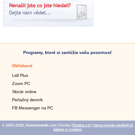
Programy, ktoré si zaslúžia vašu pozornosť
Obľúbené
Mobilné aplikácie
Lidl Plus
Krokomer do mobilu
Zoom PC
Lupa do mobilu
Skicár online
Diaľkový TV ovládač
Peňažný denník
Živé tapety do mobilu
FB Messenger na PC
Mariáš do mobilu
© 2003-2026, Downloadwik.com
| Česky (
Studna.cz
)
|
Spracovanie osobných
údajov a cookies