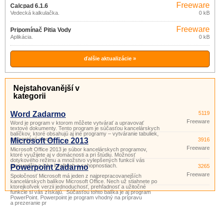
Freeware
Calcpad 6.1.6
Vedecká kalkulačka.
0 kB
Freeware
Pripomínač Pitia Vody
Aplikácia.
0 kB
ďalšie aktualizácie »
Nejstahovanější v
kategorii
Word Zadarmo
5119
Freeware
Word je program v ktorom môžete vytvárať a upravovať
textové dokumenty. Tento program je súčasťou kancelárskych
balíčkov, ktoré obsahujú aj iné programy – vytváranie tabuliek,
prezentácií a pod.
Microsoft Office 2013
3916
Freeware
Microsoft Office 2013 je súbor kancelárskych programov,
ktoré využijete aj v domácnosti a pri štúdiu. Možnosť
dotykového režimu a množstvo vylepšených funkcií vás
presvedčia o jeho kvalitách a schopnostiach.
Powerpoint Zadarmo
3265
Freeware
Spoločnosť Microsoft má jeden z najprepracovanejších
kancelárskych balíkov Microsoft Office. Nech už stiahnete po
ktorejkoľvek verzii jednoduchosť, prehľadnosť a užitočné
funkcie si vás získajú. Súčasťou tohto balíka je aj program
PowerPoint. Powerpoint je program vhodný na prípravu
a prezeranie pr