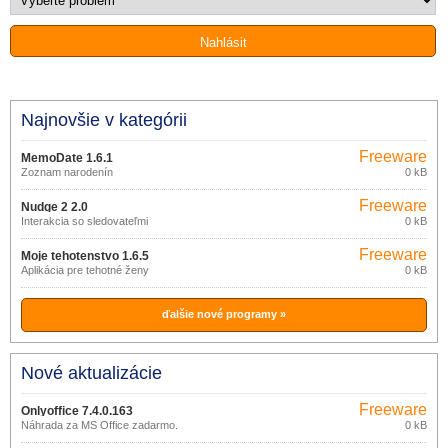
Najnovšie v kategórii
Freeware
MemoDate 1.6.1
Zoznam narodenín
0 kB
Freeware
Nudge 2 2.0
Interakcia so sledovateľmi
0 kB
Freeware
Moje tehotenstvo 1.6.5
Aplikácia pre tehotné ženy
0 kB
ďalšie nové programy »
Nové aktualizácie
Freeware
Onlyoffice 7.4.0.163
Náhrada za MS Office zadarmo.
0 kB