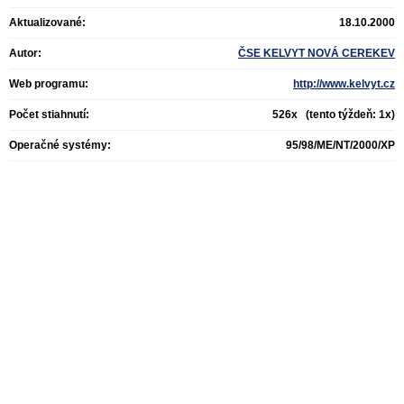
Aktualizované:
18.10.2000
Autor:
ČSE KELVYT NOVÁ CEREKEV
Web programu:
http://www.kelvyt.cz
Počet stiahnutí:
526x (tento týždeň: 1x)
Operačné systémy:
95/98/ME/NT/2000/XP