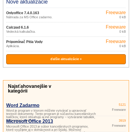
Nové aktualizácie
Freeware
Onlyoffice 7.4.0.163
Náhrada za MS Office zadarmo.
0 kB
Freeware
Calcpad 6.1.6
Vedecká kalkulačka.
0 kB
Freeware
Pripomínač Pitia Vody
Aplikácia.
0 kB
ďalšie aktualizácie »
Najsťahovanejšie v
kategórii
Word Zadarmo
5121
Freeware
Word je program v ktorom môžete vytvárať a upravovať
textové dokumenty. Tento program je súčasťou kancelárskych
balíčkov, ktoré obsahujú aj iné programy – vytváranie tabuliek,
prezentácií a pod.
Microsoft Office 2013
3919
Freeware
Microsoft Office 2013 je súbor kancelárskych programov,
ktoré využijete aj v domácnosti a pri štúdiu. Možnosť