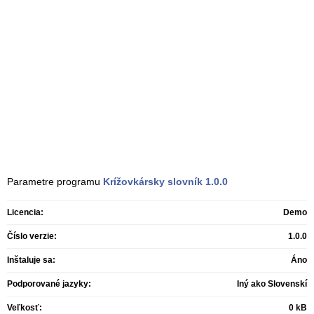
Parametre programu
Krížovkársky slovník
1.0.0
Licencia:
Demo
Číslo verzie:
1.0.0
Inštaluje sa:
Áno
Podporované jazyky:
Iný ako Slovenskí
Veľkosť:
0 kB