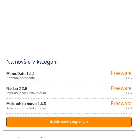
Najnovšie v kategórii
Freeware
MemoDate 1.6.1
Zoznam narodenín
0 kB
Freeware
Nudge 2 2.0
Interakcia so sledovateľmi
0 kB
Freeware
Moje tehotenstvo 1.6.5
Aplikácia pre tehotné ženy
0 kB
ďalšie nové programy »