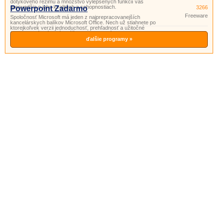
dotykového režimu a množstvo vylepšených funkcií vás
presvedčia o jeho kvalitách a schopnostiach.
Powerpoint Zadarmo
3266
Freeware
Spoločnosť Microsoft má jeden z najprepracovanejších
kancelárskych balíkov Microsoft Office. Nech už stiahnete po
ktorejkoľvek verzii jednoduchosť, prehľadnosť a užitočné
funkcie si vás získajú. Súčasťou tohto balíka je aj program
PowerPoint. Powerpoint je program vhodný na prípravu
ďalšie programy »
a prezeranie pr