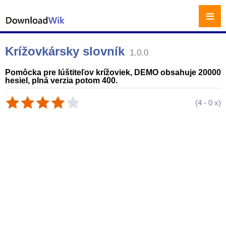
≡
Krížovkársky slovník
1.0.0
Pomôcka pre lúštiteľov krížoviek, DEMO obsahuje 20000
hesiel, plná verzia potom 400.
(
4
-
0
x)