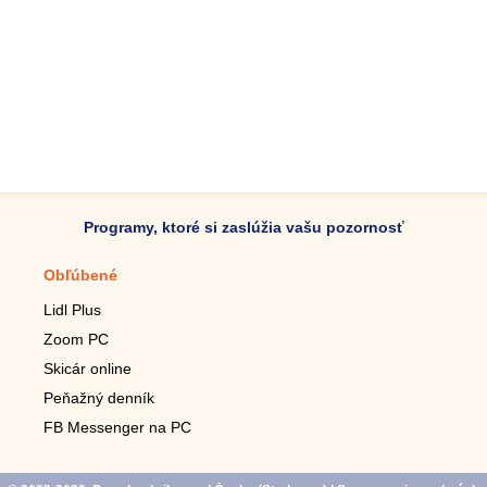
Programy, ktoré si zaslúžia vašu pozornosť
Obľúbené
Mobilné aplikácie
Lidl Plus
Krokomer do mobilu
Zoom PC
Lupa do mobilu
Skicár online
Diaľkový TV ovládač
Peňažný denník
Živé tapety do mobilu
FB Messenger na PC
Mariáš do mobilu