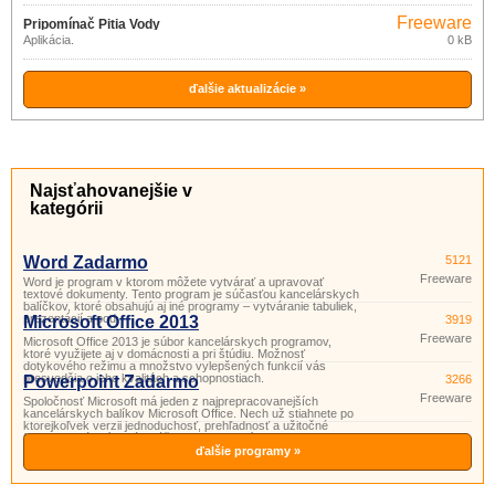
Freeware
Pripomínač Pitia Vody
Aplikácia.
0 kB
ďalšie aktualizácie »
Najsťahovanejšie v
kategórii
Word Zadarmo
5121
Freeware
Word je program v ktorom môžete vytvárať a upravovať
textové dokumenty. Tento program je súčasťou kancelárskych
balíčkov, ktoré obsahujú aj iné programy – vytváranie tabuliek,
prezentácií a pod.
Microsoft Office 2013
3919
Freeware
Microsoft Office 2013 je súbor kancelárskych programov,
ktoré využijete aj v domácnosti a pri štúdiu. Možnosť
dotykového režimu a množstvo vylepšených funkcií vás
presvedčia o jeho kvalitách a schopnostiach.
Powerpoint Zadarmo
3266
Freeware
Spoločnosť Microsoft má jeden z najprepracovanejších
kancelárskych balíkov Microsoft Office. Nech už stiahnete po
ktorejkoľvek verzii jednoduchosť, prehľadnosť a užitočné
funkcie si vás získajú. Súčasťou tohto balíka je aj program
PowerPoint. Powerpoint je program vhodný na prípravu
ďalšie programy »
a prezeranie pr