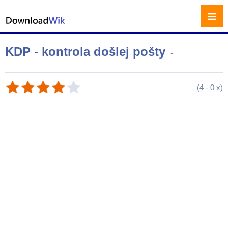
≡
KDP - kontrola došlej pošty
-
(
4
-
0
x)