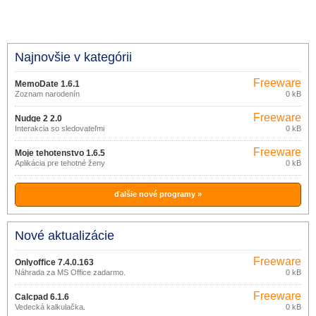
Najnovšie v kategórii
Freeware
MemoDate 1.6.1
Zoznam narodenín
0 kB
Freeware
Nudge 2 2.0
Interakcia so sledovateľmi
0 kB
Freeware
Moje tehotenstvo 1.6.5
Aplikácia pre tehotné ženy
0 kB
ďalšie nové programy »
Nové aktualizácie
Freeware
Onlyoffice 7.4.0.163
Náhrada za MS Office zadarmo.
0 kB
Freeware
Calcpad 6.1.6
Vedecká kalkulačka.
0 kB