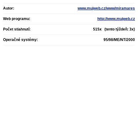
Autor:
www.mujweb.cz/www/miramares
Web programu:
http://www.mujweb.cz
Počet stiahnutí:
515x (tento týždeň: 3x)
Operačné systémy:
95/98/ME/NT/2000