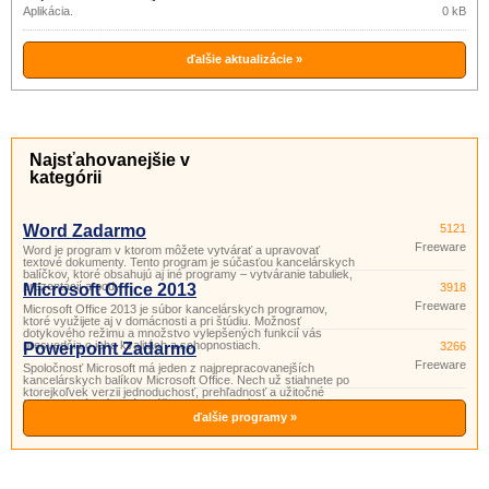
Aplikácia.
0 kB
ďalšie aktualizácie »
Najsťahovanejšie v
kategórii
Word Zadarmo
5121
Freeware
Word je program v ktorom môžete vytvárať a upravovať
textové dokumenty. Tento program je súčasťou kancelárskych
balíčkov, ktoré obsahujú aj iné programy – vytváranie tabuliek,
prezentácií a pod.
Microsoft Office 2013
3918
Freeware
Microsoft Office 2013 je súbor kancelárskych programov,
ktoré využijete aj v domácnosti a pri štúdiu. Možnosť
dotykového režimu a množstvo vylepšených funkcií vás
presvedčia o jeho kvalitách a schopnostiach.
Powerpoint Zadarmo
3266
Freeware
Spoločnosť Microsoft má jeden z najprepracovanejších
kancelárskych balíkov Microsoft Office. Nech už stiahnete po
ktorejkoľvek verzii jednoduchosť, prehľadnosť a užitočné
funkcie si vás získajú. Súčasťou tohto balíka je aj program
PowerPoint. Powerpoint je program vhodný na prípravu
ďalšie programy »
a prezeranie pr