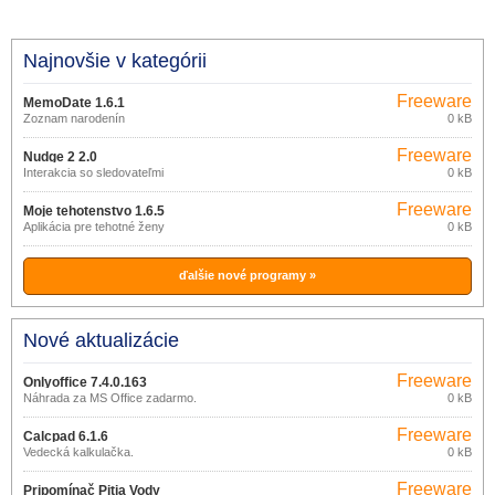
Najnovšie v kategórii
Freeware
MemoDate 1.6.1
Zoznam narodenín
0 kB
Freeware
Nudge 2 2.0
Interakcia so sledovateľmi
0 kB
Freeware
Moje tehotenstvo 1.6.5
Aplikácia pre tehotné ženy
0 kB
ďalšie nové programy »
Nové aktualizácie
Freeware
Onlyoffice 7.4.0.163
Náhrada za MS Office zadarmo.
0 kB
Freeware
Calcpad 6.1.6
Vedecká kalkulačka.
0 kB
Freeware
Pripomínač Pitia Vody