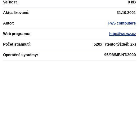
Veľkosť:
0 kB
Aktualizované:
31.10.2001
Autor:
FwS computers
Web programu:
http://fws.wz.cz
Počet stiahnutí:
520x (tento týždeň: 2x)
Operačné systémy:
95/98/ME/NT/2000