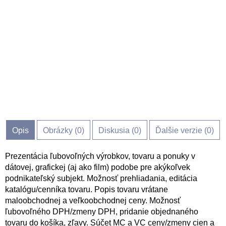
Opis
Obrázky (
0
)
Diskusia (
0
)
Ďalšie verzie (0)
Prezentácia ľubovoľných výrobkov, tovaru a ponuky v
dátovej, grafickej (aj ako film) podobe pre akýkoľvek
podnikateľský subjekt. Možnosť prehliadania, editácia
katalógu/cenníka tovaru. Popis tovaru vrátane
maloobchodnej a veľkoobchodnej ceny. Možnosť
ľubovoľného DPH/zmeny DPH, pridanie objednaného
tovaru do košíka, zľavy. Súčet MC a VC ceny/zmeny cien a