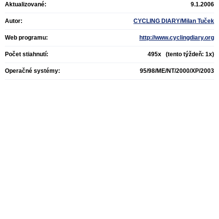
Aktualizované:
9.1.2006
Autor:
CYCLING DIARY/Milan Tuček
Web programu:
http://www.cyclingdiary.org
Počet stiahnutí:
495x (tento týždeň: 1x)
Operačné systémy:
95/98/ME/NT/2000/XP/2003