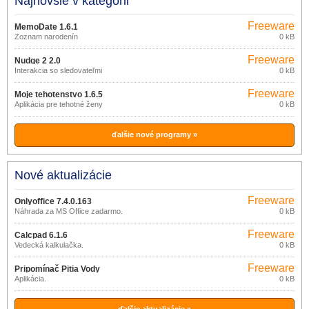
Najnovšie v kategórii
Freeware
MemoDate 1.6.1
Zoznam narodenín
0 kB
Freeware
Nudge 2 2.0
Interakcia so sledovateľmi
0 kB
Freeware
Moje tehotenstvo 1.6.5
Aplikácia pre tehotné ženy
0 kB
ďalšie nové programy »
Nové aktualizácie
Freeware
Onlyoffice 7.4.0.163
Náhrada za MS Office zadarmo.
0 kB
Freeware
Calcpad 6.1.6
Vedecká kalkulačka.
0 kB
Freeware
Pripomínač Pitia Vody
Aplikácia.
0 kB