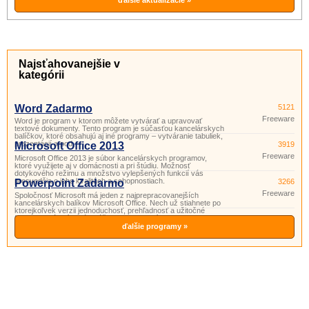
ďalšie aktualizácie »
Najsťahovanejšie v
kategórii
Word Zadarmo
5121
Freeware
Word je program v ktorom môžete vytvárať a upravovať
textové dokumenty. Tento program je súčasťou kancelárskych
balíčkov, ktoré obsahujú aj iné programy – vytváranie tabuliek,
prezentácií a pod.
Microsoft Office 2013
3919
Freeware
Microsoft Office 2013 je súbor kancelárskych programov,
ktoré využijete aj v domácnosti a pri štúdiu. Možnosť
dotykového režimu a množstvo vylepšených funkcií vás
presvedčia o jeho kvalitách a schopnostiach.
Powerpoint Zadarmo
3266
Freeware
Spoločnosť Microsoft má jeden z najprepracovanejších
kancelárskych balíkov Microsoft Office. Nech už stiahnete po
ktorejkoľvek verzii jednoduchosť, prehľadnosť a užitočné
funkcie si vás získajú. Súčasťou tohto balíka je aj program
PowerPoint. Powerpoint je program vhodný na prípravu
ďalšie programy »
a prezeranie pr