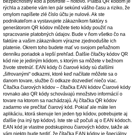
bezpečnostný kód a potvrdíte – hotovo. Platba QR kódom je
rýchla a zaberie vám len pár sekúnd vášho času a riziko, že
omylom napíšete zlé číslo účtu je nulové. Ak ste
podnikateľom a vystavujete zákazníkom faktúry s
generátorom QR kódov môžete tieto kódy použiť na
spracovanie platobných údajov. Bude v ňom všetko čo na
faktúre a vašim zákazníkom výrazne zjednodušíte ich
platenie. Okrem toho budete mať vo svojom peňažnom
denníku poriadok a lepší prehľad. Ďalšie čítačky kódov QR
kód nie je jediným kódom, s ktorým sa môžete v bežnom
živote stretnúť. EAN kódy či čiarové kódy sú ďalšími
„šifrovanými“ odkazmi, ktoré keď načítate môžete sa o
danom tovare, službe či odkaze dozvedieť niečo viac.
Čítačka čiarových kódov – čítačka EAN kódov Čiarové kódy
rovnako ako QR kódy schovávajú množstvo informácií o
tovare na ktorom sa nachádzajú. Aj čítačka QR kódov
zadarmo vie prečítať čiarový kód. Pokiaľ ale máte len
aplikáciu, ktorá skenuje len jeden typ kódov, potrebujete aj
ďalšie (na iný typ kódov). Iste ste už počuli aj o EAN kódoch.
EAN kód je vlastne podskupinou čiarových kódov, takže ak
vám niekto bude tvrdiť, že čítačka EAN kódov je špeciálny