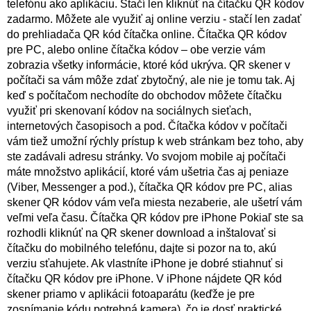
telefónu ako aplikáciu. Stačí len kliknúť na čítačku QR kódov
zadarmo. Môžete ale využiť aj online verziu - stačí len zadať
do prehliadača QR kód čítačka online. Čítačka QR kódov
pre PC, alebo online čítačka kódov – obe verzie vám
zobrazia všetky informácie, ktoré kód ukrýva. QR skener v
počítači sa vám môže zdať zbytočný, ale nie je tomu tak. Aj
keď s počítačom nechodíte do obchodov môžete čítačku
využiť pri skenovaní kódov na sociálnych sieťach,
internetových časopisoch a pod. Čítačka kódov v počítači
vám tiež umožní rýchly prístup k web stránkam bez toho, aby
ste zadávali adresu stránky. Vo svojom mobile aj počítači
máte množstvo aplikácií, ktoré vám ušetria čas aj peniaze
(Viber, Messenger a pod.), čítačka QR kódov pre PC, alias
skener QR kódov vám veľa miesta nezaberie, ale ušetrí vám
veľmi veľa času. Čítačka QR kódov pre iPhone Pokiaľ ste sa
rozhodli kliknúť na QR skener download a inštalovať si
čítačku do mobilného telefónu, dajte si pozor na to, akú
verziu sťahujete. Ak vlastníte iPhone je dobré stiahnuť si
čítačku QR kódov pre iPhone. V iPhone nájdete QR kód
skener priamo v aplikácii fotoaparátu (keďže je pre
zosnímanie kódu potrebná kamera), čo je dosť praktické.