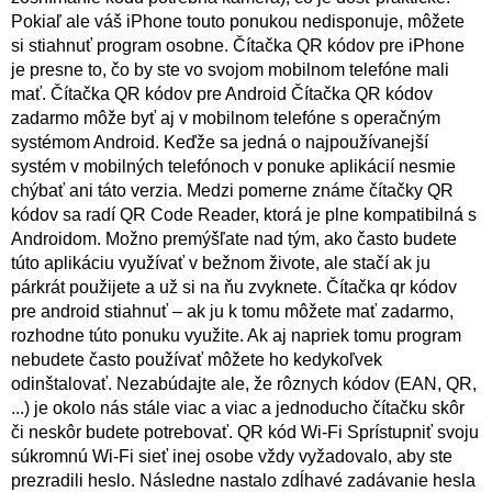
Pokiaľ ale váš iPhone touto ponukou nedisponuje, môžete
si stiahnuť program osobne. Čítačka QR kódov pre iPhone
je presne to, čo by ste vo svojom mobilnom telefóne mali
mať. Čítačka QR kódov pre Android Čítačka QR kódov
zadarmo môže byť aj v mobilnom telefóne s operačným
systémom Android. Keďže sa jedná o najpoužívanejší
systém v mobilných telefónoch v ponuke aplikácií nesmie
chýbať ani táto verzia. Medzi pomerne známe čítačky QR
kódov sa radí QR Code Reader, ktorá je plne kompatibilná s
Androidom. Možno premýšľate nad tým, ako často budete
túto aplikáciu využívať v bežnom živote, ale stačí ak ju
párkrát použijete a už si na ňu zvyknete. Čítačka qr kódov
pre android stiahnuť – ak ju k tomu môžete mať zadarmo,
rozhodne túto ponuku využite. Ak aj napriek tomu program
nebudete často používať môžete ho kedykoľvek
odinštalovať. Nezabúdajte ale, že rôznych kódov (EAN, QR,
...) je okolo nás stále viac a viac a jednoducho čítačku skôr
či neskôr budete potrebovať. QR kód Wi-Fi Sprístupniť svoju
súkromnú Wi-Fi sieť inej osobe vždy vyžadovalo, aby ste
prezradili heslo. Následne nastalo zdĺhavé zadávanie hesla