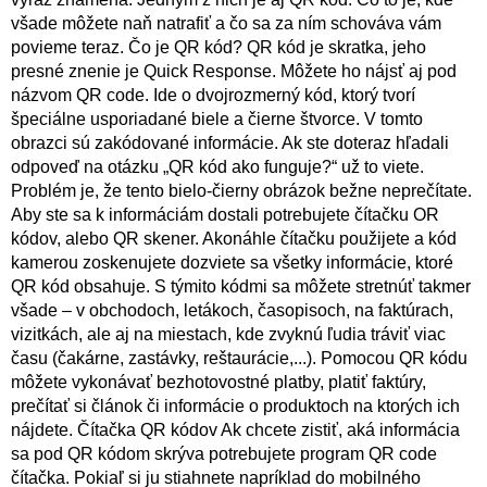
všade môžete naň natrafiť a čo sa za ním schováva vám
povieme teraz. Čo je QR kód? QR kód je skratka, jeho
presné znenie je Quick Response. Môžete ho nájsť aj pod
názvom QR code. Ide o dvojrozmerný kód, ktorý tvorí
špeciálne usporiadané biele a čierne štvorce. V tomto
obrazci sú zakódované informácie. Ak ste doteraz hľadali
odpoveď na otázku „QR kód ako funguje?“ už to viete.
Problém je, že tento bielo-čierny obrázok bežne neprečítate.
Aby ste sa k informáciám dostali potrebujete čítačku OR
kódov, alebo QR skener. Akonáhle čítačku použijete a kód
kamerou zoskenujete dozviete sa všetky informácie, ktoré
QR kód obsahuje. S týmito kódmi sa môžete stretnúť takmer
všade – v obchodoch, letákoch, časopisoch, na faktúrach,
vizitkách, ale aj na miestach, kde zvyknú ľudia tráviť viac
času (čakárne, zastávky, reštaurácie,...). Pomocou QR kódu
môžete vykonávať bezhotovostné platby, platiť faktúry,
prečítať si článok či informácie o produktoch na ktorých ich
nájdete. Čítačka QR kódov Ak chcete zistiť, aká informácia
sa pod QR kódom skrýva potrebujete program QR code
čítačka. Pokiaľ si ju stiahnete napríklad do mobilného