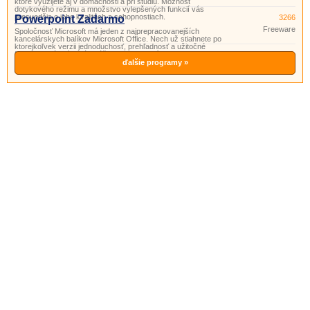
ktoré využijete aj v domácnosti a pri štúdiu. Možnosť
dotykového režimu a množstvo vylepšených funkcií vás
presvedčia o jeho kvalitách a schopnostiach.
Powerpoint Zadarmo
3266
Freeware
Spoločnosť Microsoft má jeden z najprepracovanejších
kancelárskych balíkov Microsoft Office. Nech už stiahnete po
ktorejkoľvek verzii jednoduchosť, prehľadnosť a užitočné
funkcie si vás získajú. Súčasťou tohto balíka je aj program
PowerPoint. Powerpoint je program vhodný na prípravu
ďalšie programy »
a prezeranie pr