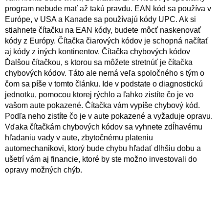
program nebude mať až takú pravdu. EAN kód sa používa v
Európe, v USA a Kanade sa používajú kódy UPC. Ak si
stiahnete čítačku na EAN kódy, budete môcť naskenovať
kódy z Európy. Čítačka čiarových kódov je schopná načítať
aj kódy z iných kontinentov. Čítačka chybových kódov
Ďalšou čítačkou, s ktorou sa môžete stretnúť je čítačka
chybových kódov. Táto ale nemá veľa spoločného s tým o
čom sa píše v tomto článku. Ide v podstate o diagnostickú
jednotku, pomocou ktorej rýchlo a ľahko zistíte čo je vo
vašom aute pokazené. Čítačka vám vypíše chybový kód.
Podľa neho zistíte čo je v aute pokazené a vyžaduje opravu.
Vďaka čítačkám chybových kódov sa vyhnete zdĺhavému
hľadaniu vady v aute, zbytočnému plateniu
automechanikovi, ktorý bude chybu hľadať dlhšiu dobu a
ušetrí vám aj financie, ktoré by ste možno investovali do
opravy možných chýb.