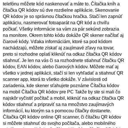
telefónu môžete kód naskenovať a máte to. Čítačka kníh a
čítačka QR kódov sú dve rozdielne aplikácie. Skenovanie
QR kódov je so správnou čítačkou hračka. Stačí len zapnúť
aplikáciu, nasmerovať fotoaparát na QR kód a chvíľu
počkať. Všetky informácie sa vám za pár sekúnd zobrazia
na monitore. Okrem tohto kódu dokáže QR skener načítať aj
čiarové kódy. Vďaka informáciám, ktoré sa pod kódom
nachádzajú, môžete získať aj zaujímavé zľavy na tovar,
preto si rozhodne oplatí kliknúť na odkaz čítačka QR kódov
stiahnuť. Je len na vás či sa rozhodnete stiahnuť čítačku QR
kódov, EAN kódov, alebo čiarových kódov. Môžete mať aj
všetko v jednej aplikácii, stačí si len vyhľadať a stiahnuť QR
scanner app, ktorá to všetko dokáže. V závislosti od
zariadenia, kde skener sťahujete poznáme Čítačka kódov
na mobil Čítačka QR kódov pre PC Takže by ste si mali čo
najskôr vyčistiť počítač a mobil, kliknúť na odkaz čítačka QR
kódov stiahnuť a pripraviť sa na množstvo zaujímavých
informácií, ku ktorým sa s pomocou čítačky dostanete.
Čítačka QR kódov online QR scanner, či čítačku QR kódov
si môžete stiahnuť do svojho počítača, alebo mobilného