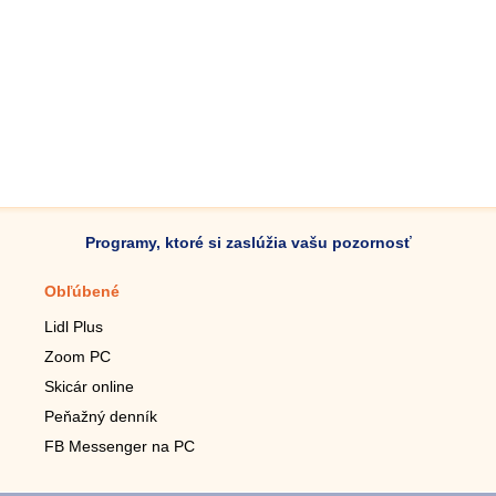
Programy, ktoré si zaslúžia vašu pozornosť
Obľúbené
Mobilné aplikácie
Lidl Plus
Krokomer do mobilu
Zoom PC
Lupa do mobilu
Skicár online
Diaľkový TV ovládač
Peňažný denník
Živé tapety do mobilu
FB Messenger na PC
Mariáš do mobilu