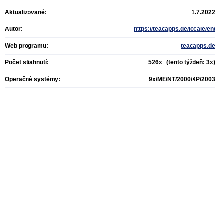
Aktualizované:
1.7.2022
Autor:
https://teacapps.de/locale/en/
Web programu:
teacapps.de
Počet stiahnutí:
526x (tento týždeň: 3x)
Operačné systémy:
9x/ME/NT/2000/XP/2003