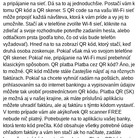
a pripájanie na sieť. Dá sa to aj jednoduchšie. Postačí vám k
tomu QR kód a QR skener. S QR code sa na vašu Wi-Fi sieť
môže pripojiť každá návšteva, ktorá k vám príde a vy jej to
umožníte. Stačí ak v telefóne zvolíte Wi-fi sieť, kliknite na
zdieľať a svoje rozhodnutie potvrďte zadaním hesla, alebo
odtlačkom prsta (podľa toho, čo od vás bude telefón
vyžadovať). Hneď na to sa zobrazí QR kód, ktorý stačí, keď
druhá osoba zoskenuje. Pokiaľ však má vo svojom telefóne
QR skener. Pokiaľ nie, pripájanie na Wi-Fi musí prebehnúť
klasickým spôsobom. QR platba Platba cez QR kód? Áno, je
to možné. QR kód môžete stále častejšie nájsť aj na rôznych
faktúrach. Pokiaľ sa chcete vyhnúť radám na poštách, alebo
prihlasovaním sa do internet bankingu a vypisovaním údajov
môžete tak urobiť prostredníctvom QR kódu. Platba QR (SK)
je možná aj v našej krajine, ak máte príslušnú aplikáciu
môžete uhradiť faktúru, ale aj faktúru s týmto kódom vystaviť.
V tomto prípade vám ale akýkoľvek QR scanner FREE
nebude nič platný. Potrebujete na to aplikáciu vašej banky,
ktorá tento kód prečíta. Kód obsahuje všetky potrebné údaje
ohľadom faktúry a vám len stačí ak ho načítate, zadáte