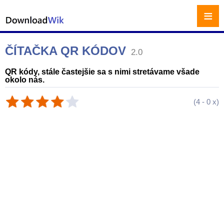
≡
ČÍTAČKA QR KÓDOV
2.0
QR kódy, stále častejšie sa s nimi stretávame všade
okolo nás.
(
4
-
0
x)