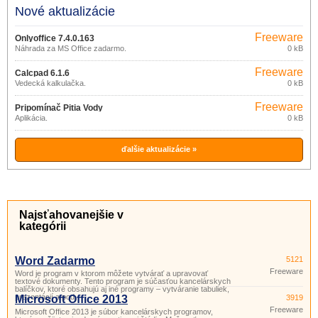
Nové aktualizácie
Freeware
Onlyoffice 7.4.0.163
Náhrada za MS Office zadarmo.
0 kB
Freeware
Calcpad 6.1.6
Vedecká kalkulačka.
0 kB
Freeware
Pripomínač Pitia Vody
Aplikácia.
0 kB
ďalšie aktualizácie »
Najsťahovanejšie v
kategórii
Word Zadarmo
5121
Freeware
Word je program v ktorom môžete vytvárať a upravovať
textové dokumenty. Tento program je súčasťou kancelárskych
balíčkov, ktoré obsahujú aj iné programy – vytváranie tabuliek,
prezentácií a pod.
Microsoft Office 2013
3919
Freeware
Microsoft Office 2013 je súbor kancelárskych programov,