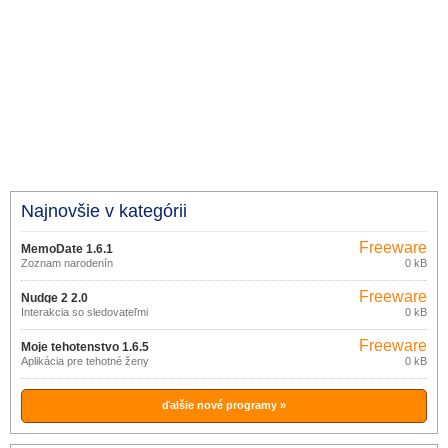
Najnovšie v kategórii
Freeware
MemoDate 1.6.1
Zoznam narodenín
0 kB
Freeware
Nudge 2 2.0
Interakcia so sledovateľmi
0 kB
Freeware
Moje tehotenstvo 1.6.5
Aplikácia pre tehotné ženy
0 kB
ďalšie nové programy »