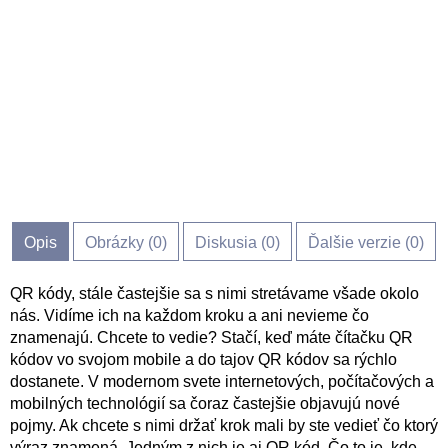
Opis
Obrázky (
0
)
Diskusia (
0
)
Ďalšie verzie (0)
QR kódy, stále častejšie sa s nimi stretávame všade okolo
nás. Vidíme ich na každom kroku a ani nevieme čo
znamenajú. Chcete to vedie? Stačí, keď máte čítačku QR
kódov vo svojom mobile a do tajov QR kódov sa rýchlo
dostanete. V modernom svete internetových, počítačových a
mobilných technológií sa čoraz častejšie objavujú nové
pojmy. Ak chcete s nimi držať krok mali by ste vedieť čo ktorý
výraz znamená. Jedným z nich je aj QR kód. Čo to je, kde