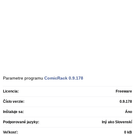
Parametre programu
ComicRack
0.9.178
Licencia:
Freeware
Číslo verzie:
0.9.178
Inštaluje sa:
Áno
Podporované jazyky:
Iný ako Slovenskí
Veľkosť:
0 kB