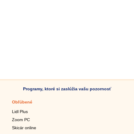
Programy, ktoré si zaslúžia vašu pozornosť
Obľúbené
Mobilné aplikácie
Lidl Plus
Krokomer do mobilu
Zoom PC
Lupa do mobilu
Skicár online
Diaľkový TV ovládač