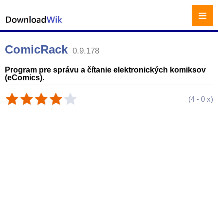
≡
ComicRack
0.9.178
Program pre správu a čítanie elektronických komiksov
(eComics).
(
4
-
0
x)