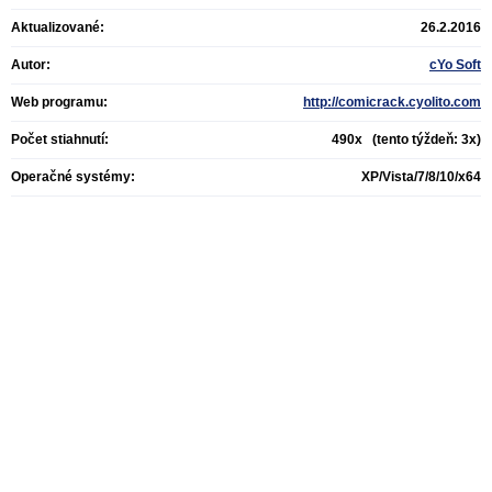
Aktualizované:
26.2.2016
Autor:
cYo Soft
Web programu:
http://comicrack.cyolito.com
Počet stiahnutí:
490x (tento týždeň: 3x)
Operačné systémy:
XP/Vista/7/8/10/x64