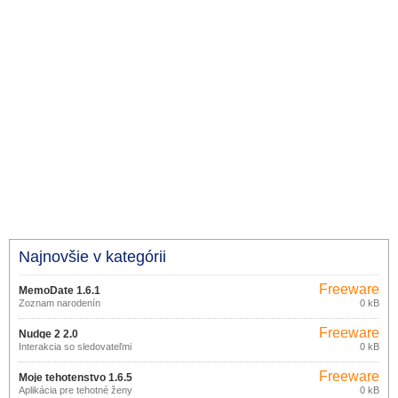
Najnovšie v kategórii
Freeware
MemoDate 1.6.1
Zoznam narodenín
0 kB
Freeware
Nudge 2 2.0
Interakcia so sledovateľmi
0 kB
Freeware
Moje tehotenstvo 1.6.5
Aplikácia pre tehotné ženy
0 kB