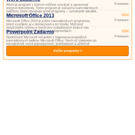
Freeware
Word je program v ktorom môžete vytvárať a upravovať
textové dokumenty. Tento program je súčasťou kancelárskych
balíčkov, ktoré obsahujú aj iné programy – vytváranie tabuliek,
prezentácií a pod.
Microsoft Office 2013
3919
Freeware
Microsoft Office 2013 je súbor kancelárskych programov,
ktoré využijete aj v domácnosti a pri štúdiu. Možnosť
dotykového režimu a množstvo vylepšených funkcií vás
presvedčia o jeho kvalitách a schopnostiach.
Powerpoint Zadarmo
3266
Freeware
Spoločnosť Microsoft má jeden z najprepracovanejších
kancelárskych balíkov Microsoft Office. Nech už stiahnete po
ktorejkoľvek verzii jednoduchosť, prehľadnosť a užitočné
funkcie si vás získajú. Súčasťou tohto balíka je aj program
PowerPoint. Powerpoint je program vhodný na prípravu
ďalšie programy »
a prezeranie pr