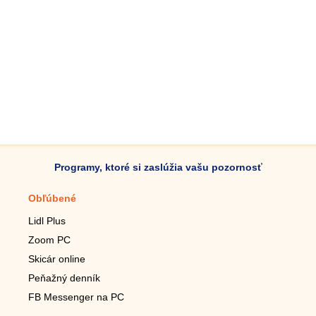
Programy, ktoré si zaslúžia vašu pozornosť
Obľúbené
Mobilné aplikácie
Lidl Plus
Krokomer do mobilu
Zoom PC
Lupa do mobilu
Skicár online
Diaľkový TV ovládač
Peňažný denník
Živé tapety do mobilu
FB Messenger na PC
Mariáš do mobilu