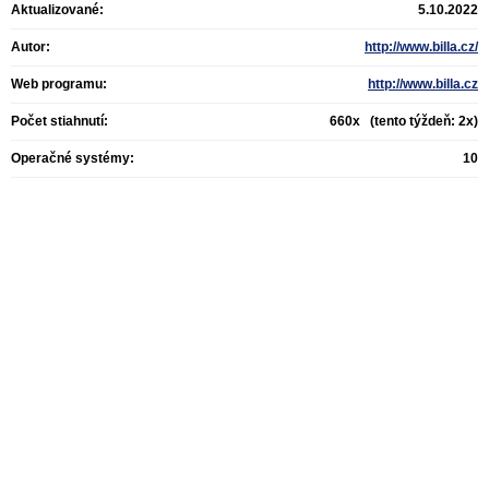
Aktualizované:
5.10.2022
Autor:
http://www.billa.cz/
Web programu:
http://www.billa.cz
Počet stiahnutí:
660x (tento týždeň: 2x)
Operačné systémy:
10