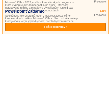
Freeware
Microsoft Office 2013 je súbor kancelárskych programov,
ktoré využijete aj v domácnosti a pri štúdiu. Možnosť
dotykového režimu a množstvo vylepšených funkcií vás
presvedčia o jeho kvalitách a schopnostiach.
Powerpoint Zadarmo
3266
Freeware
Spoločnosť Microsoft má jeden z najprepracovanejších
kancelárskych balíkov Microsoft Office. Nech už stiahnete po
ktorejkoľvek verzii jednoduchosť, prehľadnosť a užitočné
funkcie si vás získajú. Súčasťou tohto balíka je aj program
PowerPoint. Powerpoint je program vhodný na prípravu
ďalšie programy »
a prezeranie pr