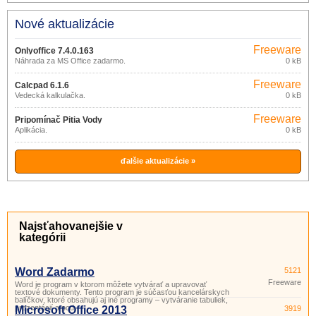
Nové aktualizácie
Freeware
Onlyoffice 7.4.0.163
Náhrada za MS Office zadarmo.
0 kB
Freeware
Calcpad 6.1.6
Vedecká kalkulačka.
0 kB
Freeware
Pripomínač Pitia Vody
Aplikácia.
0 kB
ďalšie aktualizácie »
Najsťahovanejšie v
kategórii
Word Zadarmo
5121
Freeware
Word je program v ktorom môžete vytvárať a upravovať
textové dokumenty. Tento program je súčasťou kancelárskych
balíčkov, ktoré obsahujú aj iné programy – vytváranie tabuliek,
prezentácií a pod.
Microsoft Office 2013
3919