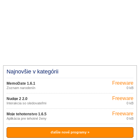
Najnovšie v kategórii
Freeware
MemoDate 1.6.1
Zoznam narodenín
0 kB
Freeware
Nudge 2 2.0
Interakcia so sledovateľmi
0 kB
Freeware
Moje tehotenstvo 1.6.5
Aplikácia pre tehotné ženy
0 kB
ďalšie nové programy »