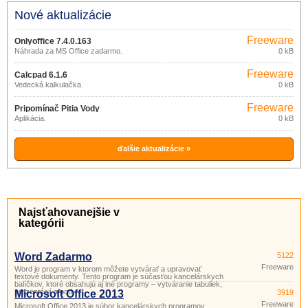
Nové aktualizácie
Freeware
Onlyoffice 7.4.0.163
Náhrada za MS Office zadarmo.
0 kB
Freeware
Calcpad 6.1.6
Vedecká kalkulačka.
0 kB
Freeware
Pripomínač Pitia Vody
Aplikácia.
0 kB
ďalšie aktualizácie »
Najsťahovanejšie v
kategórii
Word Zadarmo
5122
Freeware
Word je program v ktorom môžete vytvárať a upravovať
textové dokumenty. Tento program je súčasťou kancelárskych
balíčkov, ktoré obsahujú aj iné programy – vytváranie tabuliek,
prezentácií a pod.
Microsoft Office 2013
3919
Freeware
Microsoft Office 2013 je súbor kancelárskych programov,