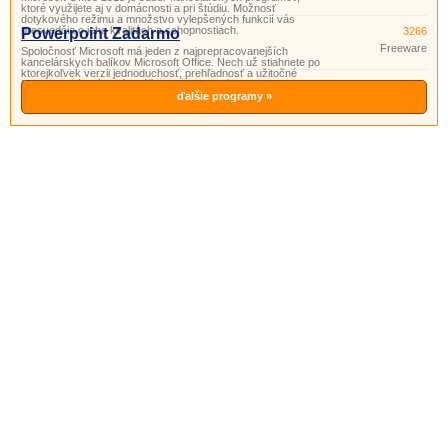
ktoré využijete aj v domácnosti a pri štúdiu. Možnosť
dotykového režimu a množstvo vylepšených funkcií vás
presvedčia o jeho kvalitách a schopnostiach.
Powerpoint Zadarmo
3266
Freeware
Spoločnosť Microsoft má jeden z najprepracovanejších
kancelárskych balíkov Microsoft Office. Nech už stiahnete po
ktorejkoľvek verzii jednoduchosť, prehľadnosť a užitočné
funkcie si vás získajú. Súčasťou tohto balíka je aj program
PowerPoint. Powerpoint je program vhodný na prípravu
ďalšie programy »
a prezeranie pr