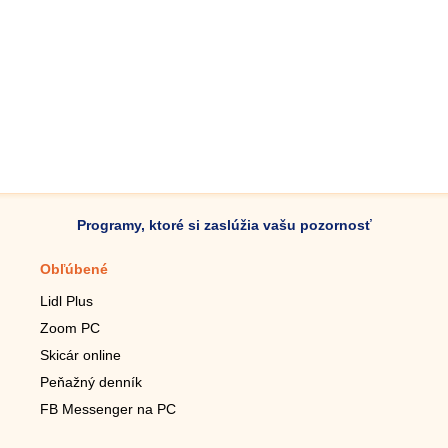
Programy, ktoré si zaslúžia vašu pozornosť
Obľúbené
Mobilné aplikácie
Lidl Plus
Krokomer do mobilu
Zoom PC
Lupa do mobilu
Skicár online
Diaľkový TV ovládač
Peňažný denník
Živé tapety do mobilu
FB Messenger na PC
Mariáš do mobilu