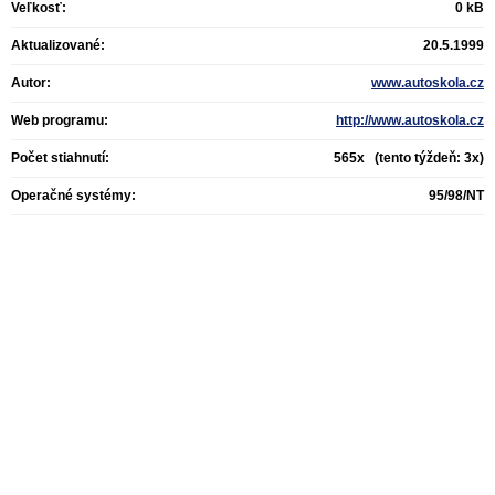
Veľkosť:
0 kB
Aktualizované:
20.5.1999
Autor:
www.autoskola.cz
Web programu:
http://www.autoskola.cz
Počet stiahnutí:
565x (tento týždeň: 3x)
Operačné systémy:
95/98/NT