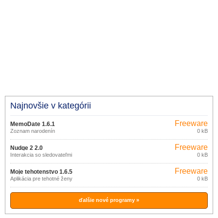
Najnovšie v kategórii
Freeware
MemoDate 1.6.1
Zoznam narodenín
0 kB
Freeware
Nudge 2 2.0
Interakcia so sledovateľmi
0 kB
Freeware
Moje tehotenstvo 1.6.5
Aplikácia pre tehotné ženy
0 kB
ďalšie nové programy »