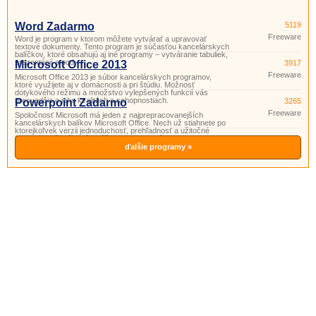
Word Zadarmo
5119
Freeware
Word je program v ktorom môžete vytvárať a upravovať
textové dokumenty. Tento program je súčasťou kancelárskych
balíčkov, ktoré obsahujú aj iné programy – vytváranie tabuliek,
prezentácií a pod.
Microsoft Office 2013
3917
Freeware
Microsoft Office 2013 je súbor kancelárskych programov,
ktoré využijete aj v domácnosti a pri štúdiu. Možnosť
dotykového režimu a množstvo vylepšených funkcií vás
presvedčia o jeho kvalitách a schopnostiach.
Powerpoint Zadarmo
3265
Freeware
Spoločnosť Microsoft má jeden z najprepracovanejších
kancelárskych balíkov Microsoft Office. Nech už stiahnete po
ktorejkoľvek verzii jednoduchosť, prehľadnosť a užitočné
funkcie si vás získajú. Súčasťou tohto balíka je aj program
PowerPoint. Powerpoint je program vhodný na prípravu
ďalšie programy »
a prezeranie pr