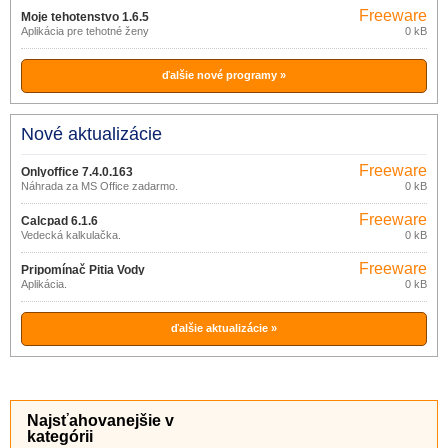
Freeware
Moje tehotenstvo 1.6.5
Aplikácia pre tehotné ženy
0 kB
ďalšie nové programy »
Nové aktualizácie
Freeware
Onlyoffice 7.4.0.163
Náhrada za MS Office zadarmo.
0 kB
Freeware
Calcpad 6.1.6
Vedecká kalkulačka.
0 kB
Freeware
Pripomínač Pitia Vody
Aplikácia.
0 kB
ďalšie aktualizácie »
Najsťahovanejšie v
kategórii