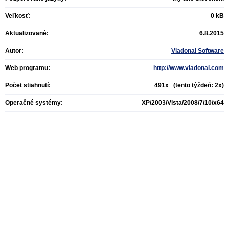
Veľkosť:
0 kB
Aktualizované:
6.8.2015
Autor:
Vladonai Software
Web programu:
http://www.vladonai.com
Počet stiahnutí:
491x (tento týždeň: 2x)
Operačné systémy:
XP/2003/Vista/2008/7/10/x64