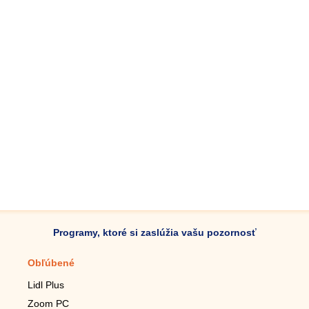
Programy, ktoré si zaslúžia vašu pozornosť
Obľúbené
Mobilné aplikácie
Lidl Plus
Krokomer do mobilu
Zoom PC
Lupa do mobilu