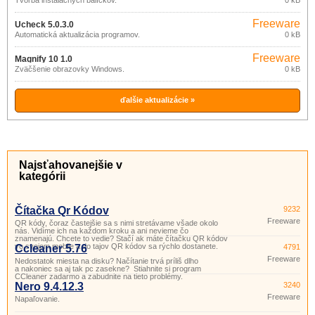
Tvorba inštalačných balíčkov.
0 kB
Freeware
Ucheck 5.0.3.0
Automatická aktualizácia programov.
0 kB
Freeware
Magnify 10 1.0
Zväčšenie obrazovky Windows.
0 kB
ďalšie aktualizácie »
Najsťahovanejšie v
kategórii
Čítačka Qr Kódov
9232
Freeware
QR kódy, čoraz častejšie sa s nimi stretávame všade okolo
nás. Vidíme ich na každom kroku a ani nevieme čo
znamenajú. Chcete to vedie? Stačí ak máte čítačku QR kódov
vo svojom mobile a do tajov QR kódov sa rýchlo dostanete.
Ccleaner 5.76
4791
Freeware
Nedostatok miesta na disku? Načítanie trvá príliš dlho
a nakoniec sa aj tak pc zasekne? Stiahnite si program
CCleaner zadarmo a zabudnite na tieto problémy.
Nero 9.4.12.3
3240
Freeware
Napaľovanie.