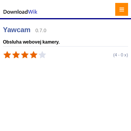
≡
Yawcam
0.7.0
Obsluha webovej kamery.
(
4
-
0
x)