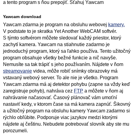
a tento program s ňou prepojiť. Sťahuj Yawcam
Yawcam download
Yawcam zdarma je program na obsluhu webovej
kamery.
V podstate to je skratka Yet Another WebCAM softvér.
S týmto softvérom môžete sledovať každý priestor, ktorý
zachytí kamera. Yawcam na stiahnutie zadarmo je
jednoduchý program, ktorý sa ľahko používa. Tento užitočný
program obsahuje všetky bežné funkcie a nič navyše.
Nemusíte sa tak trápiť s jeho používaním. Nájdete v ňom
streamovanie
videa, môže robiť snímky obrazovky má
vstavaný webový server. To ale nie je všetko. Program
Yawcam zdarma má aj detektor pohybu (zapne sa vždy keď
zaregistruje pohyb), nahráva cez
FTP
a môžete v ňom aj
nahrávanie načasovať. Časový plánovač vám umoťní
nastaviť kedy, v ktorom čase sa má kamera zapnúť. Šikovný
a užitočný program na obsluhu kamery Yawcam zadarmo si
rýchlo obľúbite. Podporuje viac jazykov medzi ktorými
nájdete aj češtinu. Nebudete potrebovať slovník aby ste mu
porozumeli.