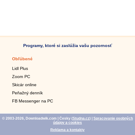
Programy, ktoré si zaslúžia vašu pozornosť
Obľúbené
Mobilné aplikácie
Lidl Plus
Krokomer do mobilu
Zoom PC
Lupa do mobilu
Skicár online
Diaľkový TV ovládač
Peňažný denník
Živé tapety do mobilu
FB Messenger na PC
Mariáš do mobilu
© 2003-2026, Downloadwik.com
| Česky (
Studna.cz
)
|
Spracovanie osobných
údajov a cookies
Reklama a kontakty