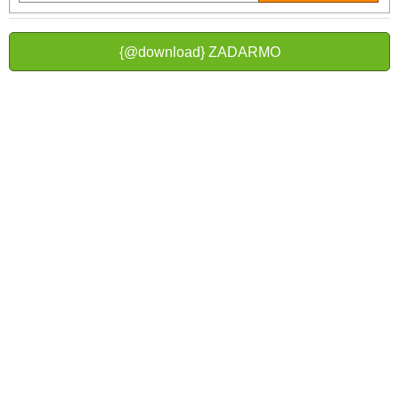
{@download} ZADARMO