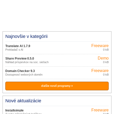
Najnovšie v kategórii
Freeware
Translate AI 1.7.9
Prekladač s AI
0 kB
Demo
Share Preview 0.5.0
Náhlad príspevkov na soc. sieťach
0 kB
Freeware
Domain Checker 9.3
Dostupnosť webových domén
0 kB
ďalšie nové programy »
Nové aktualizácie
Freeware
Installsimple