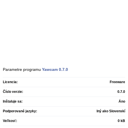
Parametre programu
Yawcam
0.7.0
Licencia:
Freeware
Číslo verzie:
0.7.0
Inštaluje sa:
Áno
Podporované jazyky:
Iný ako Slovenskí
Veľkosť:
0 kB