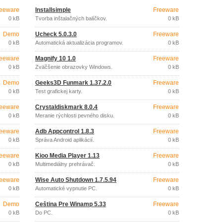
eeware
Installsimple
Freeware
0 kB
Tvorba inštalačných balíčkov.
0 kB
Demo
Ucheck 5.0.3.0
Freeware
0 kB
Automatická aktualizácia programov.
0 kB
eeware
Magnify 10 1.0
Freeware
0 kB
Zväčšenie obrazovky Windows.
0 kB
Demo
Geeks3D Funmark 1.37.2.0
Freeware
0 kB
Test grafickej karty.
0 kB
eeware
Crystaldiskmark 8.0.4
Freeware
0 kB
Meranie rýchlosti pevného disku.
0 kB
eeware
Adb Appcontrol 1.8.3
Freeware
0 kB
Správa Android aplikácií.
0 kB
eeware
Kioo Media Player 1.13
Freeware
0 kB
Multimediálny prehrávač.
0 kB
eeware
Wise Auto Shutdown 1.7.5.94
Freeware
0 kB
Automatické vypnutie PC.
0 kB
Demo
Čeština Pre Winamp 5.33
Freeware
0 kB
Do PC.
0 kB