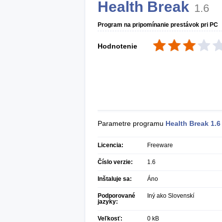
Health Break
1.6
Program na pripomínanie prestávok pri PC
Hodnotenie
Parametre programu
Health Break
1.6
Licencia:
Freeware
Číslo verzie:
1.6
Inštaluje sa:
Áno
Podporované
Iný ako Slovenskí
jazyky:
Veľkosť:
0 kB