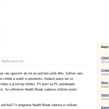
Najsť
Čítač
Ďalšie verzie (0)
QR kód
stretá
ich na
čo zna
Cclea
Stačí 
ý vás upozorní ak ste pri počítači príliš dlho. Softvér vám
Nedost
svojom
Načíta
sa rýc
 si chrbát a urobiť si prestávku. Sedavé práce nie sú
sa aj 
progr
Nero 
rbtu a aj krčnej chrbtici. Pri práci na PC potrebujete
a zabu
Napaľo
ami. So softvérom Health Break zadarmo môžete týmto
Utorr
uTorre
sťahov
dát a 
 na počítači? V programe Health Break zdarma si môžete
jedno 
Daemo