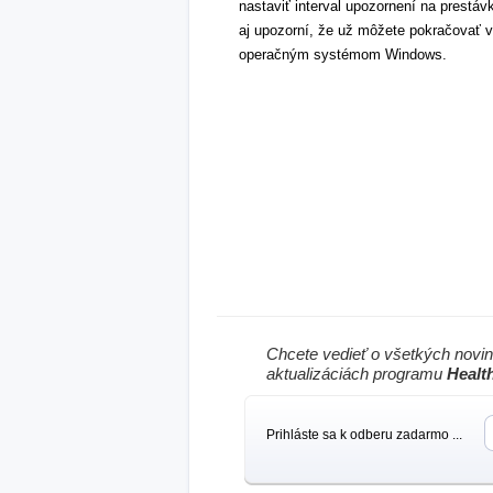
nastaviť interval upozornení na prestáv
aj upozorní, že už môžete pokračovať v 
operačným systémom Windows.
Chcete vedieť o všetkých novi
aktualizáciách programu
Healt
Prihláste sa k odberu zadarmo ...