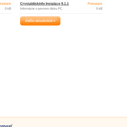
eeware
Crystaldiskinfo Instalace 9.1.1
Freeware
0 kB
Informácie o pevnom disku PC.
0 kB
ďalšie aktualizácie »
zornosť