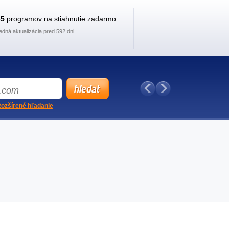
35
programov na stiahnutie zadarmo
edná aktualizácia pred 592 dni
ozšírené hľadanie