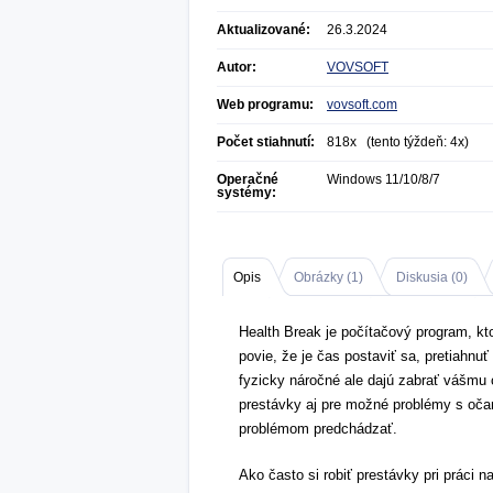
Aktualizované:
26.3.2024
Autor:
VOVSOFT
Web programu:
vovsoft.com
Počet stiahnutí:
818x (tento týždeň: 4x)
Operačné
Windows 11/10/8/7
systémy:
Opis
Obrázky (
1
)
Diskusia (
0
)
Health Break je počítačový program, ktor
povie, že je čas postaviť sa, pretiahnuť
fyzicky náročné ale dajú zabrať vášmu ch
prestávky aj pre možné problémy s oč
problémom predchádzať.
Ako často si robiť prestávky pri práci