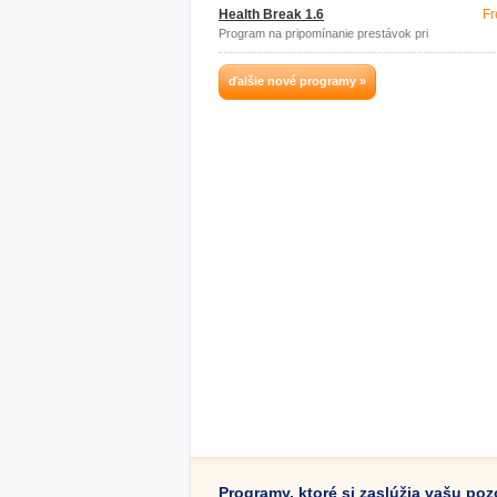
Health Break 1.6
Fr
Program na pripomínanie prestávok pri
PC
ďalšie nové programy »
Programy, ktoré si zaslúžia vašu po