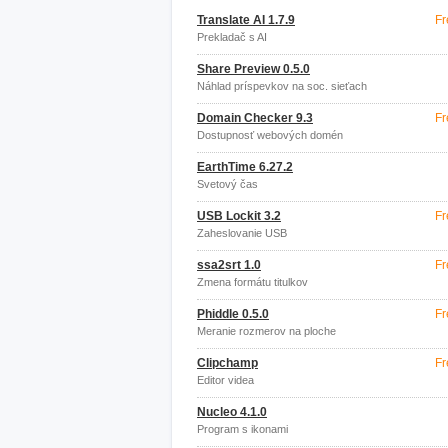
Translate AI 1.7.9
Fr
Prekladač s AI
Share Preview 0.5.0
Náhlad príspevkov na soc. sieťach
Domain Checker 9.3
Fr
Dostupnosť webových domén
EarthTime 6.27.2
Svetový čas
USB Lockit 3.2
Fr
Zaheslovanie USB
ssa2srt 1.0
Fr
Zmena formátu titulkov
Phiddle 0.5.0
Fr
Meranie rozmerov na ploche
Clipchamp
Fr
Editor videa
Nucleo 4.1.0
Program s ikonami