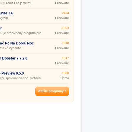
ľudí ho zároveň s vami
 Tools Lite je veľmi
Freeware
e – uTorrent je na to ako
ený programom, ktorý
ný.
te pri práci s virtuálnymi
 diskami. Tento nástroj je
nife 3.6
2424
ný emulovať takmer všetky
ogram.
Freeware
ené aj nechránené CD alebo
r
1853
R je archivačný program pre
Freeware
oft Windows . Možno jednu,
ej toho veľa neviete máte aj vy
 Viete ako rozbaliť RAR či
ač Pc Na Dobrú Noc
1618
k sa takýto súbor nachádza aj
tické vypnutie.
Freeware
šom počítači vieme vám
ť. Ako otvoriť súbor RAR
ho ďalších vám prezradíme
r Booster 7 7.2.0
1617
Freeware
 Preview 0.5.0
1580
 príspevkov na soc. sieťach
Demo
ďalšie programy »