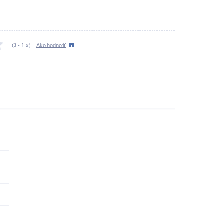
(
3
-
1
x)
Ako hodnotiť