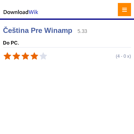
≡
Čeština Pre Winamp
5.33
Do PC.
(
4
-
0
x)