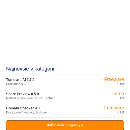
Najnovšie v kategórii
Freeware
Translate AI 1.7.9
Prekladač s AI
0 kB
Demo
Share Preview 0.5.0
Náhlad príspevkov na soc. sieťach
0 kB
Freeware
Domain Checker 9.3
Dostupnosť webových domén
0 kB
ďalšie nové programy »