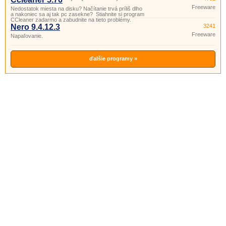
Freeware
Nedostatok miesta na disku? Načítanie trvá príliš dlho
a nakoniec sa aj tak pc zasekne? Stiahnite si program
CCleaner zadarmo a zabudnite na tieto problémy.
Nero 9.4.12.3
3241
Freeware
Napaľovanie.
ďalšie programy »