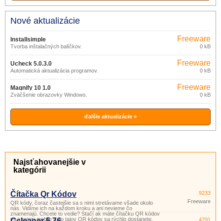
Nové aktualizácie
Freeware
Installsimple
Tvorba inštalačných balíčkov.
0 kB
Freeware
Ucheck 5.0.3.0
Automatická aktualizácia programov.
0 kB
Freeware
Magnify 10 1.0
Zväčšenie obrazovky Windows.
0 kB
ďalšie aktualizácie »
Najsťahovanejšie v
kategórii
Čítačka Qr Kódov
9233
Freeware
QR kódy, čoraz častejšie sa s nimi stretávame všade okolo
nás. Vidíme ich na každom kroku a ani nevieme čo
znamenajú. Chcete to vedie? Stačí ak máte čítačku QR kódov
vo svojom mobile a do tajov QR kódov sa rýchlo dostanete.
Ccleaner 5.76
4791