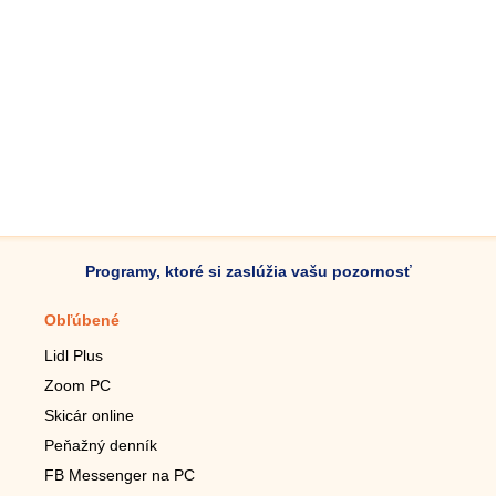
Programy, ktoré si zaslúžia vašu pozornosť
Obľúbené
Mobilné aplikácie
Lidl Plus
Krokomer do mobilu
Zoom PC
Lupa do mobilu
Skicár online
Diaľkový TV ovládač
Peňažný denník
Živé tapety do mobilu
FB Messenger na PC
Mariáš do mobilu