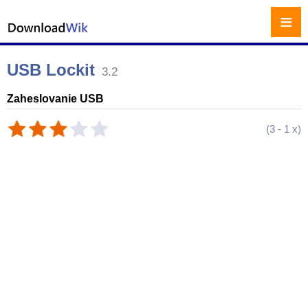
≡
USB Lockit
3.2
Zaheslovanie USB
(
3
-
1
x)