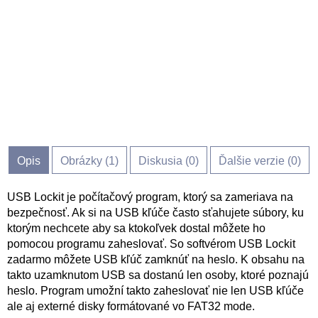
Opis
Obrázky (
1
)
Diskusia (
0
)
Ďalšie verzie (0)
USB Lockit je počítačový program, ktorý sa zameriava na
bezpečnosť. Ak si na USB kľúče často sťahujete súbory, ku
ktorým nechcete aby sa ktokoľvek dostal môžete ho
pomocou programu zaheslovať. So softvérom USB Lockit
zadarmo môžete USB kľúč zamknúť na heslo. K obsahu na
takto uzamknutom USB sa dostanú len osoby, ktoré poznajú
heslo. Program umožní takto zaheslovať nie len USB kľúče
ale aj externé disky formátované vo FAT32 mode.