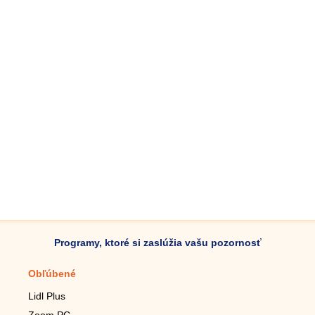
Programy, ktoré si zaslúžia vašu pozornosť
Obľúbené
Mobilné aplikácie
Lidl Plus
Krokomer do mobilu