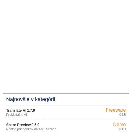
Najnovšie v kategórii
Freeware
Translate AI 1.7.9
Prekladač s AI
0 kB
Demo
Share Preview 0.5.0
Náhlad príspevkov na soc. sieťach
0 kB