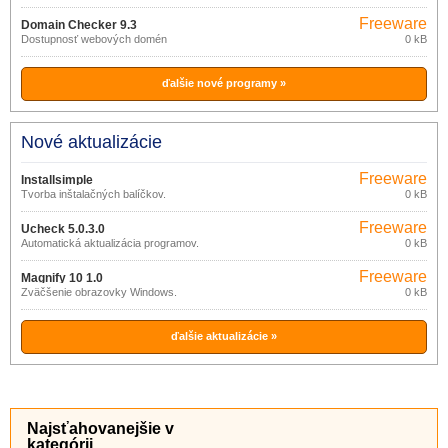
Freeware
Domain Checker 9.3
Dostupnosť webových domén
0 kB
ďalšie nové programy »
Nové aktualizácie
Freeware
Installsimple
Tvorba inštalačných balíčkov.
0 kB
Freeware
Ucheck 5.0.3.0
Automatická aktualizácia programov.
0 kB
Freeware
Magnify 10 1.0
Zväčšenie obrazovky Windows.
0 kB
ďalšie aktualizácie »
Najsťahovanejšie v
kategórii