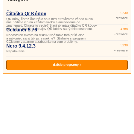
Čítačka Qr Kódov
9230
Freeware
QR kódy, čoraz častejšie sa s nimi stretávame všade okolo
nás. Vidíme ich na každom kroku a ani nevieme čo
znamenajú. Chcete to vedie? Stačí ak máte čítačku QR kódov
vo svojom mobile a do tajov QR kódov sa rýchlo dostanete.
Ccleaner 5.76
4788
Freeware
Nedostatok miesta na disku? Načítanie trvá príliš dlho
a nakoniec sa aj tak pc zasekne? Stiahnite si program
CCleaner zadarmo a zabudnite na tieto problémy.
Nero 9.4.12.3
3238
Freeware
Napaľovanie.
ďalšie programy »