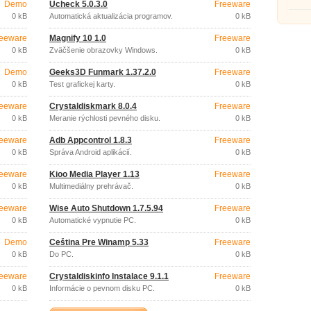
Demo
Ucheck 5.0.3.0
Freeware
0 kB
Automatická aktualizácia programov.
0 kB
eeware
Magnify 10 1.0
Freeware
0 kB
Zväčšenie obrazovky Windows.
0 kB
Demo
Geeks3D Funmark 1.37.2.0
Freeware
0 kB
Test grafickej karty.
0 kB
eeware
Crystaldiskmark 8.0.4
Freeware
0 kB
Meranie rýchlosti pevného disku.
0 kB
eeware
Adb Appcontrol 1.8.3
Freeware
0 kB
Správa Android aplikácií.
0 kB
eeware
Kioo Media Player 1.13
Freeware
0 kB
Multimediálny prehrávač.
0 kB
eeware
Wise Auto Shutdown 1.7.5.94
Freeware
0 kB
Automatické vypnutie PC.
0 kB
Demo
Čeština Pre Winamp 5.33
Freeware
0 kB
Do PC.
0 kB
eeware
Crystaldiskinfo Instalace 9.1.1
Freeware
0 kB
Informácie o pevnom disku PC.
0 kB