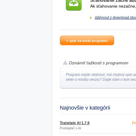
Sťahovanie začne au
Ak sťahovanie nezačne, 
stáhnout z download.stu
» späť na detail programu
Oznámiť ťažkosti s programom
Program nejde stiahnuť, má chybný opis a
viete o novšiu verziu? Dajte nám o tom ved
Najnovšie v kategórii
Translate AI 1.7.9
Fr
Prekladač s AI