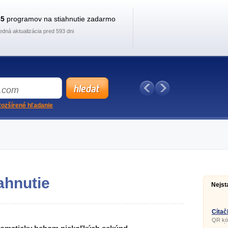
35
programov na stiahnutie zadarmo
edná aktualizácia pred 593 dni
ozšírené hľadanie
ahnutie
Nejst
Čítač
QR kód
stretá