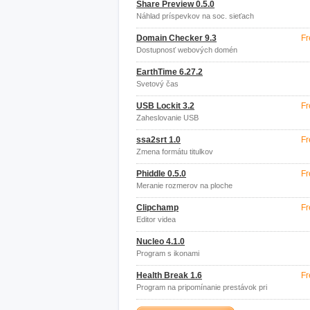
Share Preview 0.5.0
Náhlad príspevkov na soc. sieťach
Domain Checker 9.3
Fr
Dostupnosť webových domén
EarthTime 6.27.2
Svetový čas
USB Lockit 3.2
Fr
Zaheslovanie USB
ssa2srt 1.0
Fr
Zmena formátu titulkov
Phiddle 0.5.0
Fr
Meranie rozmerov na ploche
Clipchamp
Fr
Editor videa
Nucleo 4.1.0
Program s ikonami
Health Break 1.6
Fr
Program na pripomínanie prestávok pri
PC