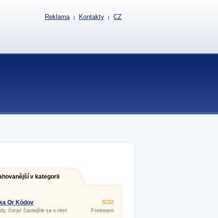
Reklama
Kontakty
CZ
|
|
ahovanější v kategorii
ka Qr Kódov
9232
y, čoraz častejšie sa s nimi
Freeware
vame všade okolo nás. Vidíme