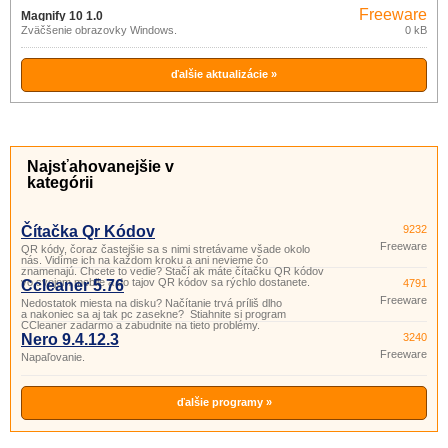
Freeware
Magnify 10 1.0
Zväčšenie obrazovky Windows.
0 kB
ďalšie aktualizácie »
Najsťahovanejšie v
kategórii
Čítačka Qr Kódov
9232
Freeware
QR kódy, čoraz častejšie sa s nimi stretávame všade okolo
nás. Vidíme ich na každom kroku a ani nevieme čo
znamenajú. Chcete to vedie? Stačí ak máte čítačku QR kódov
vo svojom mobile a do tajov QR kódov sa rýchlo dostanete.
Ccleaner 5.76
4791
Freeware
Nedostatok miesta na disku? Načítanie trvá príliš dlho
a nakoniec sa aj tak pc zasekne? Stiahnite si program
CCleaner zadarmo a zabudnite na tieto problémy.
Nero 9.4.12.3
3240
Freeware
Napaľovanie.
ďalšie programy »