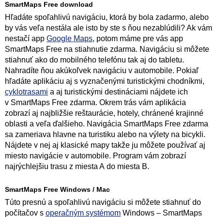
SmartMaps Free download
Hľadáte spoľahlivú navigáciu, ktorá by bola zadarmo, alebo
by vás veľa nestála ale isto by ste s ňou nezablúdili? Ak vám
nestačí app
Google Maps
, potom máme pre vás app
SmartMaps Free na stiahnutie zdarma. Navigáciu si môžete
stiahnuť ako do mobilného telefónu tak aj do tabletu.
Nahradíte ňou akúkoľvek navigáciu v automobile. Pokiaľ
hľadáte aplikáciu aj s vyznačenými turistickými chodníkmi,
cyklotrasami
a aj turistickými destináciami nájdete ich
v SmartMaps Free zdarma. Okrem trás vám aplikácia
zobrazí aj najbližšie reštaurácie, hotely, chránené krajinné
oblasti a veľa ďalšieho. Navigácia SmartMaps Free zdarma
sa zameriava hlavne na turistiku alebo na výlety na bicykli.
Nájdete v nej aj klasické mapy takže ju môžete používať aj
miesto navigácie v automobile. Program vám zobrazí
najrýchlejšiu trasu z miesta A do miesta B.
SmartMaps Free Windows / Mac
Túto presnú a spoľahlivú navigáciu si môžete stiahnuť do
počítačov s
operačným systémom
Windows – SmartMaps