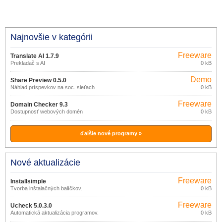
Najnovšie v kategórii
Freeware
Translate AI 1.7.9
Prekladač s AI
0 kB
Demo
Share Preview 0.5.0
Náhlad príspevkov na soc. sieťach
0 kB
Freeware
Domain Checker 9.3
Dostupnosť webových domén
0 kB
ďalšie nové programy »
Nové aktualizácie
Freeware
Installsimple
Tvorba inštalačných balíčkov.
0 kB
Freeware
Ucheck 5.0.3.0
Automatická aktualizácia programov.
0 kB