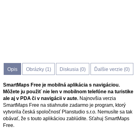
Opis
Obrázky (
1
)
Diskusia (
0
)
Ďalšie verzie (0)
SmartMaps Free je mobilná aplikácia s navigáciou.
Môžete ju použiť nie len v mobilnom telefóne na turistike
ale aj v PDA či v navigácii v aute.
Najnovšia verzia
SmartMaps Free na stiahnutie zadarmo je program, ktorý
vytvorila česká spoločnosť Planstudio s.r.o. Nemusíte sa tak
obávať, že s touto aplikáciou zablúdite. Sťahuj SmartMaps
Free.