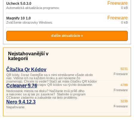
Freeware
Ucheck 5.0.3.0
Automatická aktualizácia programov.
0 kB
Freeware
Magnify 10 1.0
Zväčšenie obrazovky Windows.
0 kB
ďalšie aktualizácie »
Nejstahovanější v
kategorii
Čítačka Qr Kódov
9231
Freeware
QR kódy, čoraz častejšie sa s nimi stretávame všade okolo
nás. Vidíme ich na každom kroku a ani nevieme čo
znamenajú. Chcete to vedie? Stačí ak máte čítačku QR kódov
vo svojom mobile a do tajov QR kódov sa rýchlo dostanete.
Ccleaner 5.76
4789
Freeware
Nedostatok miesta na disku? Načítanie trvá príliš dlho
a nakoniec sa aj tak pc zasekne? Stiahnite si program
CCleaner zadarmo a zabudnite na tieto problémy.
Nero 9.4.12.3
3239
Freeware
Napaľovanie.