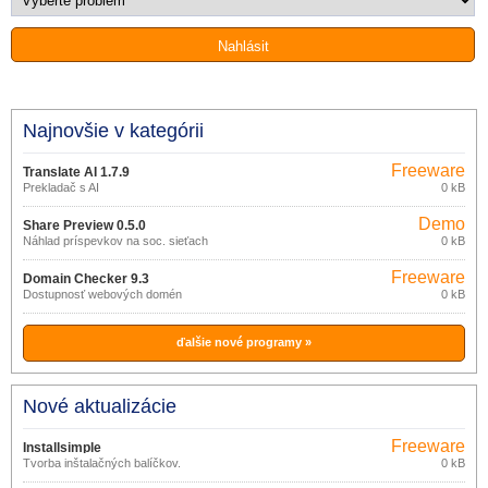
Najnovšie v kategórii
Freeware
Translate AI 1.7.9
Prekladač s AI
0 kB
Demo
Share Preview 0.5.0
Náhlad príspevkov na soc. sieťach
0 kB
Freeware
Domain Checker 9.3
Dostupnosť webových domén
0 kB
ďalšie nové programy »
Nové aktualizácie
Freeware
Installsimple
Tvorba inštalačných balíčkov.
0 kB