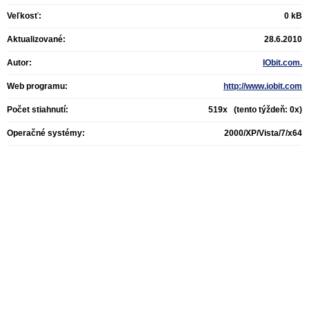
Veľkosť:
0 kB
Aktualizované:
28.6.2010
Autor:
IObit.com.
Web programu:
http://www.iobit.com
Počet stiahnutí:
519x (tento týždeň: 0x)
Operačné systémy:
2000/XP/Vista/7/x64