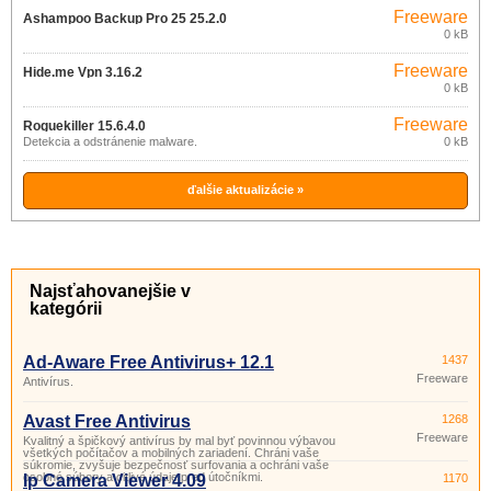
Freeware
Ashampoo Backup Pro 25 25.2.0
0 kB
Freeware
Hide.me Vpn 3.16.2
0 kB
Freeware
Roguekiller 15.6.4.0
Detekcia a odstránenie malware.
0 kB
ďalšie aktualizácie »
Najsťahovanejšie v
kategórii
Ad-Aware Free Antivirus+ 12.1
1437
Freeware
Antivírus.
Avast Free Antivirus
1268
Freeware
Kvalitný a špičkový antivírus by mal byť povinnou výbavou
všetkých počítačov a mobilných zariadení. Chráni vaše
súkromie, zvyšuje bezpečnosť surfovania a ochráni vaše
osobné súbory a citlivé údaje pred útočníkmi.
Ip Camera Viewer 4.09
1170