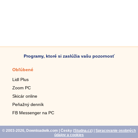
Programy, ktoré si zaslúžia vašu pozornosť
Obľúbené
Mobilné aplikácie
Lidl Plus
Krokomer do mobilu
Zoom PC
Lupa do mobilu
Skicár online
Diaľkový TV ovládač
Peňažný denník
Živé tapety do mobilu
FB Messenger na PC
Mariáš do mobilu
© 2003-2026, Downloadwik.com
| Česky (
Studna.cz
)
|
Spracovanie osobných
údajov a cookies