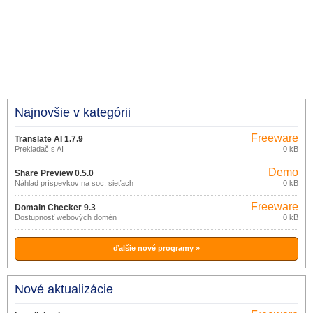
Najnovšie v kategórii
Freeware
Translate AI 1.7.9
Prekladač s AI
0 kB
Demo
Share Preview 0.5.0
Náhlad príspevkov na soc. sieťach
0 kB
Freeware
Domain Checker 9.3
Dostupnosť webových domén
0 kB
ďalšie nové programy »
Nové aktualizácie