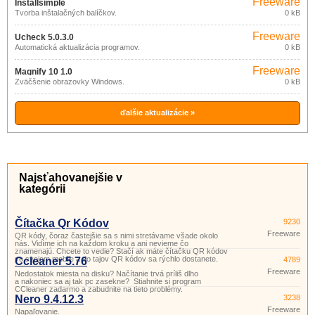
Freeware
Installsimple
Tvorba inštalačných balíčkov.
0 kB
Freeware
Ucheck 5.0.3.0
Automatická aktualizácia programov.
0 kB
Freeware
Magnify 10 1.0
Zväčšenie obrazovky Windows.
0 kB
ďalšie aktualizácie »
Najsťahovanejšie v
kategórii
Čítačka Qr Kódov
9230
Freeware
QR kódy, čoraz častejšie sa s nimi stretávame všade okolo
nás. Vidíme ich na každom kroku a ani nevieme čo
znamenajú. Chcete to vedie? Stačí ak máte čítačku QR kódov
vo svojom mobile a do tajov QR kódov sa rýchlo dostanete.
Ccleaner 5.76
4789
Freeware
Nedostatok miesta na disku? Načítanie trvá príliš dlho
a nakoniec sa aj tak pc zasekne? Stiahnite si program
CCleaner zadarmo a zabudnite na tieto problémy.
Nero 9.4.12.3
3238
Freeware
Napaľovanie.