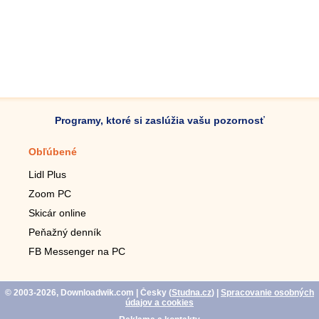
Programy, ktoré si zaslúžia vašu pozornosť
Obľúbené
Mobilné aplikácie
Lidl Plus
Krokomer do mobilu
Zoom PC
Lupa do mobilu
Skicár online
Diaľkový TV ovládač
Peňažný denník
Živé tapety do mobilu
FB Messenger na PC
Mariáš do mobilu
© 2003-2026, Downloadwik.com
| Česky (
Studna.cz
)
|
Spracovanie osobných
údajov a cookies