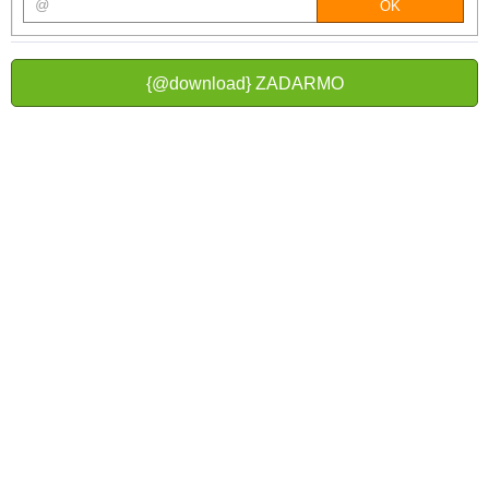
{@download} ZADARMO