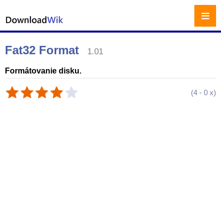
≡
Fat32 Format
1.01
Formátovanie disku.
(
4
-
0
x)