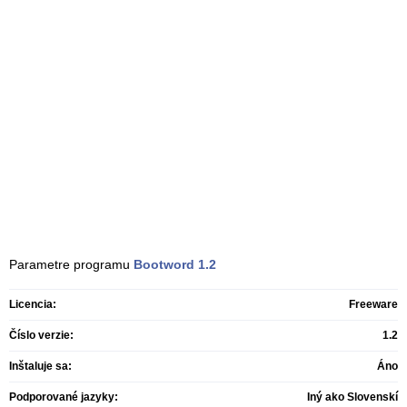
Parametre programu
Bootword
1.2
Licencia:
Freeware
Číslo verzie:
1.2
Inštaluje sa:
Áno
Podporované jazyky:
Iný ako Slovenskí