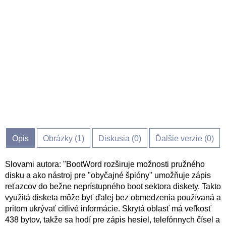
Opis
Obrázky (
1
)
Diskusia (
0
)
Ďalšie verzie (0)
Slovami autora: "BootWord rozširuje možnosti pružného
disku a ako nástroj pre "obyčajné špióny" umožňuje zápis
reťazcov do bežne neprístupného boot sektora diskety. Takto
využitá disketa môže byť ďalej bez obmedzenia používaná a
pritom ukrývať citlivé informácie. Skrytá oblasť má veľkosť
438 bytov, takže sa hodí pre zápis hesiel, telefónnych čísel a