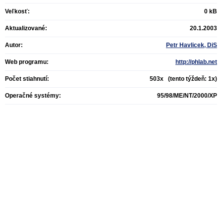
Veľkosť:
0 kB
Aktualizované:
20.1.2003
Autor:
Petr Havlicek, DiS
Web programu:
http://phlab.net
Počet stiahnutí:
503x (tento týždeň: 1x)
Operačné systémy:
95/98/ME/NT/2000/XP