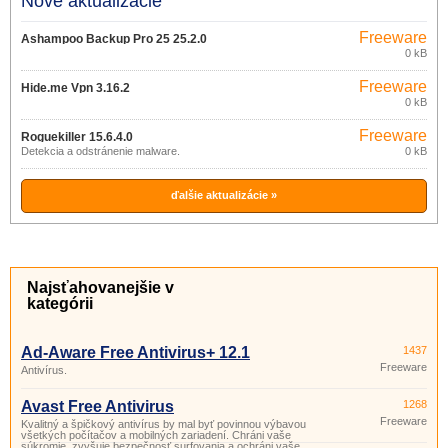
Nové aktualizácie
Freeware
Ashampoo Backup Pro 25 25.2.0
0 kB
Freeware
Hide.me Vpn 3.16.2
0 kB
Freeware
Roguekiller 15.6.4.0
Detekcia a odstránenie malware.
0 kB
ďalšie aktualizácie »
Najsťahovanejšie v
kategórii
Ad-Aware Free Antivirus+ 12.1
1437
Freeware
Antivírus.
Avast Free Antivirus
1268
Freeware
Kvalitný a špičkový antivírus by mal byť povinnou výbavou
všetkých počítačov a mobilných zariadení. Chráni vaše
súkromie, zvyšuje bezpečnosť surfovania a ochráni vaše