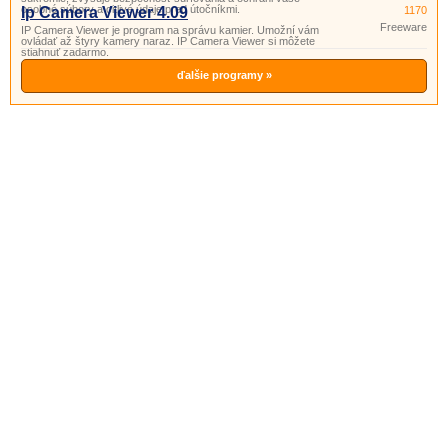
osobné súbory a citlivé údaje pred útočníkmi.
Ip Camera Viewer 4.09
1170
Freeware
IP Camera Viewer je program na správu kamier. Umožní vám
ovládať až štyry kamery naraz. IP Camera Viewer si môžete
stiahnuť zadarmo.
ďalšie programy »