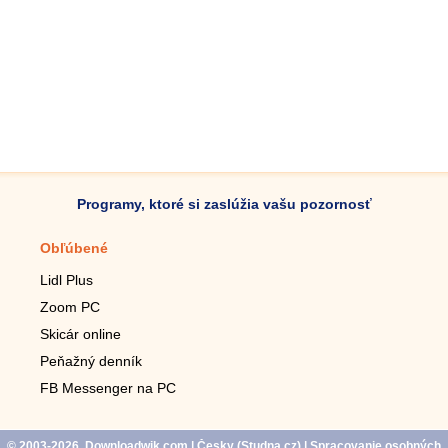
Programy, ktoré si zaslúžia vašu pozornosť
Obľúbené
Mobilné aplikácie
Lidl Plus
Krokomer do mobilu
Zoom PC
Lupa do mobilu
Skicár online
Diaľkový TV ovládač
Peňažný denník
Živé tapety do mobilu
FB Messenger na PC
Mariáš do mobilu
© 2003-2026, Downloadwik.com
| Česky (
Studna.cz
)
|
Spracovanie osobných