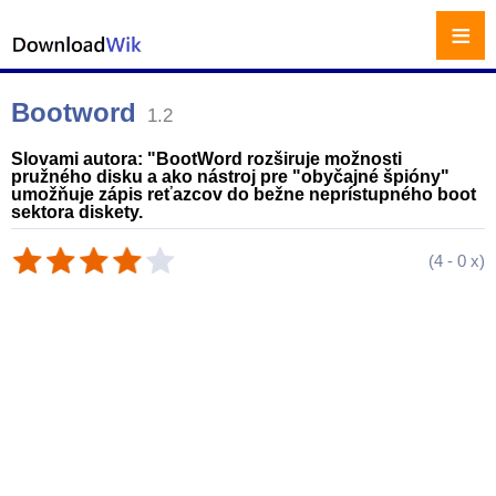
≡
Bootword
1.2
Slovami autora: "BootWord rozširuje možnosti
pružného disku a ako nástroj pre "obyčajné špióny"
umožňuje zápis reťazcov do bežne neprístupného boot
sektora diskety.
(
4
-
0
x)