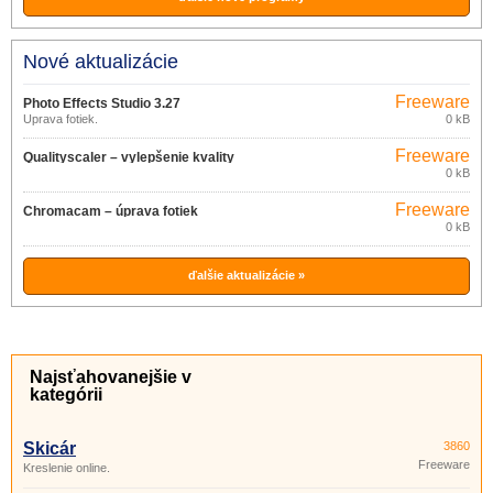
Nové aktualizácie
Freeware
Photo Effects Studio 3.27
Úprava fotiek.
0 kB
Freeware
Qualityscaler – vylepšenie kvality
0 kB
obrázkov 3.0
Freeware
Chromacam – úprava fotiek
0 kB
v mobile 1.0.10
ďalšie aktualizácie »
Najsťahovanejšie v
kategórii
Skicár
3860
Freeware
Kreslenie online.