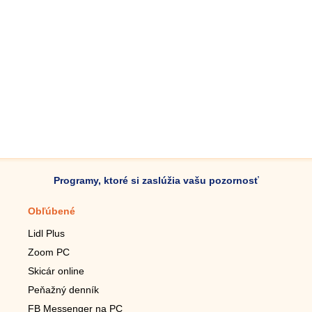
Programy, ktoré si zaslúžia vašu pozornosť
Obľúbené
Mobilné aplikácie
Lidl Plus
Krokomer do mobilu
Zoom PC
Lupa do mobilu
Skicár online
Diaľkový TV ovládač
Peňažný denník
Živé tapety do mobilu
FB Messenger na PC
Mariáš do mobilu