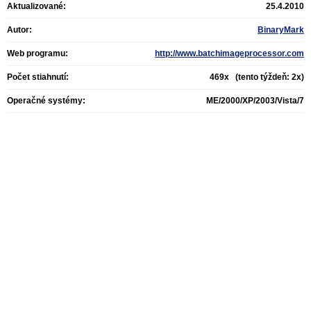
Aktualizované:
25.4.2010
Autor:
BinaryMark
Web programu:
http://www.batchimageprocessor.com
Počet stiahnutí:
469x (tento týždeň: 2x)
Operačné systémy:
ME/2000/XP/2003/Vista/7