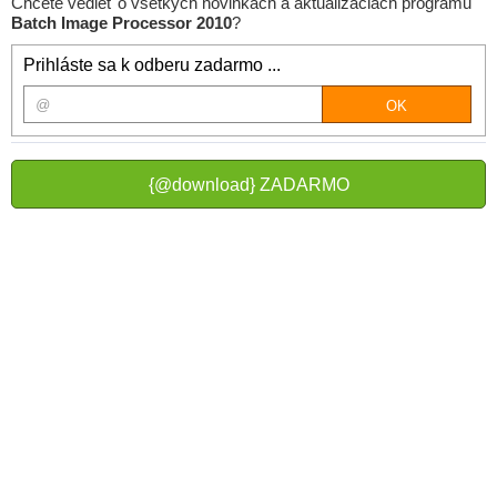
Chcete vedieť o všetkých novinkách a aktualizáciách programu
Batch Image Processor 2010
?
Prihláste sa k odberu zadarmo ...
{@download} ZADARMO