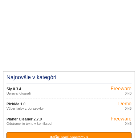
Najnovšie v kategórii
Freeware
Sly 0.3.4
Úprava fotografií
0 kB
Demo
PickMe 1.0
Výber farby z obrazovky
0 kB
Freeware
Planer Cleaner 2.7.0
Odstránenie textu v komiksoch
0 kB
ďalšie nové programy »