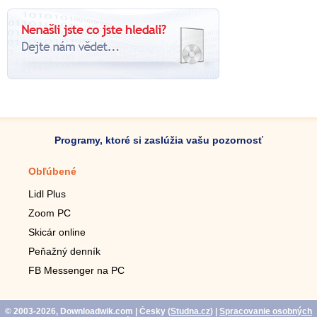
Programy, ktoré si zaslúžia vašu pozornosť
Obľúbené
Mobilné aplikácie
Lidl Plus
Krokomer do mobilu
Zoom PC
Lupa do mobilu
Skicár online
Diaľkový TV ovládač
Peňažný denník
Živé tapety do mobilu
FB Messenger na PC
Mariáš do mobilu
© 2003-2026, Downloadwik.com
| Česky (
Studna.cz
)
|
Spracovanie osobných