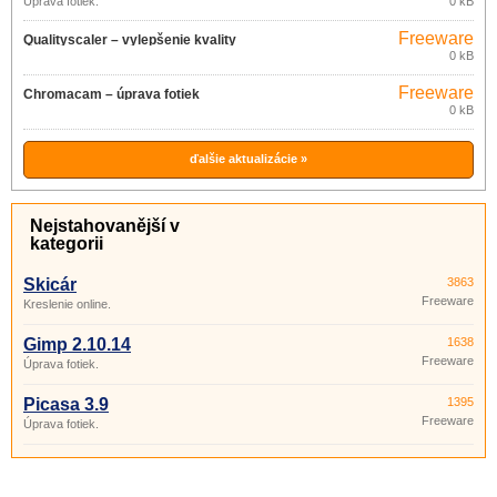
Úprava fotiek.
0 kB
Freeware
Qualityscaler – vylepšenie kvality
0 kB
obrázkov 3.0
Freeware
Chromacam – úprava fotiek
0 kB
v mobile 1.0.10
ďalšie aktualizácie »
Nejstahovanější v
kategorii
Skicár
3863
Freeware
Kreslenie online.
Gimp 2.10.14
1638
Freeware
Úprava fotiek.
Picasa 3.9
1395
Freeware
Úprava fotiek.