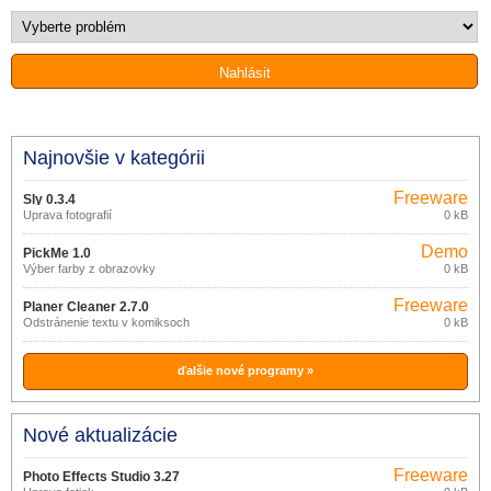
Najnovšie v kategórii
Freeware
Sly 0.3.4
Úprava fotografií
0 kB
Demo
PickMe 1.0
Výber farby z obrazovky
0 kB
Freeware
Planer Cleaner 2.7.0
Odstránenie textu v komiksoch
0 kB
ďalšie nové programy »
Nové aktualizácie
Freeware
Photo Effects Studio 3.27