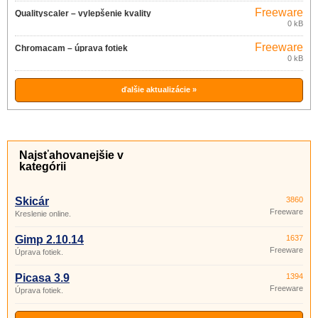
Freeware
Qualityscaler – vylepšenie kvality
0 kB
obrázkov 3.0
Freeware
Chromacam – úprava fotiek
0 kB
v mobile 1.0.10
ďalšie aktualizácie »
Najsťahovanejšie v
kategórii
Skicár
3860
Freeware
Kreslenie online.
Gimp 2.10.14
1637
Freeware
Úprava fotiek.
Picasa 3.9
1394
Freeware
Úprava fotiek.