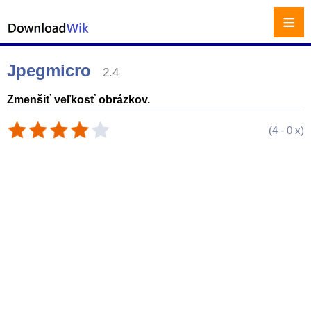
≡
Jpegmicro
2.4
Zmenšiť veľkosť obrázkov.
(
4
-
0
x)