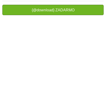
{@download} ZADARMO