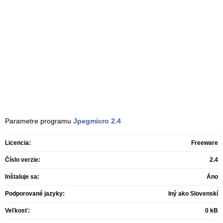
Parametre programu
Jpegmicro
2.4
Licencia:
Freeware
Číslo verzie:
2.4
Inštaluje sa:
Áno
Podporované jazyky:
Iný ako Slovenskí
Veľkosť:
0 kB