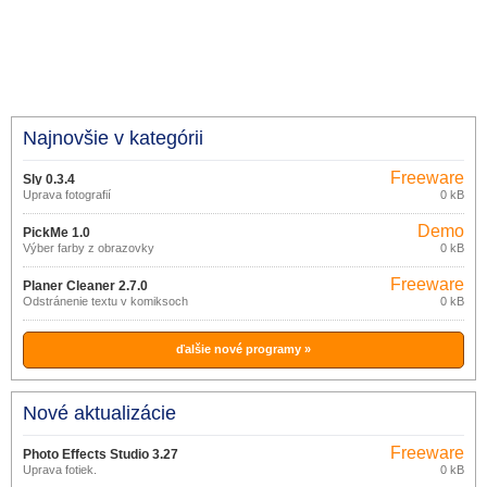
Najnovšie v kategórii
Freeware
Sly 0.3.4
Úprava fotografií
0 kB
Demo
PickMe 1.0
Výber farby z obrazovky
0 kB
Freeware
Planer Cleaner 2.7.0
Odstránenie textu v komiksoch
0 kB
ďalšie nové programy »
Nové aktualizácie
Freeware
Photo Effects Studio 3.27
Úprava fotiek.
0 kB