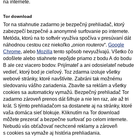
na internete.
Tor download
Tor na stiahnutie zadarmo je bezpečný prehliadač, ktorý
zabezpečí bezpečné a anonymné surfovanie po internete.
Metóda, ktorú na to softvér využíva spočíva v presúvaní dát
náhodnou cestou cez niekoľko „onion routerov“.
Google
Chrome
, alebo
Mozilla
tento spôsob nevyužívajú. Všetko čo
odošlete alebo stiahnete nepôjde priamo z bodu A do bodu
B ale cez viacero bodov. Prijímateľ a ani odosielateľ nebude
vedieť, ktorý bod je cieľový. Toz zdarma izoluje všetky
webové stránky, ktoré navštívite. Zabráni tak možnému
sledovaniu vášho zariadenia. Zbavíte sa reklám a všetky
cookies sa automaticky vymažú. Bezpečný prehliadač Tor
zadarmo zároveň prenos dát šifruje a nie len raz, ale až tri
krát. S týmto prehliadačom sa dostanete aj na stránky, ktoré
vaša domáca sieť blokuje. Kliknutím na Tor download
môžete prezerať a bezpečne surfovať po celom internete.
Nebudú vás obťažovať nechcené reklamy a zároveň
s cookies sa vymaže aj história prehliadania.