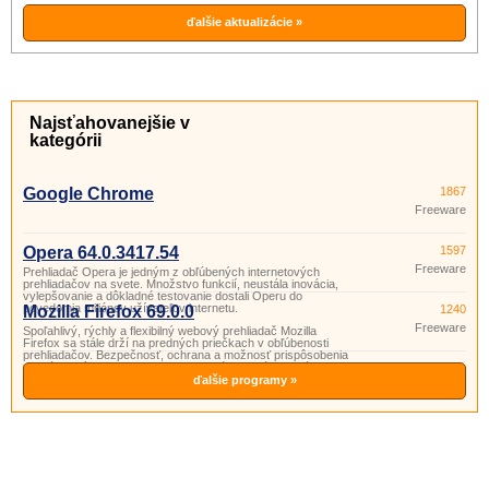
ďalšie aktualizácie »
Najsťahovanejšie v
kategórii
Google Chrome
1867
Freeware
Opera 64.0.3417.54
1597
Freeware
Prehliadač Opera je jedným z obľúbených internetových
prehliadačov na svete. Množstvo funkcií, neustála inovácia,
vylepšovanie a dôkladné testovanie dostali Operu do
povedomia miliónov užívateľov internetu.
Mozilla Firefox 69.0.0
1240
Freeware
Spoľahlivý, rýchly a flexibilný webový prehliadač Mozilla
Firefox sa stále drží na predných priečkach v obľúbenosti
prehliadačov. Bezpečnosť, ochrana a možnosť prispôsobenia
nie sú jedinými vlastnosťami, pre ktoré tam stále zostáva.
ďalšie programy »