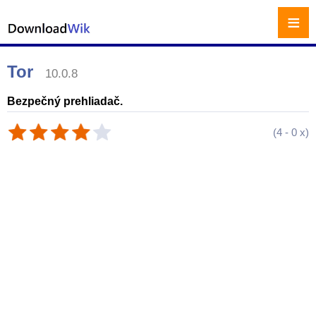
≡
Tor
10.0.8
Bezpečný prehliadač.
(
4
-
0
x)