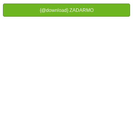
{@download} ZADARMO