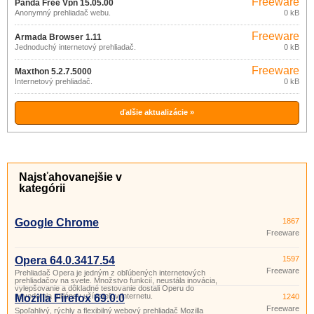
Freeware
Panda Free Vpn 15.05.00
Anonymný prehliadač webu.
0 kB
Freeware
Armada Browser 1.11
Jednoduchý internetový prehliadač.
0 kB
Freeware
Maxthon 5.2.7.5000
Internetový prehliadač.
0 kB
ďalšie aktualizácie »
Najsťahovanejšie v
kategórii
Google Chrome
1867
Freeware
Opera 64.0.3417.54
1597
Freeware
Prehliadač Opera je jedným z obľúbených internetových
prehliadačov na svete. Množstvo funkcií, neustála inovácia,
vylepšovanie a dôkladné testovanie dostali Operu do
povedomia miliónov užívateľov internetu.
Mozilla Firefox 69.0.0
1240
Freeware
Spoľahlivý, rýchly a flexibilný webový prehliadač Mozilla