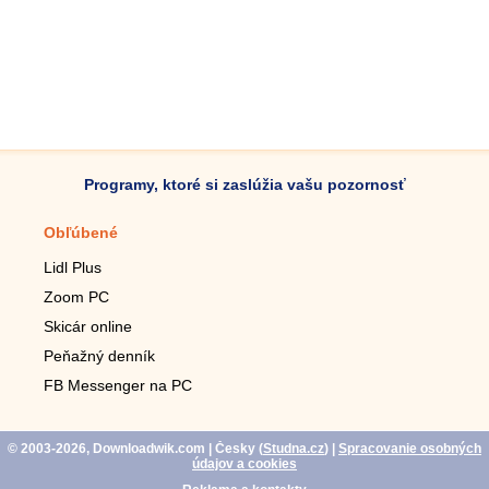
Programy, ktoré si zaslúžia vašu pozornosť
Obľúbené
Mobilné aplikácie
Lidl Plus
Krokomer do mobilu
Zoom PC
Lupa do mobilu
Skicár online
Diaľkový TV ovládač
Peňažný denník
Živé tapety do mobilu
FB Messenger na PC
Mariáš do mobilu
© 2003-2026, Downloadwik.com
| Česky (
Studna.cz
)
|
Spracovanie osobných
údajov a cookies