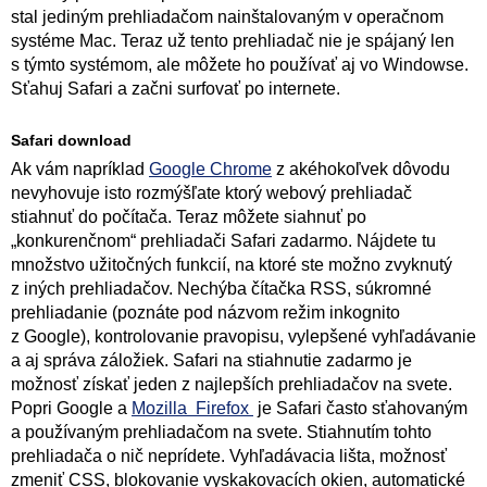
stal jediným prehliadačom nainštalovaným v operačnom
systéme Mac. Teraz už tento prehliadač nie je spájaný len
s týmto systémom, ale môžete ho používať aj vo Windowse.
Sťahuj Safari a začni surfovať po internete.
Safari download
Ak vám napríklad
Google Chrome
z akéhokoľvek dôvodu
nevyhovuje isto rozmýšľate ktorý webový prehliadač
stiahnuť do počítača. Teraz môžete siahnuť po
„konkurenčnom“ prehliadači Safari zadarmo. Nájdete tu
množstvo užitočných funkcií, na ktoré ste možno zvyknutý
z iných prehliadačov. Nechýba čítačka RSS, súkromné
prehliadanie (poznáte pod názvom režim inkognito
z Google), kontrolovanie pravopisu, vylepšené vyhľadávanie
a aj správa záložiek. Safari na stiahnutie zadarmo je
možnosť získať jeden z najlepších prehliadačov na svete.
Popri Google a
Mozilla Firefox
je Safari často sťahovaným
a používaným prehliadačom na svete. Stiahnutím tohto
prehliadača o nič neprídete. Vyhľadávacia lišta, možnosť
zmeniť CSS, blokovanie vyskakovacích okien, automatické