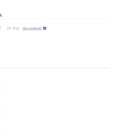
i.
(
4
-
0
x)
Ako hodnotiť