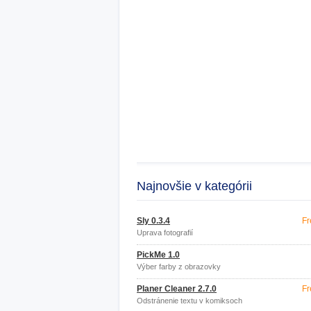
Najnovšie v kategórii
Sly 0.3.4
Fr
Úprava fotografií
PickMe 1.0
Výber farby z obrazovky
Planer Cleaner 2.7.0
Fr
Odstránenie textu v komiksoch