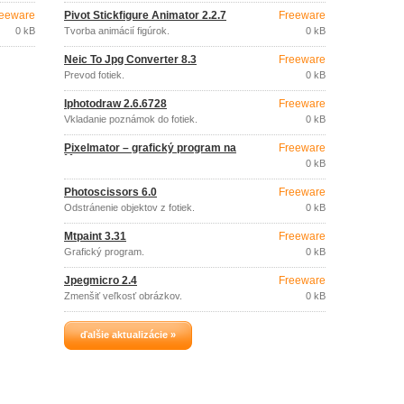
eeware
Pivot Stickfigure Animator 2.2.7
Freeware
0 kB
Tvorba animácií figúrok.
0 kB
Neic To Jpg Converter 8.3
Freeware
Prevod fotiek.
0 kB
Iphotodraw 2.6.6728
Freeware
Vkladanie poznámok do fotiek.
0 kB
Pixelmator – grafický program na
Freeware
Mac
0 kB
Photoscissors 6.0
Freeware
Odstránenie objektov z fotiek.
0 kB
Mtpaint 3.31
Freeware
Grafický program.
0 kB
Jpegmicro 2.4
Freeware
Zmenšiť veľkosť obrázkov.
0 kB
ďalšie aktualizácie »