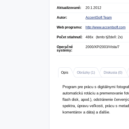
Aktualizované:
20.1.2012
Autor:
AccentSoft Team
Web programu:
http://www.accentsoft.com
Počet stiahnutí:
486x (tento týždeň: 2x)
Operačné
2000/XP/2003/Vista/7
systémy:
Opis
Obrázky (
1
)
Diskusia (
0
)
Program pre prácu s digitálnymi fotograf
automatickú rotáciu a premenovanie foto
flash disk, apod.), odstránenie červený
spektra, úpravu veľkosti, prácu s meta
komentárov a dáta) a ďalšie.