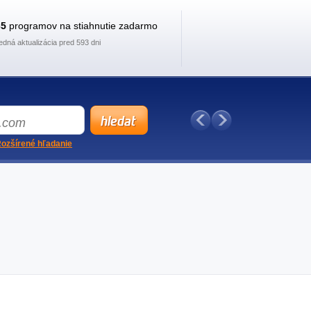
35
programov na stiahnutie zadarmo
edná aktualizácia pred 593 dni
ozšírené hľadanie