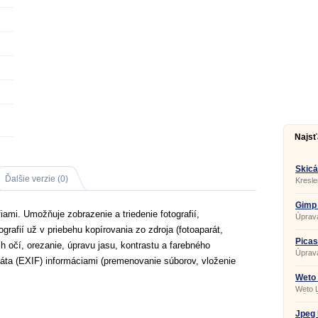
Najsť
Skicá
Ďalšie verzie (0)
Kresle
Gimp 
iami. Umožňuje zobrazenie a triedenie fotografií,
Úprava
grafií už v priebehu kopírovania zo zdroja (fotoaparát,
Picas
ch očí, orezanie, úpravu jasu, kontrastu a farebného
Úprava
dáta (EXIF) informáciami (premenovanie súborov, vloženie
Weto 
Weto L
určený
striec
použit
Jpeg 