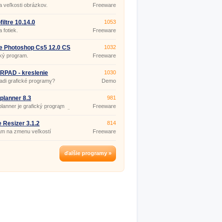
 veľkosti obrázkov.
Freeware
filtre 10.14.0
1053
 fotiek.
Freeware
e Photoshop Cs5 12.0 CS
1032
ended
ký program.
Freeware
RPAD - kreslenie
1030
ktov 1.0
adi grafické programy?
Demo
ujete ich vo svojej práci,
, alebo potrebujete program na
enie domov zadarmo?
planner 8.3
981
AD je program, s ktorým toto
lanner je grafický program
Freeware
 hravo zvládnete.
vrhovanie 3D interiérov. Či už
ete návrh interiéru kancelárie,
vlastného bytu táto aplikácia
 Resizer 3.1.2
814
tým pomôže. Najnovšia verzia
am na zmenu veľkostí
Freeware
lanner môže byť aj vo vašom
kov
či úplne zadarmo.
ďalšie programy »