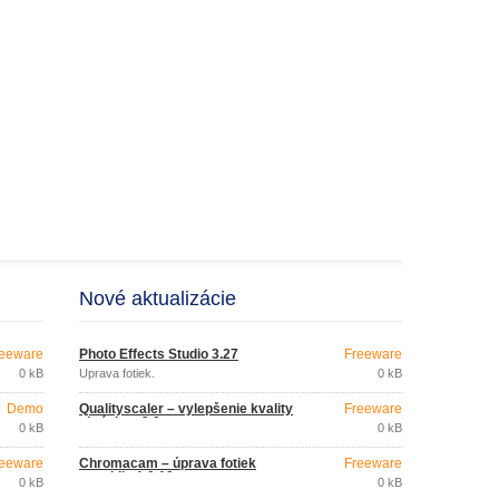
Nové aktualizácie
eeware
Photo Effects Studio 3.27
Freeware
0 kB
Úprava fotiek.
0 kB
Demo
Qualityscaler – vylepšenie kvality
Freeware
obrázkov 3.0
0 kB
0 kB
eeware
Chromacam – úprava fotiek
Freeware
v mobile 1.0.10
0 kB
0 kB