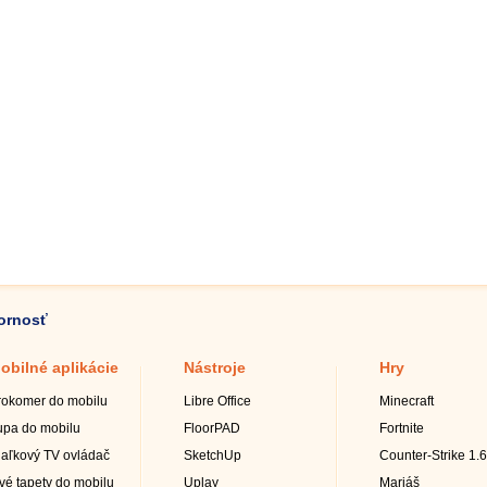
zornosť
obilné aplikácie
Nástroje
Hry
rokomer do mobilu
Libre Office
Minecraft
upa do mobilu
FloorPAD
Fortnite
iaľkový TV ovládač
SketchUp
Counter-Strike 1.6
ivé tapety do mobilu
Uplay
Mariáš