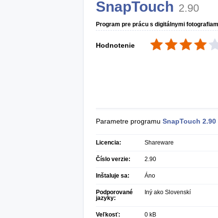
SnapTouch
2.90
Program pre prácu s digitálnymi fotografiam
Hodnotenie
Parametre programu
SnapTouch
2.90
Licencia:
Shareware
Číslo verzie:
2.90
Inštaluje sa:
Áno
Podporované
Iný ako Slovenskí
jazyky:
Veľkosť:
0 kB