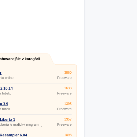
ahovanejšie v kategórii
r
3860
nie online.
Freeware
2.10.14
1638
 fotiek.
Freeware
a 3.9
1395
 fotiek.
Freeware
Liberta 1
1357
iberta je grafický program
Freeware
 na navrhovanie konštrukcií
h. Zobrazí náčrt a aj množstvo
ého materiálu.
Resampler 6.04
1098