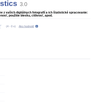
stics
3.0
z vašich digitálnych fotografií a ich štatistické spracovanie:
osť, použitie blesku, citlivosť, apod.
(
4
-
0
x)
Ako hodnotiť