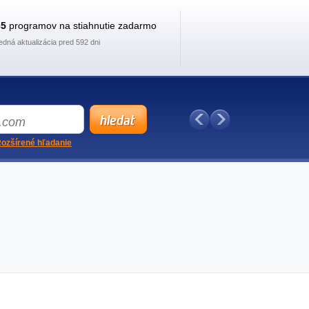
35
programov na stiahnutie zadarmo
edná aktualizácia pred 592 dni
ozšírené hľadanie