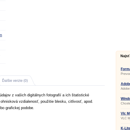
om
3
Najsť
Forma
Prevod
Ďalšie verzie (0)
Adobe
Adobe 
Adobe 
jov z vašich digitálnych fotografií a ich štatistické
ktorý 
intern
Wind
ohnisková vzdialenosť, použitie blesku, citlivosť, apod.
súbory
Chcete
podpor
video
bo grafickej podobe.
štand
na tvo
prehli
Maker 
Vlc M
úprava
VLC Me
efekto
prehrá
a ďalš
formát
všetký
K-Lit