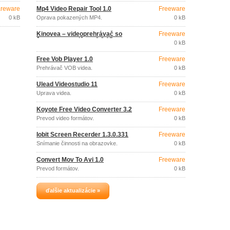
reware
Mp4 Video Repair Tool 1.0
Freeware
0 kB
Oprava pokazených MP4.
0 kB
Kinovea – videoprehrávač so
Freeware
športovou analýzou 0.8.15
0 kB
Free Vob Player 1.0
Freeware
Prehrávač VOB videa.
0 kB
Ulead Videostudio 11
Freeware
Úprava videa.
0 kB
Koyote Free Video Converter 3.2
Freeware
Prevod video formátov.
0 kB
Iobit Screen Recerder 1.3.0.331
Freeware
Snímanie činnosti na obrazovke.
0 kB
Convert Mov To Avi 1.0
Freeware
Prevod formátov.
0 kB
ďalšie aktualizácie »