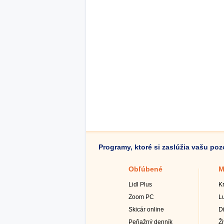
Programy, ktoré si zaslúžia vašu po
Obľúbené
M
Lidl Plus
K
Zoom PC
L
Skicár online
D
Peňažný denník
Ž