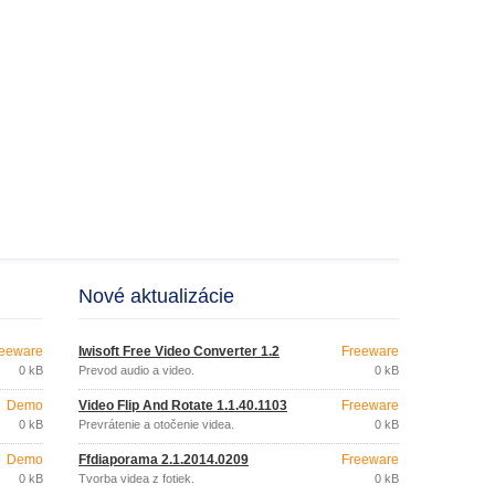
Nové aktualizácie
eeware
Iwisoft Free Video Converter 1.2
Freeware
0 kB
Prevod audio a video.
0 kB
Demo
Video Flip And Rotate 1.1.40.1103
Freeware
0 kB
Prevrátenie a otočenie videa.
0 kB
Demo
Ffdiaporama 2.1.2014.0209
Freeware
0 kB
Tvorba videa z fotiek.
0 kB