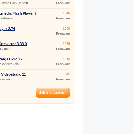
o prehrá aj poškodené či
 Codec Pack je balík
Freeware
é súbory.
mov, ktoré sú potrebné pre
nie a dekódovanie audio aj
súborov v rôznych formátoch.
media Flash Player 8
1046
m je špeciálne navrhnutý tak,
prehrávač.
Freeware
ehrával všetky obľúbené,
rne a často používané
é aj obrazové formáty.
ayer 2.74
1039
Freeware
onverter 3.33.0
1039
 videa.
Freeware
Vegas Pro 17
1010
 video/audio.
Freeware
 Videostudio 11
945
 videa.
Freeware
ďalšie programy »