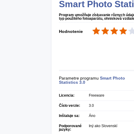
Smart Photo Stati
Program umožňuje získavanie rôznych údajov 
typ použitého fotoaparátu, ohnisková vzdialen
Hodnotenie
Parametre programu
Smart Photo
Statistics
3.0
Licencia:
Freeware
Číslo verzie:
3.0
Inštaluje sa:
Áno
Podporované
Iný ako Slovenskí
jazyky: