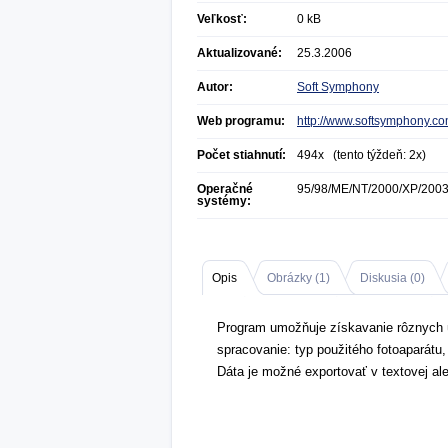
Veľkosť:
0 kB
Aktualizované:
25.3.2006
Autor:
Soft Symphony
Web programu:
http://www.softsymphony.c
Počet stiahnutí:
494x (tento týždeň: 2x)
Operačné
95/98/ME/NT/2000/XP/200
systémy:
Opis
Obrázky (
1
)
Diskusia (
0
)
Program umožňuje získavanie rôznych úda
spracovanie: typ použitého fotoaparátu, 
Dáta je možné exportovať v textovej ale