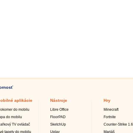
zornosť
obilné aplikácie
Nástroje
Hry
rokomer do mobilu
Libre Office
Minecraft
upa do mobilu
FloorPAD
Fortnite
iaľkový TV ovládač
SketchUp
Counter-Strike 1.6
ivé tapety do mobilu
Uplay
Mariáš