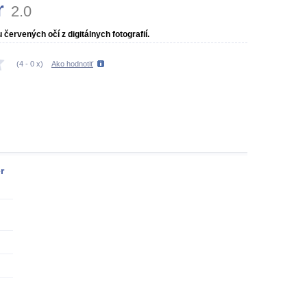
r
2.0
ervených očí z digitálnych fotografií.
(
4
-
0
x)
Ako hodnotiť
r