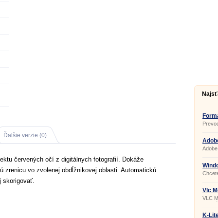
Najsť
Forma
Prevod
Ďalšie verzie (0)
Adobe
Adobe 
Adobe 
ktu červených očí z digitálnych fotografií. Dokáže
ktorý 
intern
Wind
ú zrenicu vo zvolenej obdĺžnikovej oblasti. Automatickú
súbory
Chcete
podpor
video
 skorigovať.
štand
na tvo
prehli
Maker 
Vlc M
úprava
VLC Me
efekto
prehrá
a ďalš
formát
všetký
K-Lit