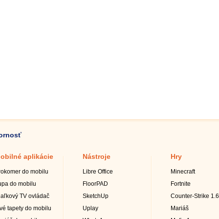
zornosť
obilné aplikácie
Nástroje
Hry
rokomer do mobilu
Libre Office
Minecraft
upa do mobilu
FloorPAD
Fortnite
iaľkový TV ovládač
SketchUp
Counter-Strike 1.6
ivé tapety do mobilu
Uplay
Mariáš