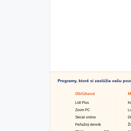
Programy, ktoré si zaslúžia vašu po
Obľúbené
M
Lidl Plus
K
Zoom PC
L
Skicár online
D
Peňažný denník
Ž