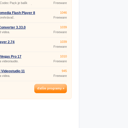
o prehrá aj poškodené či
 Codec Pack je balík
Freeware
é súbory.
mov, ktoré sú potrebné pre
nie a dekódovanie audio aj
súborov v rôznych formátoch.
media Flash Player 8
1046
m je špeciálne navrhnutý tak,
prehrávač.
Freeware
ehrával všetky obľúbené,
rne a často používané
é aj obrazové formáty.
onverter 3.33.0
1039
 videa.
Freeware
ayer 2.74
1039
Freeware
Vegas Pro 17
1010
 video/audio.
Freeware
 Videostudio 11
945
 videa.
Freeware
ďalšie programy »