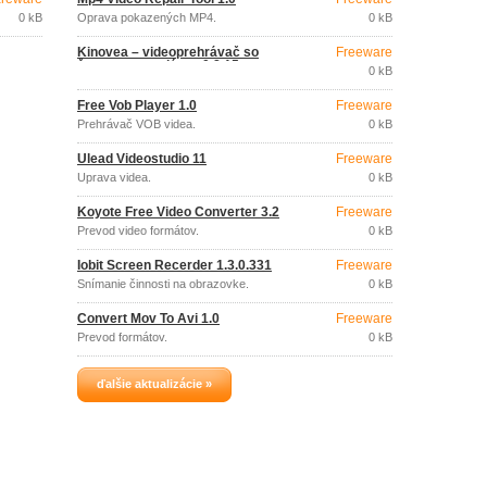
0 kB
Oprava pokazených MP4.
0 kB
Kinovea – videoprehrávač so
Freeware
športovou analýzou 0.8.15
0 kB
Free Vob Player 1.0
Freeware
Prehrávač VOB videa.
0 kB
Ulead Videostudio 11
Freeware
Úprava videa.
0 kB
Koyote Free Video Converter 3.2
Freeware
Prevod video formátov.
0 kB
Iobit Screen Recerder 1.3.0.331
Freeware
Snímanie činnosti na obrazovke.
0 kB
Convert Mov To Avi 1.0
Freeware
Prevod formátov.
0 kB
ďalšie aktualizácie »