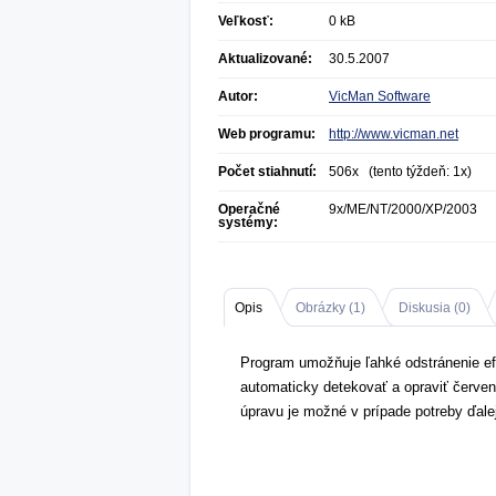
Veľkosť:
0 kB
Aktualizované:
30.5.2007
Autor:
VicMan Software
Web programu:
http://www.vicman.net
Počet stiahnutí:
506x (tento týždeň: 1x)
Operačné
9x/ME/NT/2000/XP/2003
systémy:
Opis
Obrázky (
1
)
Diskusia (
0
)
Program umožňuje ľahké odstránenie efe
automaticky detekovať a opraviť červen
úpravu je možné v prípade potreby ďalej