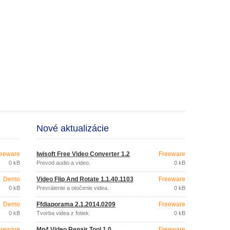
Nové aktualizácie
eeware
Iwisoft Free Video Converter 1.2
Freeware
0 kB
Prevod audio a video.
0 kB
Demo
Video Flip And Rotate 1.1.40.1103
Freeware
0 kB
Prevrátenie a otočenie videa.
0 kB
Demo
Ffdiaporama 2.1.2014.0209
Freeware
0 kB
Tvorba videa z fotiek.
0 kB
reware
Mp4 Video Repair Tool 1.0
Freeware