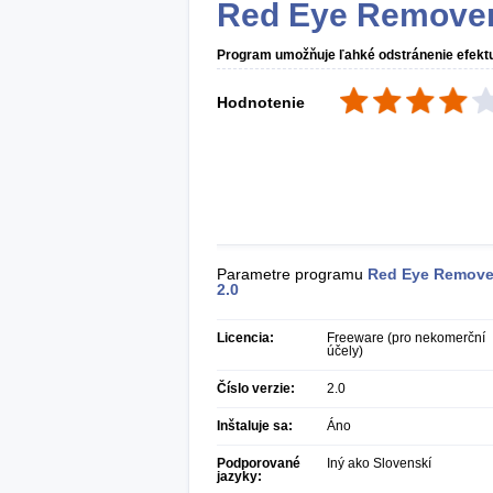
Red Eye Remove
Program umožňuje ľahké odstránenie efektu č
Hodnotenie
Parametre programu
Red Eye Remove
2.0
Licencia:
Freeware (pro nekomerční
účely)
Číslo verzie:
2.0
Inštaluje sa:
Áno
Podporované
Iný ako Slovenskí
jazyky: