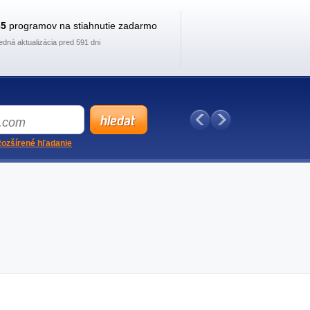
35
programov na stiahnutie zadarmo
edná aktualizácia pred 591 dni
ozšírené hľadanie