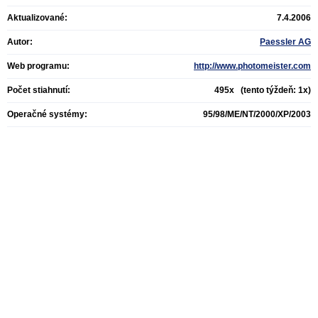
Aktualizované:
7.4.2006
Autor:
Paessler AG
Web programu:
http://www.photomeister.com
Počet stiahnutí:
495x (tento týždeň: 1x)
Operačné systémy:
95/98/ME/NT/2000/XP/2003