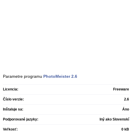
Parametre programu
PhotoMeister
2.6
Licencia:
Freeware
Číslo verzie:
2.6
Inštaluje sa:
Áno
Podporované jazyky:
Iný ako Slovenskí
Veľkosť:
0 kB