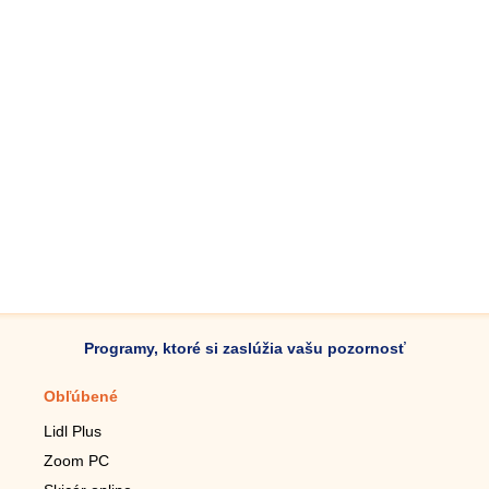
Programy, ktoré si zaslúžia vašu pozornosť
Obľúbené
Mobilné aplikácie
Lidl Plus
Krokomer do mobilu
Zoom PC
Lupa do mobilu