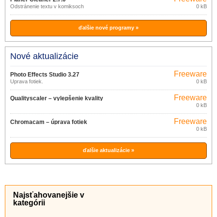
Odstránenie textu v komiksoch
0 kB
ďalšie nové programy »
Nové aktualizácie
Freeware
Photo Effects Studio 3.27
Úprava fotiek.
0 kB
Freeware
Qualityscaler – vylepšenie kvality
0 kB
obrázkov 3.0
Freeware
Chromacam – úprava fotiek
0 kB
v mobile 1.0.10
ďalšie aktualizácie »
Najsťahovanejšie v
kategórii