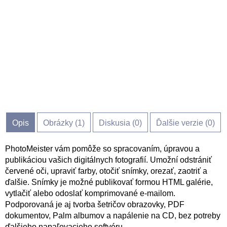
Opis
Obrázky (
1
)
Diskusia (
0
)
Ďalšie verzie (0)
PhotoMeister vám pomôže so spracovaním, úpravou a
publikáciou vašich digitálnych fotografií. Umožní odstrániť
červené oči, upraviť farby, otočiť snímky, orezať, zaotriť a
ďalšie. Snímky je možné publikovať formou HTML galérie,
vytlačiť alebo odoslať komprimované e-mailom.
Podporovaná je aj tvorba šetričov obrazovky, PDF
dokumentov, Palm albumov a napálenie na CD, bez potreby
ďalšieho napaľovacieho softvéru.