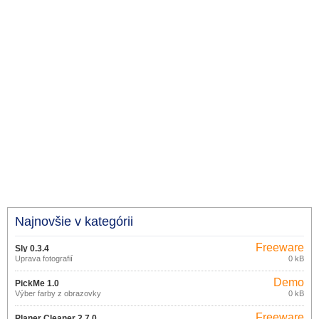
Najnovšie v kategórii
Freeware
Sly 0.3.4
Úprava fotografií
0 kB
Demo
PickMe 1.0
Výber farby z obrazovky
0 kB
Freeware
Planer Cleaner 2.7.0