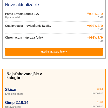
Nové aktualizácie
Freeware
Photo Effects Studio 3.27
Úprava fotiek.
0 kB
Freeware
Qualityscaler – vylepšenie kvality
0 kB
obrázkov 3.0
Freeware
Chromacam – úprava fotiek
0 kB
v mobile 1.0.10
ďalšie aktualizácie »
Najsťahovanejšie v
kategórii
Skicár
3864
Freeware
Kreslenie online.
Gimp 2.10.14
1638
Freeware
Úprava fotiek.