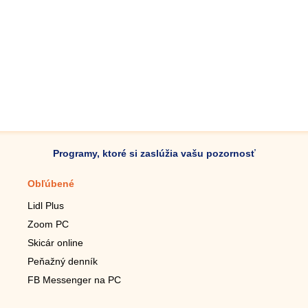
Programy, ktoré si zaslúžia vašu pozornosť
Obľúbené
Mobilné aplikácie
Lidl Plus
Krokomer do mobilu
Zoom PC
Lupa do mobilu
Skicár online
Diaľkový TV ovládač
Peňažný denník
Živé tapety do mobilu
FB Messenger na PC
Mariáš do mobilu