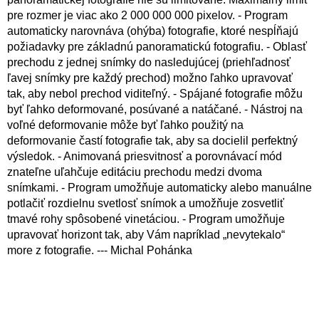
pre rozmer je viac ako 2 000 000 000 pixelov. - Program
automaticky narovnáva (ohýba) fotografie, ktoré nespĺňajú
požiadavky pre základnú panoramatickú fotografiu. - Oblasť
prechodu z jednej snímky do nasledujúcej (priehľadnosť
ľavej snímky pre každý prechod) možno ľahko upravovať
tak, aby nebol prechod viditeľný. - Spájané fotografie môžu
byť ľahko deformované, posúvané a natáčané. - Nástroj na
voľné deformovanie môže byť ľahko použitý na
deformovanie častí fotografie tak, aby sa docielil perfektný
výsledok. - Animovaná priesvitnosť a porovnávací mód
znateľne uľahčuje editáciu prechodu medzi dvoma
snímkami. - Program umožňuje automaticky alebo manuálne
potlačiť rozdielnu svetlosť snímok a umožňuje zosvetliť
tmavé rohy spôsobené vinetáciou. - Program umožňuje
upravovať horizont tak, aby Vám napríklad „nevytekalo“
more z fotografie. --- Michal Pohánka