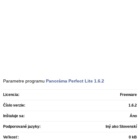
Parametre programu
Panoráma Perfect Lite
1.6.2
Licencia:
Freeware
Číslo verzie:
1.6.2
Inštaluje sa:
Áno
Podporované jazyky:
Iný ako Slovenskí
Veľkosť:
0 kB