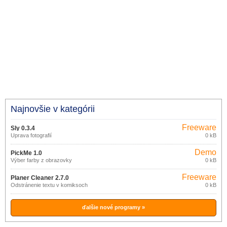
Najnovšie v kategórii
Freeware
Sly 0.3.4
Úprava fotografií
0 kB
Demo
PickMe 1.0
Výber farby z obrazovky
0 kB
Freeware
Planer Cleaner 2.7.0
Odstránenie textu v komiksoch
0 kB
ďalšie nové programy »