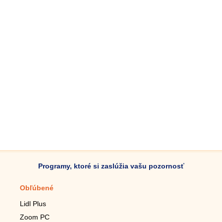
Programy, ktoré si zaslúžia vašu pozornosť
Obľúbené
Mobilné aplikácie
Lidl Plus
Krokomer do mobilu
Zoom PC
Lupa do mobilu