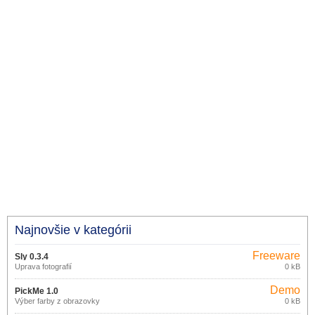
Najnovšie v kategórii
Freeware
Sly 0.3.4
Úprava fotografií
0 kB
Demo
PickMe 1.0
Výber farby z obrazovky
0 kB