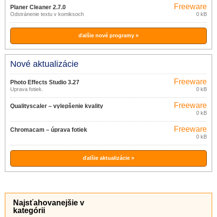
Freeware
Planer Cleaner 2.7.0
Odstránenie textu v komiksoch
0 kB
ďalšie nové programy »
Nové aktualizácie
Freeware
Photo Effects Studio 3.27
Úprava fotiek.
0 kB
Freeware
Qualityscaler – vylepšenie kvality
0 kB
obrázkov 3.0
Freeware
Chromacam – úprava fotiek
0 kB
v mobile 1.0.10
ďalšie aktualizácie »
Najsťahovanejšie v
kategórii