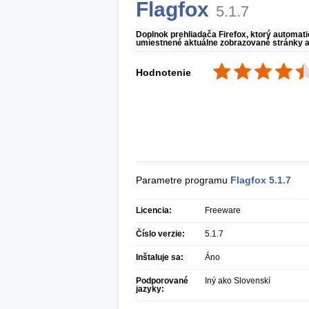
Flagfox
5.1.7
Doplnok prehliadača Firefox, ktorý automat
umiestnené aktuálne zobrazované stránky av 
Hodnotenie
Parametre programu
Flagfox
5.1.7
Licencia:
Freeware
Číslo verzie:
5.1.7
Inštaluje sa:
Áno
Podporované
Iný ako Slovenskí
jazyky: