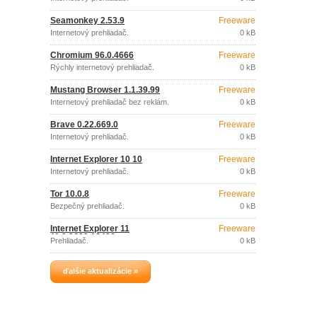
Seamonkey 2.53.9
Freeware
Internetový prehliadač.
0 kB
Chromium 96.0.4666
Freeware
Rýchly internetový prehliadač.
0 kB
Mustang Browser 1.1.39.99
Freeware
Internetový prehliadač bez reklám.
0 kB
Brave 0.22.669.0
Freeware
Internetový prehliadač.
0 kB
Internet Explorer 10 10
Freeware
Internetový prehliadač.
0 kB
Tor 10.0.8
Freeware
Bezpečný prehliadač.
0 kB
Internet Explorer 11
Freeware
11.0.9600.16428
Prehliadač.
0 kB
ďalšie aktualizácie »