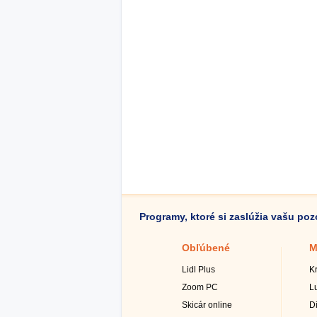
Programy, ktoré si zaslúžia vašu po
Obľúbené
M
Lidl Plus
K
Zoom PC
L
Skicár online
D