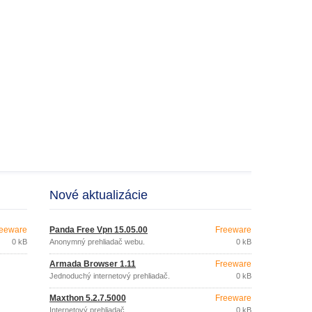
Nové aktualizácie
eeware
Panda Free Vpn 15.05.00
Freeware
0 kB
Anonymný prehliadač webu.
0 kB
Armada Browser 1.11
Freeware
Jednoduchý internetový prehliadač.
0 kB
Maxthon 5.2.7.5000
Freeware
Internetový prehliadač.
0 kB