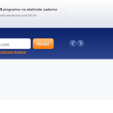
35
programov na stiahnutie zadarmo
edná aktualizácia pred 593 dni
ozšírené hľadanie