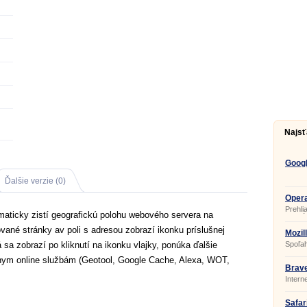
Najsť
Goog
Ďalšie verzie (0)
Opera
Prehli
omaticky zistí geografickú polohu webového servera na
z obľú
prehli
ané stránky av poli s adresou zobrazí ikonku príslušnej
funkci
Mozil
vylepš
 sa zobrazí po kliknutí na ikonku vlajky, ponúka ďalšie
Spoľah
dostal
prehli
užívat
ôznym online službám (Geotool, Google Cache, Alexa, WOT,
drží n
v obľú
Brave
Bezpe
Intern
prispô
vlastn
zostáv
Safari