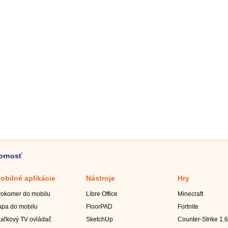
zornosť
obilné aplikácie
Nástroje
Hry
rokomer do mobilu
Libre Office
Minecraft
upa do mobilu
FloorPAD
Fortnite
iaľkový TV ovládač
SketchUp
Counter-Strike 1.6