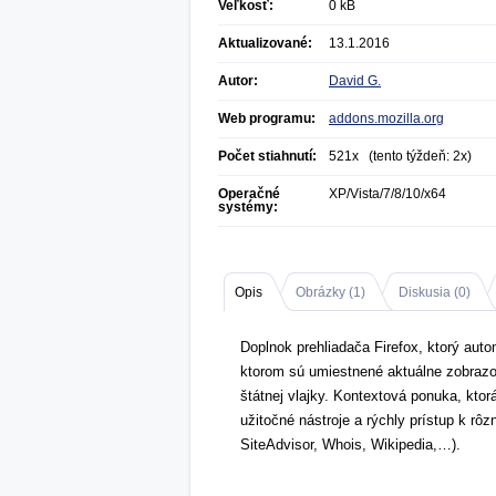
Veľkosť:
0 kB
Aktualizované:
13.1.2016
Autor:
David G.
Web programu:
addons.mozilla.org
Počet stiahnutí:
521x (tento týždeň: 2x)
Operačné
XP/Vista/7/8/10/x64
systémy:
Opis
Obrázky (
1
)
Diskusia (
0
)
Doplnok prehliadača Firefox, ktorý aut
ktorom sú umiestnené aktuálne zobrazov
štátnej vlajky. Kontextová ponuka, ktorá
užitočné nástroje a rýchly prístup k r
SiteAdvisor, Whois, Wikipedia,…).