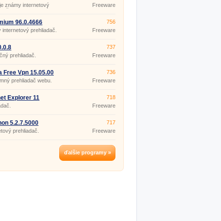
 je známy internetový
Freeware
adač od Appple, ktorý si teraz
 stiahnuť aj do počítačov s
čným systémom Windows.
mium 96.0.4666
756
 internetový prehliadač.
Freeware
0.0.8
737
ný prehliadač.
Freeware
 Free Vpn 15.05.00
736
mný prehliadač webu.
Freeware
net Explorer 11
718
9600.16428
adač.
Freeware
on 5.2.7.5000
717
etový prehliadač.
Freeware
ďalšie programy »