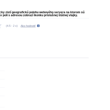
icky zistí geografickú polohu webového servera na ktorom sú
poli s adresou zobrazí ikonku príslušnej štátnej vlajky.
(
4.5
-
2
x)
Ako hodnotiť