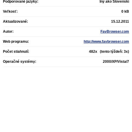
Podporované jazyky:
Iný ako Slovenskí
Veľkosť:
0 kB
Aktualizované:
15.12.2011
Autor:
FavBrowser.com
Web programu:
http://www.favbrowser.com
Počet stiahnutí:
482x (tento týždeň: 3x)
Operačné systémy:
2000/XP/Vista/7