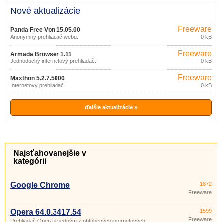
Nové aktualizácie
Freeware
Panda Free Vpn 15.05.00
Anonymný prehliadač webu.
0 kB
Freeware
Armada Browser 1.11
Jednoduchý internetový prehliadač.
0 kB
Freeware
Maxthon 5.2.7.5000
Internetový prehliadač.
0 kB
ďalšie aktualizácie »
Najsťahovanejšie v
kategórii
Google Chrome
1872
Freeware
Opera 64.0.3417.54
1599
Freeware
Prehliadač Opera je jedným z obľúbených internetových