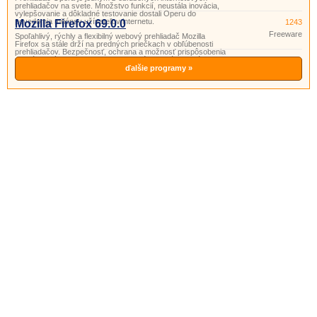
prehliadačov na svete. Množstvo funkcií, neustála inovácia,
vylepšovanie a dôkladné testovanie dostali Operu do
povedomia miliónov užívateľov internetu.
Mozilla Firefox 69.0.0
1243
Freeware
Spoľahlivý, rýchly a flexibilný webový prehliadač Mozilla
Firefox sa stále drží na predných priečkach v obľúbenosti
prehliadačov. Bezpečnosť, ochrana a možnosť prispôsobenia
nie sú jedinými vlastnosťami, pre ktoré tam stále zostáva.
ďalšie programy »