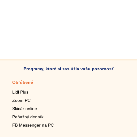
Programy, ktoré si zaslúžia vašu pozornosť
Obľúbené
Mobilné aplikácie
Lidl Plus
Krokomer do mobilu
Zoom PC
Lupa do mobilu
Skicár online
Diaľkový TV ovládač
Peňažný denník
Živé tapety do mobilu
FB Messenger na PC
Mariáš do mobilu