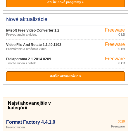
ďalšie nové programy »
Nové aktualizácie
Freeware
Iwisoft Free Video Converter 1.2
Prevod audio a video.
0 kB
Freeware
Video Flip And Rotate 1.1.40.1103
Prevrátenie a otočenie videa.
0 kB
Freeware
Ffdiaporama 2.1.2014.0209
Tvorba videa z fotiek.
0 kB
ďalšie aktualizácie »
Najsťahovanejšie v
kategórii
Format Factory 4.4.1.0
3029
Freeware
Prevod videa.