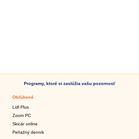
Programy, ktoré si zaslúžia vašu pozornosť
Obľúbené
Mobilné aplikácie
Lidl Plus
Krokomer do mobilu
Zoom PC
Lupa do mobilu
Skicár online
Diaľkový TV ovládač
Peňažný denník
Živé tapety do mobilu