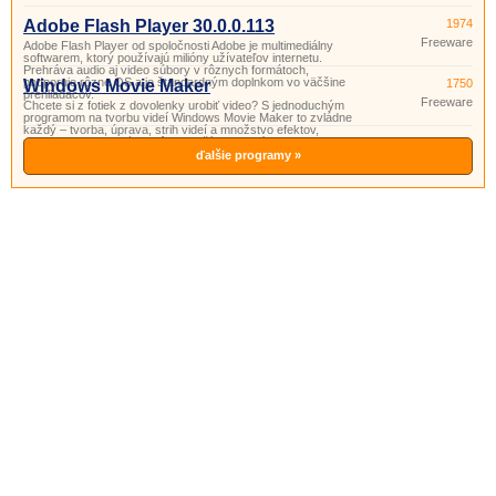
Adobe Flash Player 30.0.0.113
1974
Freeware
Adobe Flash Player od spoločnosti Adobe je multimediálny
softwarem, ktorý používajú milióny užívateľov internetu.
Prehráva audio aj video súbory v rôznych formátoch,
podporuje rôzne OS a je štandardným doplnkom vo väčšine
Windows Movie Maker
1750
prehliadačov.
Freeware
Chcete si z fotiek z dovolenky urobiť video? S jednoduchým
programom na tvorbu videí Windows Movie Maker to zvládne
každý – tvorba, úprava, strih videí a množstvo efektov,
prechodov, zvukových stôp a ďalších funkcií.
ďalšie programy »