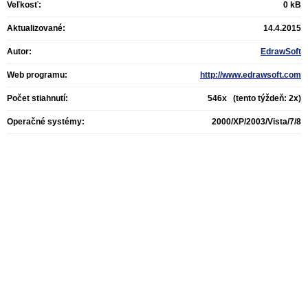
Veľkosť:
0 kB
Aktualizované:
14.4.2015
Autor:
EdrawSoft
Web programu:
http://www.edrawsoft.com
Počet stiahnutí:
546x (tento týždeň: 2x)
Operačné systémy:
2000/XP/2003/Vista/7/8