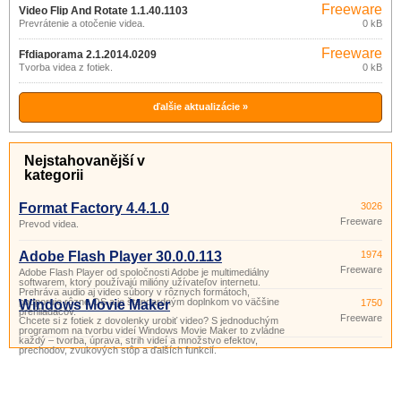
Freeware
Video Flip And Rotate 1.1.40.1103
Prevrátenie a otočenie videa.
0 kB
Freeware
Ffdiaporama 2.1.2014.0209
Tvorba videa z fotiek.
0 kB
ďalšie aktualizácie »
Nejstahovanější v
kategorii
Format Factory 4.4.1.0
3026
Freeware
Prevod videa.
Adobe Flash Player 30.0.0.113
1974
Freeware
Adobe Flash Player od spoločnosti Adobe je multimediálny
softwarem, ktorý používajú milióny užívateľov internetu.
Prehráva audio aj video súbory v rôznych formátoch,
podporuje rôzne OS a je štandardným doplnkom vo väčšine
Windows Movie Maker
1750
prehliadačov.
Freeware
Chcete si z fotiek z dovolenky urobiť video? S jednoduchým
programom na tvorbu videí Windows Movie Maker to zvládne
každý – tvorba, úprava, strih videí a množstvo efektov,
prechodov, zvukových stôp a ďalších funkcií.