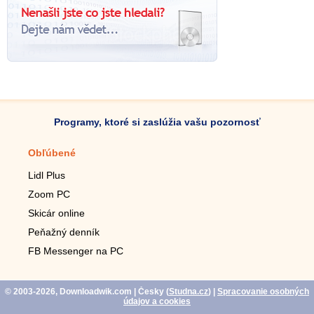
Programy, ktoré si zaslúžia vašu pozornosť
Obľúbené
Mobilné aplikácie
Lidl Plus
Krokomer do mobilu
Zoom PC
Lupa do mobilu
Skicár online
Diaľkový TV ovládač
Peňažný denník
Živé tapety do mobilu
FB Messenger na PC
Mariáš do mobilu
© 2003-2026, Downloadwik.com
| Česky (
Studna.cz
)
|
Spracovanie osobných
údajov a cookies